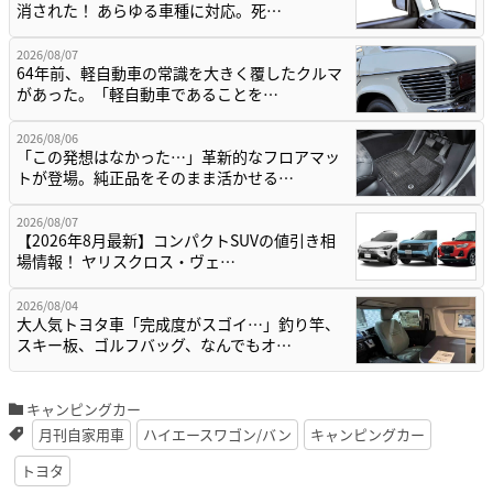
消された！ あらゆる車種に対応。死…
2026/08/07
64年前、軽自動車の常識を大きく覆したクルマ
があった。「軽自動車であることを…
2026/08/06
「この発想はなかった…」革新的なフロアマッ
トが登場。純正品をそのまま活かせる…
2026/08/07
【2026年8月最新】コンパクトSUVの値引き相
場情報！ ヤリスクロス・ヴェ…
2026/08/04
大人気トヨタ車「完成度がスゴイ…」釣り竿、
スキー板、ゴルフバッグ、なんでもオ…
キャンピングカー
月刊自家用車
ハイエースワゴン/バン
キャンピングカー
トヨタ