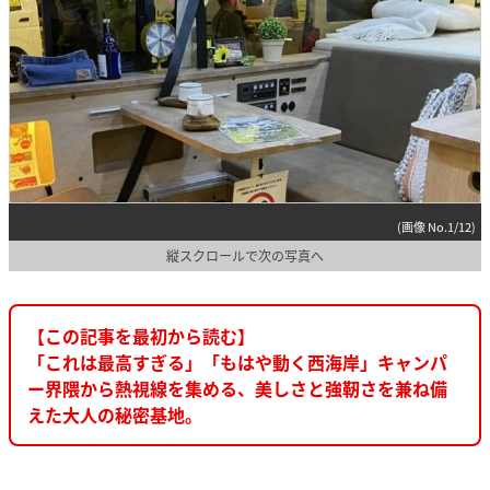
(画像 No.1/12)
縦スクロールで次の写真へ
【この記事を最初から読む】
「これは最高すぎる」「もはや動く西海岸」キャンパ
ー界隈から熱視線を集める、美しさと強靭さを兼ね備
えた大人の秘密基地。