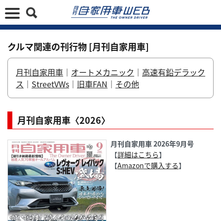
クルマ関連の刊行物 [月刊自家用車]
月刊自家用車
｜
オートメカニック
｜
高速有鉛デラック
ス
｜
StreetVWs
｜
旧車FAN
｜
その他
月刊自家用車〈2026〉
月刊自家用車 2026年9月号
【
詳細はこちら
】
【
Amazonで購入する
】