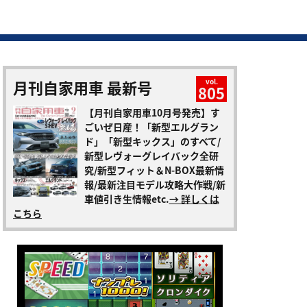
月刊自家用車 最新号
vol.
805
【月刊自家用車10月号発売】す
ごいぜ日産！「新型エルグラン
ド」「新型キックス」のすべて/
新型レヴォーグレイバック全研
究/新型フィット＆N-BOX最新情
報/最新注目モデル攻略大作戦/新
車値引き生情報etc.
→ 詳しくは
こちら