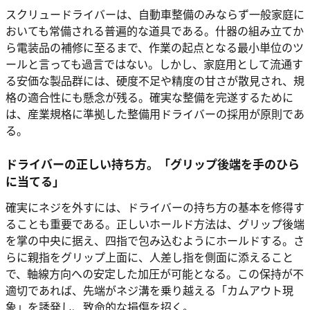
スクリュードライバーは、自動車整備のみならず一般家庭に
おいても常備される普遍的な道具である。什器の組み立てか
ら電装品の補修に至るまで、作業の起点となる最小単位のツ
ールと言っても過言ではない。しかし、家庭用として流通す
る安価な製品群には、硬度不足や精度の甘さが散見され、規
格の適合性にも懸念が残る。確実な整備を完遂するために
は、産業規格に準拠した整備用ドライバーの採用が原則であ
る。
ドライバーの正しい持ち方。「グリップ後端を手のひら
に当てる」
確実にネジを外すには、ドライバーの持ち方の基本を修得す
ることも重要である。正しいホールド方法は、グリップ後端
を掌の中央に据え、四指で包み込むようにホールドする。さ
らに親指をグリップ上面に、人差し指を側面に添えること
で、軸線方向への安定した加圧が可能となる。この保持が不
適切であれば、先端がネジ溝を乗り越える「カムアウト現
象」を誘発し、致命的な損傷を招く。