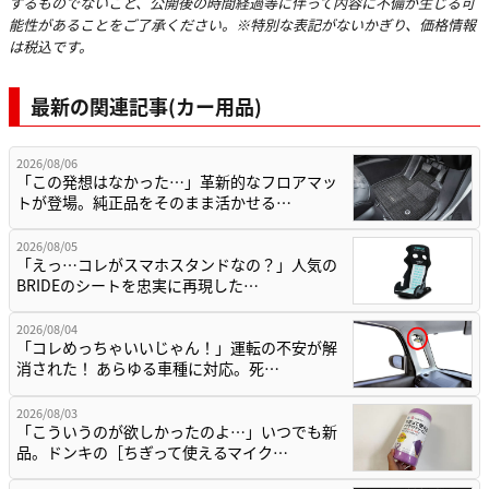
するものでないこと、公開後の時間経過等に伴って内容に不備が生じる可
能性があることをご了承ください。※特別な表記がないかぎり、価格情報
は税込です。
最新の関連記事(カー用品)
2026/08/06
「この発想はなかった…」革新的なフロアマッ
トが登場。純正品をそのまま活かせる…
2026/08/05
「えっ…コレがスマホスタンドなの？」人気の
BRIDEのシートを忠実に再現した…
2026/08/04
「コレめっちゃいいじゃん！」運転の不安が解
消された！ あらゆる車種に対応。死…
2026/08/03
「こういうのが欲しかったのよ…」いつでも新
品。ドンキの［ちぎって使えるマイク…