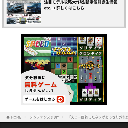
注目モデル攻略大作戦/新車値引き生情報
etc.
→ 詳しくはこちら
HOME
メンテナンス＆DIY
「えっ…固着したネジがあっさり外れ