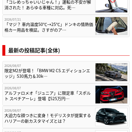
「コレめっちゃいいじゃん！」運転の不安が解
消された！ あらゆる車種に対応。死…
2026/07/21
「マジ？ 車内温度50℃→25℃」ドンキの情熱価
格カー用品を検証。さすがのア…
最新の投稿記事(全体)
2026/08/07
限定M2が登場！「BMW M2 CS エディションエ
ッジ」530馬力＆30k…
2026/08/07
アルファロメオ「ジュニア」に限定車「スポル
ト スペチアーレ」登場【525万円…
2026/08/07
大迫力な顔つきに変身！モデリスタが提案する
ハリアーの新カスタマイズとは？