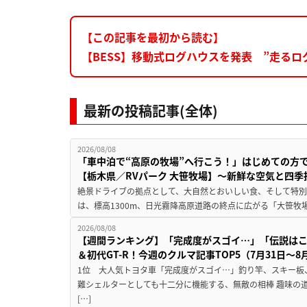
【この記事を最初から読む】
【BESS】移動式ログハウスを発表 ”走る
最新の投稿記事(全体)
2026/08/08
「車中泊で“高原の牧場”へ行こう！」はじめての方
【栃木県／RVパーク 大笹牧場】～新鮮な空気と四
絶景ドライブの拠点として、大自然とおいしい食、そして特別な
は、標高1300m、日光霧降高原道路の終点に広がる「大笹牧場
2026/08/08
【週間ランキング】「完成度がスゴイ…」「伝説は
＆初代GT-R！今週のクルマ記事TOP5（7月31日〜8
1位 大人気トヨタ車「完成度がスゴイ…」釣り竿、スキー板
難シェルターとしても十二分に機能する、無敵の相棒 趣味の
[…]