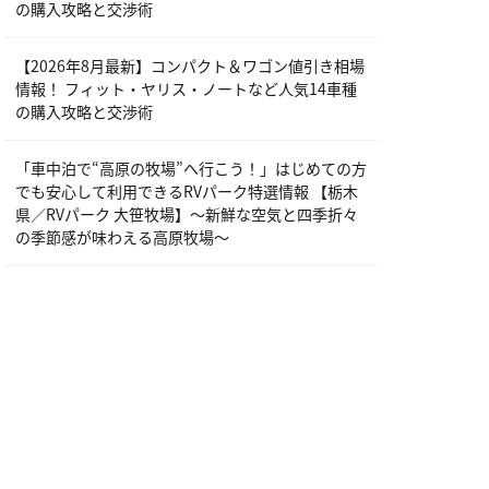
の購入攻略と交渉術
【2026年8月最新】コンパクト＆ワゴン値引き相場
情報！ フィット・ヤリス・ノートなど人気14車種
の購入攻略と交渉術
「車中泊で“高原の牧場”へ行こう！」はじめての方
でも安心して利用できるRVパーク特選情報 【栃木
県／RVパーク 大笹牧場】～新鮮な空気と四季折々
の季節感が味わえる高原牧場～