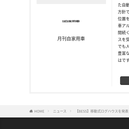
た自
方針
位置
車ア
間続
月刊自家用車
スを
でも
豊富
はで
HOME
ニュース
【BESS】移動式ログハウスを発