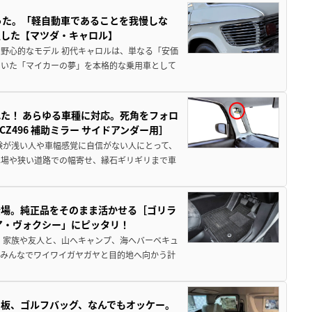
った。「軽自動車であることを我慢しな
生した【マツダ・キャロル】
野心的なモデル 初代キャロルは、単なる「安価
ていた「マイカーの夢」を本格的な乗用車として
た！ あらゆる車種に対応。死角をフォロ
496 補助ミラー サイドアンダー用］
験が浅い人や車幅感覚に自信がない人にとって、
車場や狭い道路での幅寄せ、縁石ギリギリまで車
登場。純正品をそのまま活かせる［ゴリラ
ア・ヴォクシー」にピッタリ！
 家族や友人と、山へキャンプ、海へバーベキュ
でみんなでワイワイガヤガヤと目的地へ向かう計
板、ゴルフバッグ、なんでもオッケー。