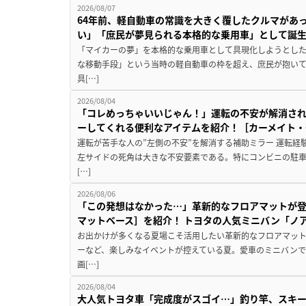
2026/08/07
64年前、軽自動車の常識を大きく覆したクルマがあ
い」「庶民が夢見られる本格的な乗用車」として誕
「マイカーの夢」を本格的な乗用車として具現化しようとした
な移動手段」という当時の軽自動車の枠を超え、庶民が抱い
具[…]
2026/08/04
「コレめっちゃいいじゃん！」運転の不安が解消され
ーしてくれる便利なアイテムを紹介！［カーメイト・CZ
運転が苦手な人の”左側の不安”を解消する補助ミラー 運転経
左サイドの死角は大きな不安要素である。特にコンビニの駐
[…]
2026/08/06
「この発想はなかった…」革新的なフロアマットが
マットベース］を紹介！ トヨタの人気ミニバン「ノ
お出かけが多くなる夏場こそ活用したい革新的なフロアマット
ーなど、楽しみなイベントが控えている夏。愛車のミニバン
画[…]
2026/08/04
大人気トヨタ車「完成度がスゴイ…」釣り竿、スキー