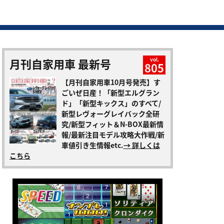
月刊自家用車 最新号
vol.
805
【月刊自家用車10月号発売】す
ごいぜ日産！「新型エルグラン
ド」「新型キックス」のすべて/
新型レヴォーグレイバック全研
究/新型フィット＆N-BOX最新情
報/最新注目モデル攻略大作戦/新
車値引き生情報etc.
→ 詳しくは
こちら