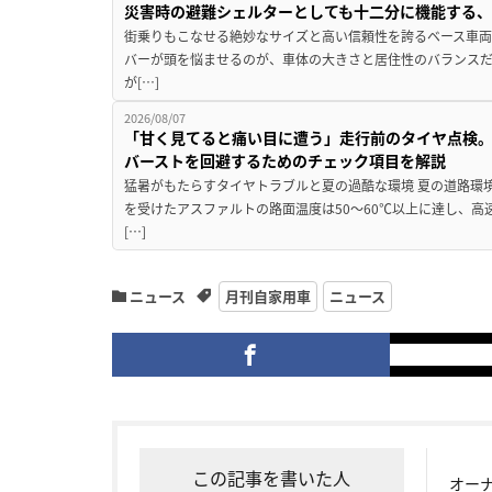
災害時の避難シェルターとしても十二分に機能する
街乗りもこなせる絶妙なサイズと高い信頼性を誇るベース車両
バーが頭を悩ませるのが、車体の大きさと居住性のバランス
が[…]
2026/08/07
「甘く見てると痛い目に遭う」走行前のタイヤ点検。
バーストを回避するためのチェック項目を解説
猛暑がもたらすタイヤトラブルと夏の過酷な環境 夏の道路環
を受けたアスファルトの路面温度は50〜60℃以上に達し、
[…]
ニュース
月刊自家用車
ニュース
この記事を書いた人
オー