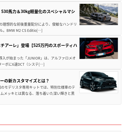
」530馬力＆30kg軽量化のスペシャルマシ
50の理想的な前後重量配分により、俊敏なハンドリ
M2 CS Editio[…]
チアーレ」登場【525万円のスポーティハ
導入が始まった「JUNIOR」は、アルファロメオ
ターボに6速DCT（システ[…]
アーの新カスタマイズとは？
回のモデリスタ専用キットでは、特別仕様車のテ
ームメッキとは異なる、落ち着いた深い輝きと黒