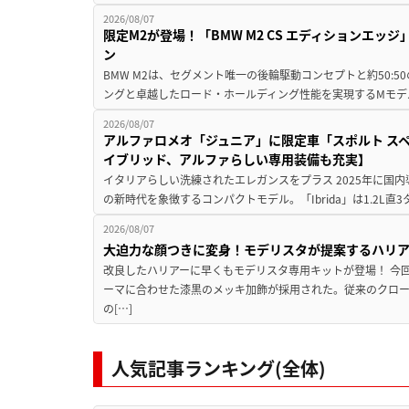
2026/08/07
限定M2が登場！「BMW M2 CS エディションエッジ
ン
BMW M2は、セグメント唯一の後輪駆動コンセプトと約50:
ングと卓越したロード・ホールディング性能を実現するMモデル。BMW 
2026/08/07
アルファロメオ「ジュニア」に限定車「スポルト スペ
イブリッド、アルファらしい専用装備も充実】
イタリアらしい洗練されたエレガンスをプラス 2025年に国内
の新時代を象徴するコンパクトモデル。「Ibrida」は1.2L直3
2026/08/07
大迫力な顔つきに変身！モデリスタが提案するハリ
改良したハリアーに早くもモデリスタ専用キットが登場！ 今
ーマに合わせた漆黒のメッキ加飾が採用された。従来のクロ
の[…]
人気記事ランキング(全体)