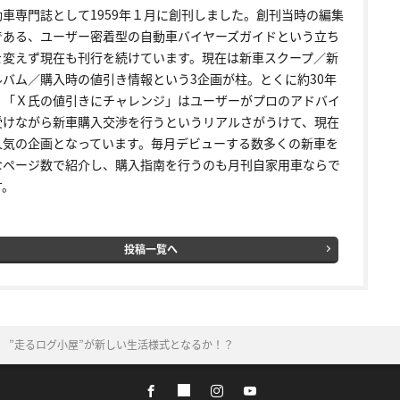
動車専門誌として1959年１月に創刊しました。創刊当時の編集
である、ユーザー密着型の自動車バイヤーズガイドという立ち
を変えず現在も刊行を続けています。現在は新車スクープ／新
ルバム／購入時の値引き情報という3企画が柱。とくに約30年
く「Ｘ氏の値引きにチャレンジ」はユーザーがプロのアドバイ
受けながら新車購入交渉を行うというリアルさがうけて、現在
人気の企画となっています。毎月デビューする数多くの新車を
なページ数で紹介し、購入指南を行うのも月刊自家用車ならで
す。
投稿一覧へ
表 ”走るログ小屋”が新しい生活様式となるか！？