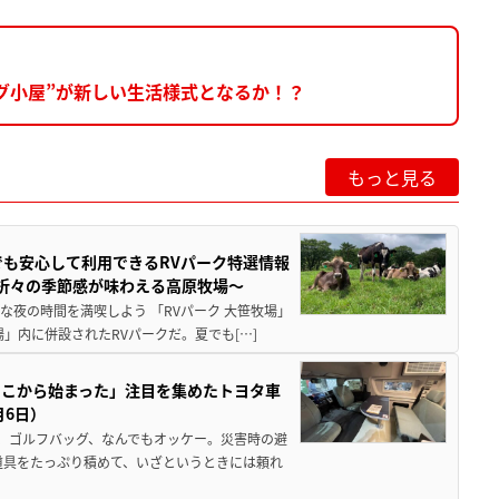
ログ小屋”が新しい生活様式となるか！？
もっと見る
でも安心して利用できるRVパーク特選情報
季折々の季節感が味わえる高原牧場～
夜の時間を満喫しよう 「RVパーク 大笹牧場」
」内に併設されたRVパークだ。夏でも[…]
ここから始まった」注目を集めたトヨタ車
月6日）
、ゴルフバッグ、なんでもオッケー。災害時の避
道具をたっぷり積めて、いざというときには頼れ