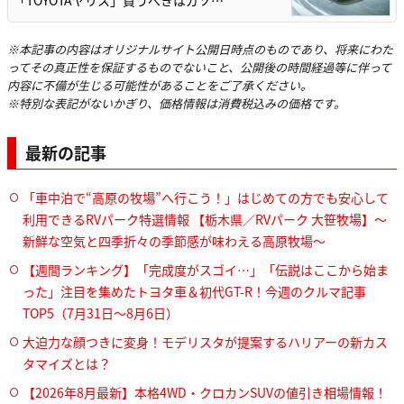
※本記事の内容はオリジナルサイト公開日時点のものであり、将来にわた
ってその真正性を保証するものでないこと、公開後の時間経過等に伴って
内容に不備が生じる可能性があることをご了承ください。
※特別な表記がないかぎり、価格情報は消費税込みの価格です。
最新の記事
「車中泊で“高原の牧場”へ行こう！」はじめての方でも安心して
利用できるRVパーク特選情報 【栃木県／RVパーク 大笹牧場】～
新鮮な空気と四季折々の季節感が味わえる高原牧場～
【週間ランキング】「完成度がスゴイ…」「伝説はここから始ま
った」注目を集めたトヨタ車＆初代GT-R！今週のクルマ記事
TOP5（7月31日〜8月6日）
大迫力な顔つきに変身！モデリスタが提案するハリアーの新カス
タマイズとは？
【2026年8月最新】本格4WD・クロカンSUVの値引き相場情報！