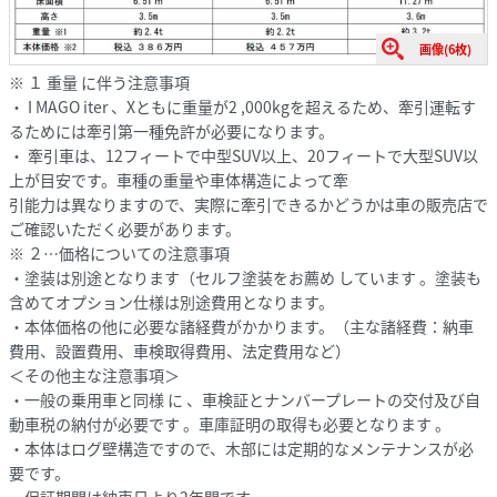
画像(6枚)
※ １ 重量 に伴う注意事項
・ I MAGO iter 、Xともに重量が2 ,000kgを超えるため、牽引運転す
るためには牽引第一種免許が必要になります。
・ 牽引車は、12フィートで中型SUV以上、20フィートで大型SUV以
上が目安です。車種の重量や車体構造によって牽
引能力は異なりますので、実際に牽引できるかどうかは車の販売店で
ご確認いただく必要があります。
※ ２…価格についての注意事項
・塗装は別途となります（セルフ塗装をお薦め しています 。塗装も
含めてオプション仕様は別途費用となります。
・本体価格の他に必要な諸経費がかかります。（主な諸経費：納車
費用、設置費用、車検取得費用、法定費用など）
＜その他主な注意事項＞
・一般の乗用車と同様 に 、車検証とナンバープレートの交付及び自
動車税の納付が必要です 。車庫証明の取得も必要となります 。
・本体はログ壁構造ですので、木部には定期的なメンテナンスが必
要です。