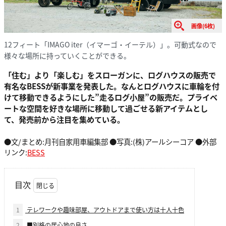
画像(6枚)
12フィート「IMAGO iter（イマーゴ・イーテル）」。可動式なので
様々な場所に持っていくことができる。
「住む」より「楽しむ」をスローガンに、ログハウスの販売で
有名なBESSが新事業を発表した。なんとログハウスに車輪を付
けて移動できるようにした”走るログ小屋”の販売だ。プライベ
ートな空間を好きな場所に移動して過ごせる新アイテムとし
て、発売前から注目を集めている。
●文/まとめ:月刊自家用車編集部 ●写真:(株)アールシーコア ●外部
リンク:
BESS
目次
1
テレワークや趣味部屋、アウトドアまで使い方は十人十色
2
■別格の居心地の良さ