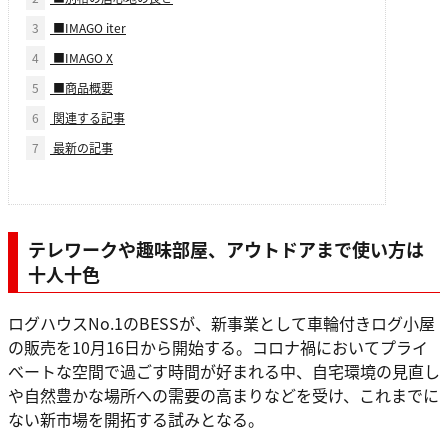
3
■IMAGO iter
4
■IMAGO X
5
■商品概要
6
関連する記事
7
最新の記事
テレワークや趣味部屋、アウトドアまで使い方は
十人十色
ログハウスNo.1のBESSが、新事業として車輪付きログ小屋
の販売を10月16日から開始する。コロナ禍においてプライ
べートな空間で過ごす時間が好まれる中、自宅環境の見直し
や自然豊かな場所への需要の高まりなどを受け、これまでに
ない新市場を開拓する試みとなる。