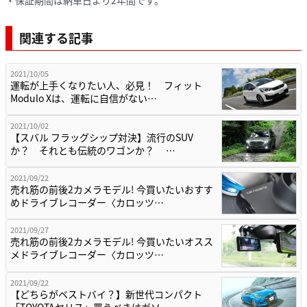
・保証期間は納車日より2年間です。
関連する記事
2021/10/05
運転が上手くなりたい人、必見！ フィット
Modulo Xは、運転に自信がない…
2021/10/02
【スバル フラッグシップ対決】流行のSUV
か？ それとも伝統のワゴンか？ …
2021/09/22
売れ筋の前後2カメラモデル! 今買いたいおすす
めドライブレコーダー〈カロッツ…
2021/09/27
売れ筋の前後2カメラモデル! 今買いたいオスス
メドライブレコーダー〈カロッツ…
2021/09/22
【どちらがベストバイ？】新世代コンパクト
「TOYOTAヤリス」買うべきはガソ…