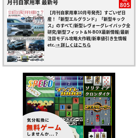
月刊自家用車 最新号
vol.
805
【月刊自家用車10月号発売】すごいぜ日
産！「新型エルグランド」「新型キック
ス」のすべて/新型レヴォーグレイバック全
研究/新型フィット＆N-BOX最新情報/最新
注目モデル攻略大作戦/新車値引き生情報
etc.
→ 詳しくはこちら