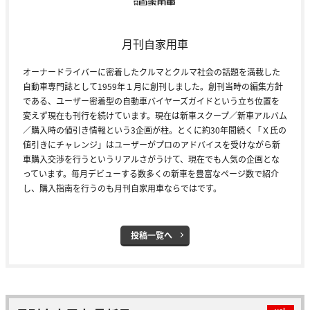
月刊自家用車
オーナードライバーに密着したクルマとクルマ社会の話題を満載した
自動車専門誌として1959年１月に創刊しました。創刊当時の編集方針
である、ユーザー密着型の自動車バイヤーズガイドという立ち位置を
変えず現在も刊行を続けています。現在は新車スクープ／新車アルバム
／購入時の値引き情報という3企画が柱。とくに約30年間続く「Ｘ氏の
値引きにチャレンジ」はユーザーがプロのアドバイスを受けながら新
車購入交渉を行うというリアルさがうけて、現在でも人気の企画とな
っています。毎月デビューする数多くの新車を豊富なページ数で紹介
し、購入指南を行うのも月刊自家用車ならではです。
投稿一覧へ