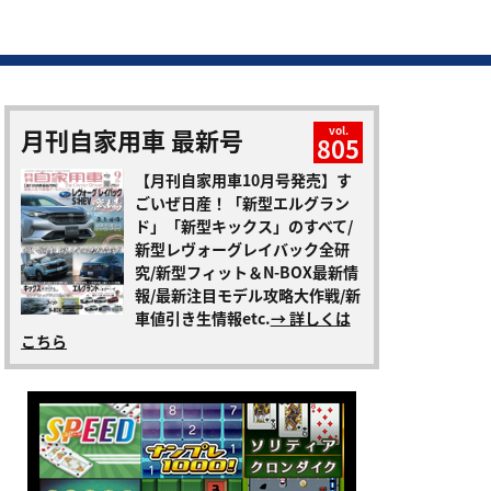
月刊自家用車 最新号
vol.
805
【月刊自家用車10月号発売】す
ごいぜ日産！「新型エルグラン
ド」「新型キックス」のすべて/
新型レヴォーグレイバック全研
究/新型フィット＆N-BOX最新情
報/最新注目モデル攻略大作戦/新
車値引き生情報etc.
→ 詳しくは
こちら