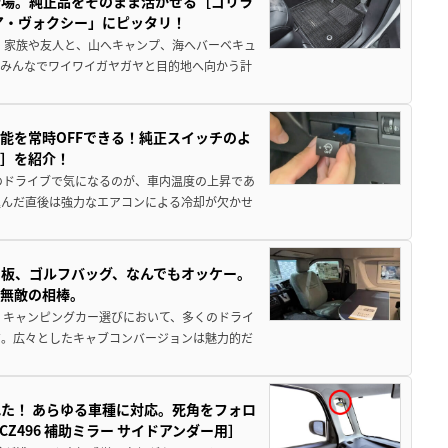
登場。純正品をそのまま活かせる［ゴリラ
ア・ヴォクシー」にピッタリ！
 家族や友人と、山へキャンプ、海へバーベキュ
でみんなでワイワイガヤガヤと目的地へ向かう計
能を常時OFFできる！純正スイッチのよ
ー］を紹介！
のドライブで気になるのが、車内温度の上昇であ
込んだ直後は強力なエアコンによる冷却が欠かせ
板、ゴルフバッグ、なんでもオッケー。
、無敵の相棒。
 キャンピングカー選びにおいて、多くのドライ
だ。広々としたキャブコンバージョンは魅力的だ
た！ あらゆる車種に対応。死角をフォロ
496 補助ミラー サイドアンダー用］