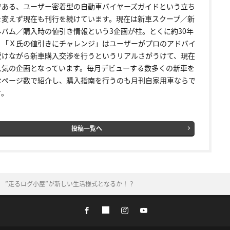
である、ユーザー密着型の自動車バイヤーズガイドという立ち
を変えず現在も刊行を続けています。現在は新車スクープ／新
ルバム／購入時の値引き情報という3企画が柱。とくに約30年
く「Ｘ氏の値引きにチャレンジ」はユーザーがプロのアドバイ
受けながら新車購入交渉を行うというリアルさがうけて、現在
人気の企画となっています。毎月デビューする数多くの新車を
なページ数で紹介し、購入指南を行うのも月刊自家用車ならで
す。
投稿一覧へ
表 ”走るログ小屋”が新しい生活様式となるか！？