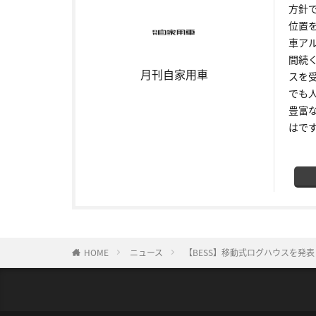
方針
位置
車ア
間続
月刊自家用車
スを
でも
豊富
はで
HOME
ニュース
【BESS】移動式ログハウスを発