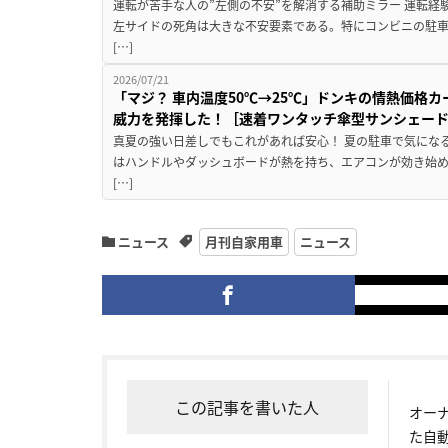
運転が苦手な人の”左側の不安”を解消する補助ミラー 運転経
左サイドの死角は大きな不安要素である。特にコンビニの駐
[…]
2026/07/21
「マジ？ 車内温度50℃→25℃」ドンキの情熱価格
威力を発揮した！［速着ワンタッチ傘型サンシェー
真夏の強い日差しでもこれがあれば安心！ 夏の駐車で気にな
はハンドルやダッシュボードが熱を持ち、エアコンが効き始め
[…]
ニュース
月刊自家用車
ニュース
この記事を書いた人
オー
た自