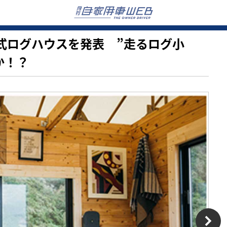
】移動式ログハウスを発表 ”走るログ小
か！？