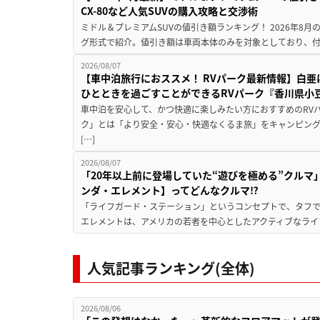
CX-80など人気SUVの購入攻略と交渉術
ミドル＆プレミアムSUVの値引き額ランキング！ 2026年8
グ形式で紹介。値引き額は車両本体のみを対象としており、付属
2026/08/07
【車中泊旅行におススメ！ RVパーク最新情報】白
ひとときを過ごすことができるRVパーク『香川県小豆
車中泊を安心して、かつ快適に楽しみたい方におすすめのRVパ
ク」とは「より安全・安心・快適なくるま旅」をキャンピン
[…]
2026/08/07
「20年以上前に登場していた“遊びを極める”クルマ
ンダ・エレメント】ってどんなクルマ⁉︎
「ライフガード・ステーション」というコンセプトで、タフで
エレメントは、アメリカの若者を中心としたアクティブなライフ
人気記事ランキング(全体)
2026/08/06