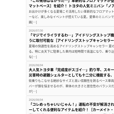
「この発想はなかった…」革新的なフロアマットが
マットベース］を紹介！ トヨタの人気ミニバン「ノ
お出かけが多くなる夏場こそ活用したい革新的なフロアマット
ーなど、楽しみなイベントが控えている夏。愛車のミニバン
画[…]
2026/07/30
「マジでイライラするわ…」アイドリングストップ機
うに取付可能な［アイドリングストップキャンセラ
夏場の快適性を高めるアイドリングストップキャンセラー 夏
る。特に炎天下に駐車した車内は短時間で高温になり、乗り
な[…]
2026/08/04
大人気トヨタ車「完成度がスゴイ…」釣り竿、スキー
災害時の避難シェルターとしても十二分に機能する
街乗りもこなせる絶妙なサイズと高い信頼性を誇るベース車両
バーが頭を悩ませるのが、車体の大きさと居住性のバランス
が[…]
2026/08/04
「コレめっちゃいいじゃん！」運転の不安が解消され
ーしてくれる便利なアイテムを紹介！［カーメイト・CZ