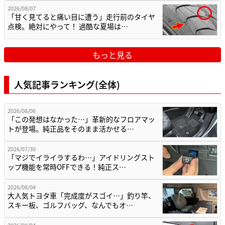
2026/08/07
「甘く見てると痛い目に遭う」走行前のタイヤ
点検。絶対にやって！ 過酷な夏場は…
もっと見る
人気記事ランキング(全体)
2026/08/06
「この発想はなかった…」革新的なフロアマッ
トが登場。純正品をそのまま活かせる…
2026/07/30
「マジでイライラするわ…」アイドリングスト
ップ機能を常時OFFできる！純正ス…
2026/08/04
大人気トヨタ車「完成度がスゴイ…」釣り竿、
スキー板、ゴルフバッグ、なんでもオ…
2026/08/04