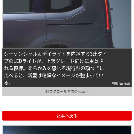
シーケンシャル＆デイライトを内包する3連タイ
プのLEDライトが、上級グレード向けに用意さ
れる模様。柔らかみを感じる現行型の顔つきに
比べると、新型は精悍なイメージが強まってい
る。
(画像 No.4/8)
縦スクロールで次の写真へ
記事へ戻る