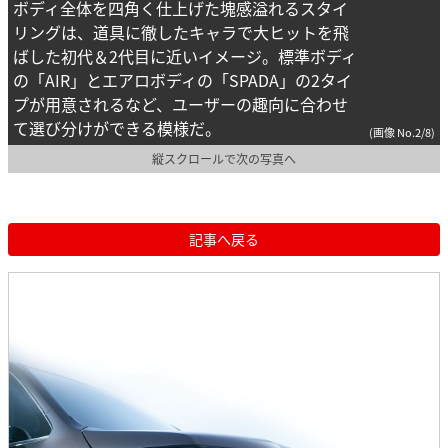
ボディ全体を四角く仕上げた塊感溢れるスタイ
リングは、道具に徹したキャラで大ヒットを飛
ばした初代＆2代目に近いイメージ。標準ボディ
の「AIR」とエアロボディの「SPADA」の2タイ
プが用意されるなど、ユーザーの趣向に合わせ
て選び分けができる模様だ。
(画像 No.2/8)
縦スクロールで次の写真へ
記事へ戻る