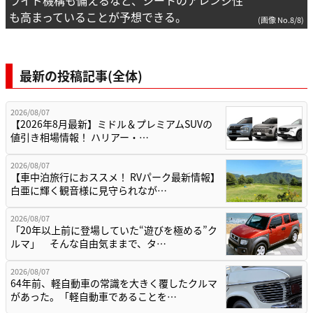
ライド機構も備えるなど、シートのアレンジ性
も高まっていることが予想できる。
(画像 No.8/8)
最新の投稿記事(全体)
2026/08/07
【2026年8月最新】ミドル＆プレミアムSUVの
値引き相場情報！ ハリアー・…
2026/08/07
【車中泊旅行におススメ！ RVパーク最新情報】
白亜に輝く観音様に見守られなが…
2026/08/07
「20年以上前に登場していた“遊びを極める”ク
ルマ」 そんな自由気ままで、タ…
2026/08/07
64年前、軽自動車の常識を大きく覆したクルマ
があった。「軽自動車であることを…