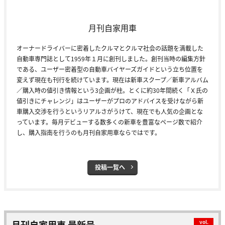
月刊自家用車
オーナードライバーに密着したクルマとクルマ社会の話題を満載した
自動車専門誌として1959年１月に創刊しました。創刊当時の編集方針
である、ユーザー密着型の自動車バイヤーズガイドという立ち位置を
変えず現在も刊行を続けています。現在は新車スクープ／新車アルバム
／購入時の値引き情報という3企画が柱。とくに約30年間続く「Ｘ氏の
値引きにチャレンジ」はユーザーがプロのアドバイスを受けながら新
車購入交渉を行うというリアルさがうけて、現在でも人気の企画とな
っています。毎月デビューする数多くの新車を豊富なページ数で紹介
し、購入指南を行うのも月刊自家用車ならではです。
投稿一覧へ
月刊自家用車 最新号
vol.