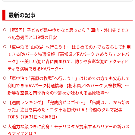
最新の記事
［第5回］子どもが熱中症かなと思ったら？ 車内・外出先ででき
る応急処置と119番の目安
「車中泊で“山の湖”へ行こう！」 はじめての方でも安心して利用
できるRVパーク特選情報 【高知県／RVパーク さめうらテントパ
ーク】～美しい湖と森に囲まれて、釣りや多彩な湖畔アクティビ
ティを満喫できるRVパーク～
「車中泊で“高原の牧場”へ行こう！」はじめての方でも安心して
利用できるRVパーク特選情報 【栃木県／RVパーク 大笹牧場】～
新鮮な空気と四季折々の季節感が味わえる高原牧場～
【週間ランキング】「完成度がスゴイ…」「伝説はここから始ま
った」注目を集めたトヨタ車＆初代GT-R！今週のクルマ記事
TOP5（7月31日〜8月6日）
大迫力な顔つきに変身！モデリスタが提案するハリアーの新カス
タマイズとは？