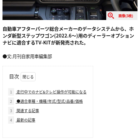
画像(3枚)
自動車アフターパーツ総合メーカーのデータシステムから、ホ
ンダ新型ステップワゴン(2022.6～)用のディーラーオプション
ナビに適合するTV-KITが新発売された。
●文:月刊自家用車編集部
目次
1
走行中でのナビ&テレビ操作が可能になる
2
●適合車種・機種/年式/型式/品番/価格
3
関連する記事
4
最新の記事