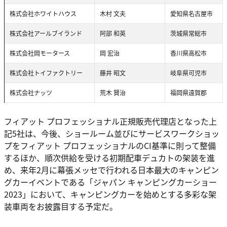
株式会社ホワイトハウス
木村 文夫
愛知県名古屋市
株式会社アールブイランド
阿部 和英
茨城県常総市
株式会社岡モータース
岡 宏治
香川県高松市
株式会社トイファクトリー
藤井 昭文
岐阜県可児市
株式会社ナッツ
荒木 賢治
福岡県遠賀郡
フィアット プロフェッショナル正規販売代理店となった上
記5社は、今後、ショールーム並びにサービスワークショッ
プをフィアット プロフェッショナルのCI基準に則って整備
するほか、順次供給を受ける初期配車デュカトの架装を進
め、来年2月に幕張メッセで行われる日本最大のキャンピン
グカーイベントである「ジャパン キャンピングカーショー
2023」において、キャンピングカーを始めとする多彩な架
装車両をお披露目する予定だ。