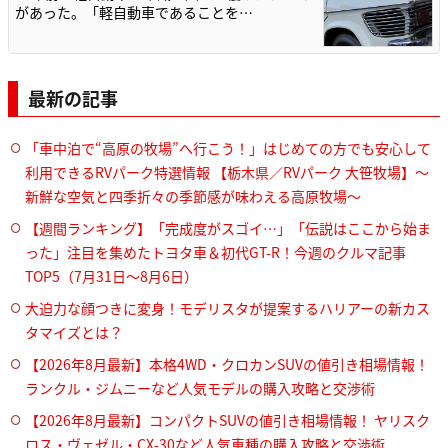
があった。「軽自動車であることを…
最新の記事
「車中泊で“高原の牧場”へ行こう！」はじめての方でも安心して
利用できるRVパーク特選情報 【栃木県／RVパーク 大笹牧場】～
新鮮な空気と四季折々の季節感が味わえる高原牧場～
【週間ランキング】「完成度がスゴイ…」「伝説はここから始ま
った」注目を集めたトヨタ車＆初代GT-R！今週のクルマ記事
TOP5（7月31日〜8月6日）
大迫力な顔つきに変身！モデリスタが提案するハリアーの新カス
タマイズとは？
【2026年8月最新】本格4WD・クロカンSUVの値引き相場情報！
ランクル・ジムニーなど人気モデルの購入攻略と交渉術
【2026年8月最新】コンパクトSUVの値引き相場情報！ ヤリスク
ロス・ヴェゼル・CX-30など人気車種の購入攻略と交渉術