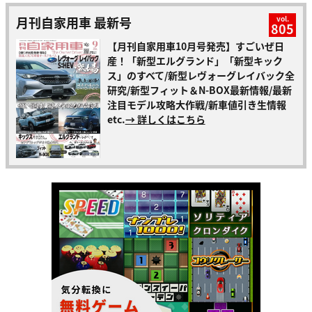
月刊自家用車 最新号
vol.
805
【月刊自家用車10月号発売】すごいぜ日
産！「新型エルグランド」「新型キック
ス」のすべて/新型レヴォーグレイバック全
研究/新型フィット＆N-BOX最新情報/最新
注目モデル攻略大作戦/新車値引き生情報
etc.
→ 詳しくはこちら