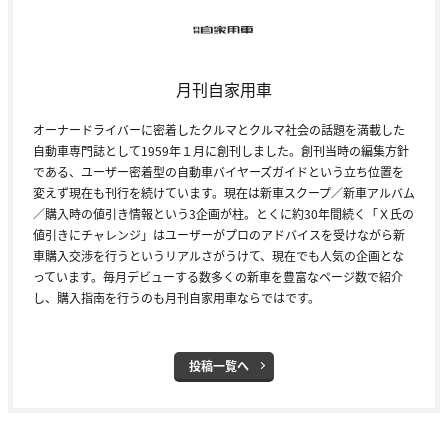
月刊自家用車
オーナードライバーに密着したクルマとクルマ社会の話題を満載した
自動車専門誌として1959年１月に創刊しました。創刊当時の編集方針
である、ユーザー密着型の自動車バイヤーズガイドという立ち位置を
変えず現在も刊行を続けています。現在は新車スクープ／新車アルバム
／購入時の値引き情報という3企画が柱。とくに約30年間続く「Ｘ氏の
値引きにチャレンジ」はユーザーがプロのアドバイスを受けながら新
車購入交渉を行うというリアルさがうけて、現在でも人気の企画とな
っています。毎月デビューする数多くの新車を豊富なページ数で紹介
し、購入指南を行うのも月刊自家用車ならではです。
投稿一覧へ