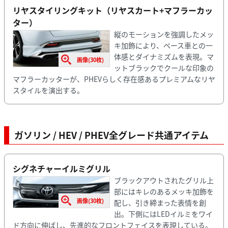
リヤスタイリングキット（リヤスカート+マフラーカッ
ター）
縦のモーションを強調したメッ
キ加飾により、ベース車との一
体感とダイナミズムを表現。マ
画像(30枚)
ットブラックでクールな印象の
マフラーカッターが、PHEVらしく存在感あるプレミアムなリヤ
スタイルを演出する。
ガソリン / HEV / PHEV全グレード共通
アイテム
シグネチャーイルミグリル
ブラックアウトされたグリル上
部にはキレのあるメッキ加飾を
画像(30枚)
配し、引き締まった表情を創
出。下側にはLEDイルミをワイ
ド方向に伸ばし、先進的なフロントフェイスを表現している。