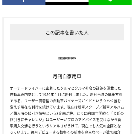
この記事を書いた人
月刊自家用車
オーナードライバーに密着したクルマとクルマ社会の話題を満載した
自動車専門誌として1959年１月に創刊しました。創刊当時の編集方針
である、ユーザー密着型の自動車バイヤーズガイドという立ち位置を
変えず現在も刊行を続けています。現在は新車スクープ／新車アルバム
／購入時の値引き情報という3企画が柱。とくに約30年間続く「Ｘ氏の
値引きにチャレンジ」はユーザーがプロのアドバイスを受けながら新
車購入交渉を行うというリアルさがうけて、現在でも人気の企画とな
っています。毎月デビューする数多くの新車を豊富なページ数で紹介