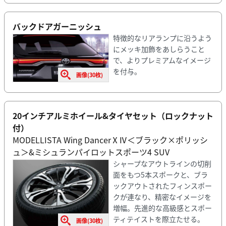
バックドアガーニッシュ
特徴的なリアランプに沿うよう
にメッキ加飾をあしらうこと
で、よりプレミアムなイメージ
を付与。
画像(30枚)
20インチアルミホイール&タイヤセット（ロックナット
付）
MODELLISTA Wing DancerⅩⅣ＜ブラック×ポリッシ
ュ＞&ミシュランパイロットスポーツ4 SUV
シャープなアウトラインの切削
面をもつ5本スポークと、ブラ
ックアウトされたフィンスポー
クが連なり、精密なイメージを
増幅。先進的な高級感とスポー
ティテイストを際立たせる。
画像(30枚)