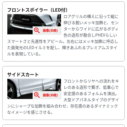
フロントスポイラー（LED付）
ロアグリルの構えに沿って縦に
伸びる鋭いメッキ加飾と、セン
ターからワイドに広がるボディ
画像(30枚)
色の造形が勘合しPHEVらしい
スマートさと先進性をアピール。左右にはメッキ加飾に呼応し
た面発光のLEDイルミを配し、輝きあふれるプレミアムスタイ
ルを表現している。
サイドスカート
フロントからリヤへの流れをキ
レのある造形で繋ぎ、低重心で
安定感のあるフォルムを演出。
画像(30枚)
大型ドアパネルタイプのデザイ
ンにシャープな加飾を組み合わせ、存在感のあるダイナミック
なイメージを感じさせる。