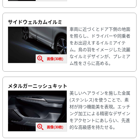
サイドウェルカムイルミ
車両に近づくとドア下側の地面
を照らし、ドライバーや同乗者
をお出迎えするイルミアイテ
ム。鳥の羽をイメージした流麗
なイルミデザインが、プレミア
画像(30枚)
ム性をさらに高める。
メタルガーニッシュキット
美しいヘアラインを施した金属
(ステンレス)を使うことで、素
材が持つ機能美を表現。エッチ
ング加工による精密なデザイン
をアクセントにあしらい、先進
的な高級感を持たせる。
画像(30枚)