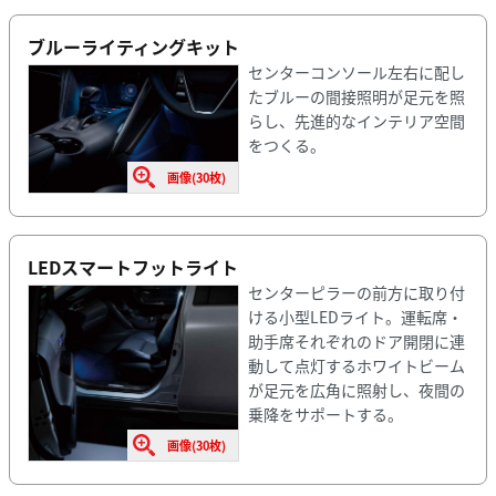
ブルーライティングキット
センターコンソール左右に配し
たブルーの間接照明が足元を照
らし、先進的なインテリア空間
をつくる。
画像(30枚)
LEDスマートフットライト
センターピラーの前方に取り付
ける小型LEDライト。運転席・
助手席それぞれのドア開閉に連
動して点灯するホワイトビーム
が足元を広角に照射し、夜間の
乗降をサポートする。
画像(30枚)