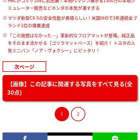
HRCがコミケ108に初出展！本物F1マシン展示＆1300万の本格シ
ミュレーター販売などホンダの本気が凄すぎる
マツダ新型CX-5の安全性能が素晴らしい！米国IIHSで3年連続全ブ
ランド1位の偉業達成
「この発想はなかった…」革新的なフロアマットが登場。純正品
をそのまま活かせる［ゴリラマットベース］を紹介！ トヨタの人
気ミニバン「ノア・ヴォクシー」にピッタリ！
次ページ
【画像】この記事に関連する写真をすべて見る(全
30点)
1
2