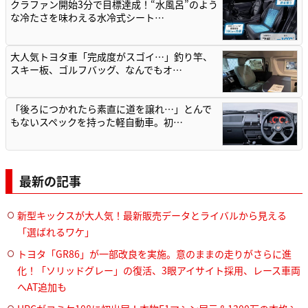
クラファン開始3分で目標達成！“水風呂”のよう
な冷たさを味わえる水冷式シート…
大人気トヨタ車「完成度がスゴイ…」釣り竿、
スキー板、ゴルフバッグ、なんでもオ…
「後ろにつかれたら素直に道を譲れ…」とんで
もないスペックを持った軽自動車。初…
最新の記事
新型キックスが大人気！最新販売データとライバルから見える
「選ばれるワケ」
トヨタ「GR86」が一部改良を実施。意のままの走りがさらに進
化！「ソリッドグレー」の復活、3眼アイサイト採用、レース車両
へAT追加も