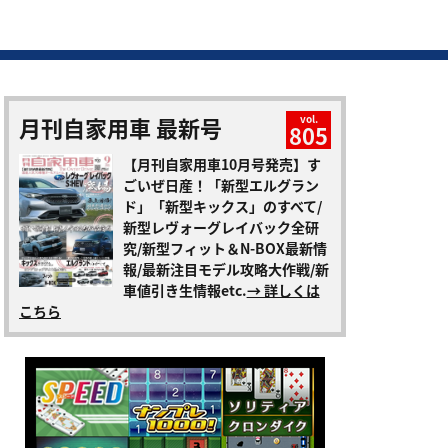
月刊自家用車 最新号
vol.
805
【月刊自家用車10月号発売】す
ごいぜ日産！「新型エルグラン
ド」「新型キックス」のすべて/
新型レヴォーグレイバック全研
究/新型フィット＆N-BOX最新情
報/最新注目モデル攻略大作戦/新
車値引き生情報etc.
→ 詳しくは
こちら