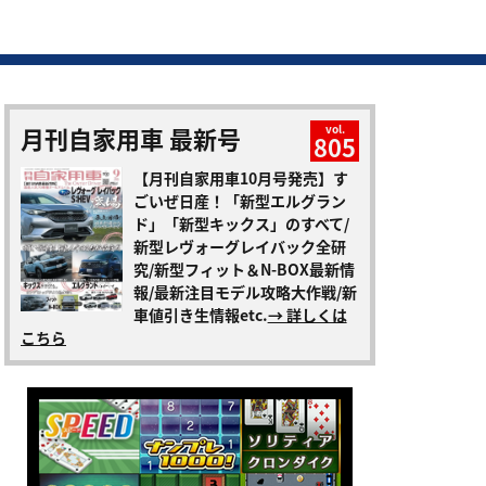
月刊自家用車 最新号
vol.
805
【月刊自家用車10月号発売】す
ごいぜ日産！「新型エルグラン
ド」「新型キックス」のすべて/
新型レヴォーグレイバック全研
究/新型フィット＆N-BOX最新情
報/最新注目モデル攻略大作戦/新
車値引き生情報etc.
→ 詳しくは
こちら