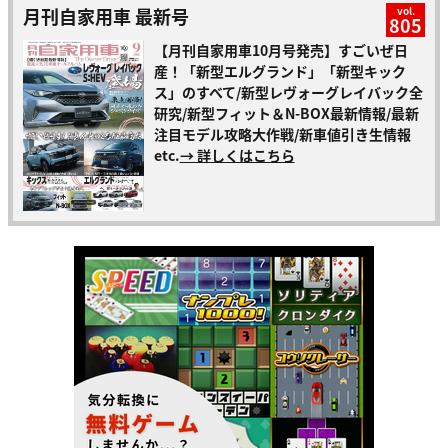
月刊自家用車 最新号
vol.
805
【月刊自家用車10月号発売】すごいぜ日
産！「新型エルグランド」「新型キック
ス」のすべて/新型レヴォーグレイバック全
研究/新型フィット＆N-BOX最新情報/最新
注目モデル攻略大作戦/新車値引き生情報
etc.
→ 詳しくはこちら