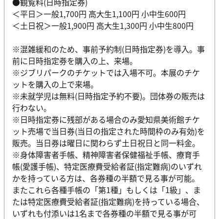
●観覧料(日時指定券)
＜平日＞一般1,700円 高大生1,100円 小中生600円
＜土日祝＞一般1,900円 高大生1,300円 小中生800円
※混雑緩和のため、事前予約制(日時指定券)を導入。事
前に日時指定券を購入の上、来場。
※ジブリパークのチケットでは入場不可。本展のチケ
ットを購入の上で来場。
※未就学児は無料(日時指定予約不要)。団体券の販売は
行わない。
※日時指定券に残部がある場合のみ愛知県美術館チケ
ット売場で当日券(当日の指定された時間枠のみ有効)を
販売。当日券は曜日に関わらず土日祝日と同一料金。
※身体障害者手帳、精神障害者保健福祉手帳、療育手
帳(愛護手帳)、特定医療費受給者証(指定難病)のいずれ
かを持っている方は、各券種の半額で見る事が可能。
またこれら各種手帳の「第1種」もしくは「1級」、ま
たは特定医療費受給者証(指定難病)を持っている場合、
いずれも付添いは1名まで各券種の半額で見る事が可