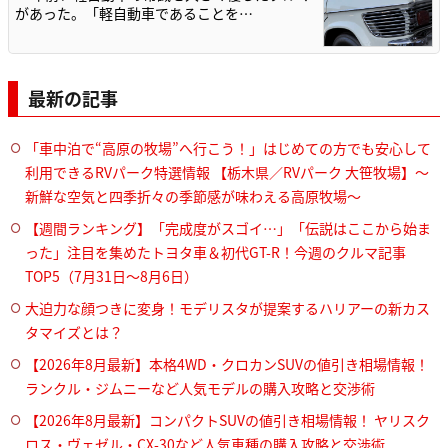
があった。「軽自動車であることを…
最新の記事
「車中泊で“高原の牧場”へ行こう！」はじめての方でも安心して
利用できるRVパーク特選情報 【栃木県／RVパーク 大笹牧場】～
新鮮な空気と四季折々の季節感が味わえる高原牧場～
【週間ランキング】「完成度がスゴイ…」「伝説はここから始ま
った」注目を集めたトヨタ車＆初代GT-R！今週のクルマ記事
TOP5（7月31日〜8月6日）
大迫力な顔つきに変身！モデリスタが提案するハリアーの新カス
タマイズとは？
【2026年8月最新】本格4WD・クロカンSUVの値引き相場情報！
ランクル・ジムニーなど人気モデルの購入攻略と交渉術
【2026年8月最新】コンパクトSUVの値引き相場情報！ ヤリスク
ロス・ヴェゼル・CX-30など人気車種の購入攻略と交渉術