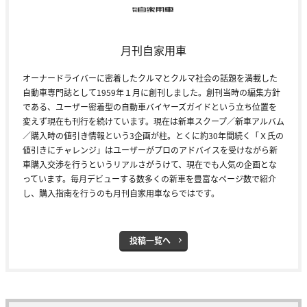
月刊自家用車
オーナードライバーに密着したクルマとクルマ社会の話題を満載した
自動車専門誌として1959年１月に創刊しました。創刊当時の編集方針
である、ユーザー密着型の自動車バイヤーズガイドという立ち位置を
変えず現在も刊行を続けています。現在は新車スクープ／新車アルバム
／購入時の値引き情報という3企画が柱。とくに約30年間続く「Ｘ氏の
値引きにチャレンジ」はユーザーがプロのアドバイスを受けながら新
車購入交渉を行うというリアルさがうけて、現在でも人気の企画とな
っています。毎月デビューする数多くの新車を豊富なページ数で紹介
し、購入指南を行うのも月刊自家用車ならではです。
投稿一覧へ