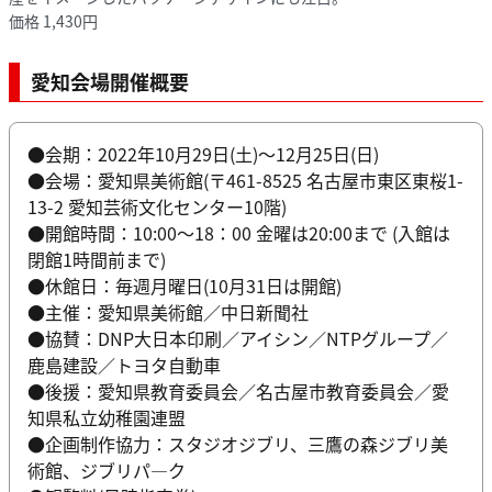
価格 1,430円
愛知会場開催概要
●会期：2022年10月29日(土)～12月25日(日)
●会場：愛知県美術館(〒461-8525 名古屋市東区東桜1-
13-2 愛知芸術文化センター10階)
●開館時間：10:00～18：00 金曜は20:00まで (入館は
閉館1時間前まで)
●休館日：毎週月曜日(10月31日は開館)
●主催：愛知県美術館／中日新聞社
●協賛：DNP大日本印刷／アイシン／NTPグループ／
鹿島建設／トヨタ自動車
●後援：愛知県教育委員会／名古屋市教育委員会／愛
知県私立幼稚園連盟
●企画制作協力：スタジオジブリ、三鷹の森ジブリ美
術館、ジブリパ―ク