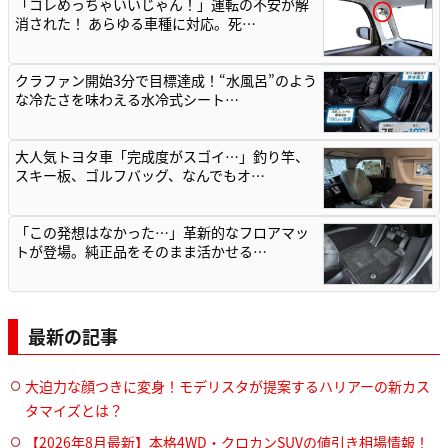
「コレめっちゃいいじゃん！」運転の不安が解
消された！ あらゆる車種に対応。死…
クラファン開始3分で目標達成！“水風呂”のよう
な冷たさを味わえる水冷式シート…
大人気トヨタ車「完成度がスゴイ…」釣り竿、
スキー板、ゴルフバッグ、なんでもオ…
「この発想はなかった…」革新的なフロアマッ
トが登場。純正品をそのまま活かせる…
最新の記事
大迫力な顔つきに変身！モデリスタが提案するハリアーの新カス
タマイズとは？
【2026年8月最新】本格4WD・クロカンSUVの値引き相場情報！