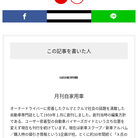
この記事を書いた人
月刊自家用車
オーナードライバーに密着したクルマとクルマ社会の話題を満載した
自動車専門誌として1959年１月に創刊しました。創刊当時の編集方針
である、ユーザー密着型の自動車バイヤーズガイドという立ち位置を
変えず現在も刊行を続けています。現在は新車スクープ／新車アルバム
／購入時の値引き情報という3企画が柱。とくに約30年間続く「Ｘ氏の