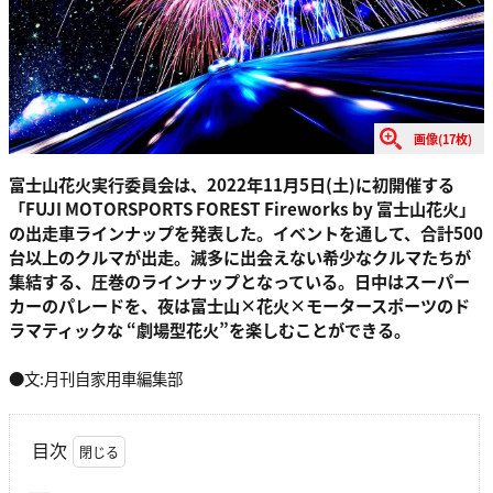
画像(17枚)
富士山花火実行委員会は、2022年11月5日(土)に初開催する
「FUJI MOTORSPORTS FOREST Fireworks by 富士山花火」
の出走車ラインナップを発表した。イベントを通して、合計500
台以上のクルマが出走。滅多に出会えない希少なクルマたちが
集結する、圧巻のラインナップとなっている。日中はスーパー
カーのパレードを、夜は富士山×花火×モータースポーツのド
ラマティックな “劇場型花火”を楽しむことができる。
●文:月刊自家用車編集部
目次