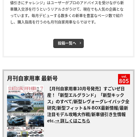
値引きにチャレンジ」はユーザーがプロのアドバイスを受けながら新
車購入交渉を行うというリアルさがうけて、現在でも人気の企画とな
っています。毎月デビューする数多くの新車を豊富なページ数で紹介
し、購入指南を行うのも月刊自家用車ならではです。
投稿一覧へ
月刊自家用車 最新号
vol.
805
【月刊自家用車10月号発売】すごいぜ日
産！「新型エルグランド」「新型キック
ス」のすべて/新型レヴォーグレイバック全
研究/新型フィット＆N-BOX最新情報/最新
注目モデル攻略大作戦/新車値引き生情報
etc.
→ 詳しくはこちら