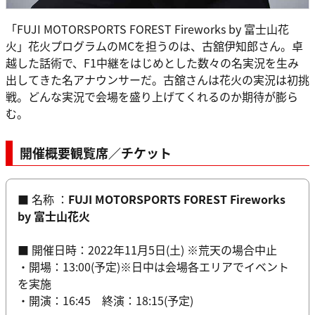
「FUJI MOTORSPORTS FOREST Fireworks by 富士山花
火」花火プログラムのMCを担うのは、古舘伊知郎さん。卓
越した話術で、F1中継をはじめとした数々の名実況を生み
出してきた名アナウンサーだ。古舘さんは花火の実況は初挑
戦。どんな実況で会場を盛り上げてくれるのか期待が膨ら
む。
開催概要
観覧席／チケット
■ 名称 ：
FUJI MOTORSPORTS FOREST Fireworks
by 富士山花火
■ 開催日時：2022年11月5日(土) ※荒天の場合中止
・開場：13:00(予定)※日中は会場各エリアでイベント
を実施
・開演：16:45 終演：18:15(予定)