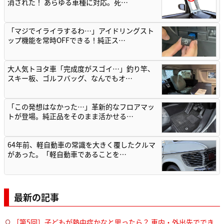
消された！ あらゆる車種に対応。死…
「マジでイライラするわ…」アイドリングスト
ップ機能を常時OFFできる！純正ス…
大人気トヨタ車「完成度がスゴイ…」釣り竿、
スキー板、ゴルフバッグ、なんでもオ…
「この発想はなかった…」革新的なフロアマッ
トが登場。純正品をそのまま活かせる…
64年前、軽自動車の常識を大きく覆したクルマ
があった。「軽自動車であることを…
最新の記事
［第5回］子どもが熱中症かなと思ったら？ 車内・外出先ででき