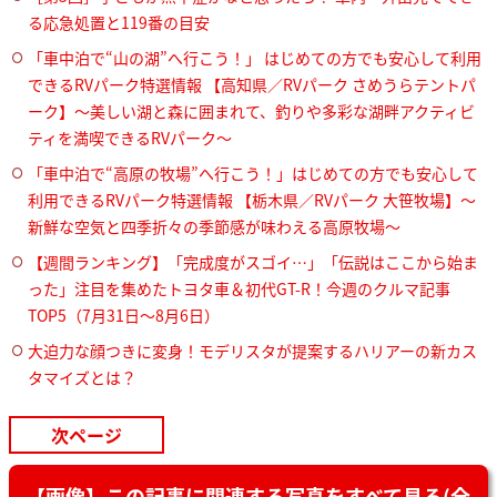
る応急処置と119番の目安
「車中泊で“山の湖”へ行こう！」 はじめての方でも安心して利用
できるRVパーク特選情報 【高知県／RVパーク さめうらテントパ
ーク】～美しい湖と森に囲まれて、釣りや多彩な湖畔アクティビ
ティを満喫できるRVパーク～
「車中泊で“高原の牧場”へ行こう！」はじめての方でも安心して
利用できるRVパーク特選情報 【栃木県／RVパーク 大笹牧場】～
新鮮な空気と四季折々の季節感が味わえる高原牧場～
【週間ランキング】「完成度がスゴイ…」「伝説はここから始ま
った」注目を集めたトヨタ車＆初代GT-R！今週のクルマ記事
TOP5（7月31日〜8月6日）
大迫力な顔つきに変身！モデリスタが提案するハリアーの新カス
タマイズとは？
次ページ
【画像】この記事に関連する写真をすべて見る(全