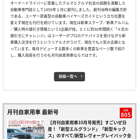
オーナードライバーに密着したクルマとクルマ社会の話題を満載した
自動車専門誌として1959年１月に創刊しました。創刊当時の編集方針
である、ユーザー密着型の自動車バイヤーズガイドという立ち位置を
変えず現在も刊行を続けています。現在は新車スクープ／新車アルバム
／購入時の値引き情報という3企画が柱。とくに約30年間続く「Ｘ氏の
値引きにチャレンジ」はユーザーがプロのアドバイスを受けながら新
車購入交渉を行うというリアルさがうけて、現在でも人気の企画とな
っています。毎月デビューする数多くの新車を豊富なページ数で紹介
し、購入指南を行うのも月刊自家用車ならではです。
投稿一覧へ
月刊自家用車 最新号
vol.
805
【月刊自家用車10月号発売】すごいぜ日
産！「新型エルグランド」「新型キック
ス」のすべて/新型レヴォーグレイバック全