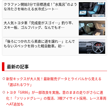
クラファン開始3分で目標達成！“水風呂”のよう
な冷たさを味わえる水冷式シート…
大人気トヨタ車「完成度がスゴイ…」釣り竿、
スキー板、ゴルフバッグ、なんでもオ…
「後ろにつかれたら素直に道を譲れ…」とんで
もないスペックを持った軽自動車。初…
最新の記事
新型キックスが大人気！最新販売データとライバルから見える
「選ばれるワケ」
トヨタ「GR86」が一部改良を実施。意のままの走りがさらに進
化！「ソリッドグレー」の復活、3眼アイサイト採用、レース車両
へAT追加も