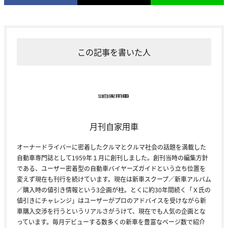
この記事を書いた人
月刊自家用車
オーナードライバーに密着したクルマとクルマ社会の話題を満載した
自動車専門誌として1959年１月に創刊しました。創刊当時の編集方針
である、ユーザー密着型の自動車バイヤーズガイドという立ち位置を
変えず現在も刊行を続けています。現在は新車スクープ／新車アルバム
／購入時の値引き情報という3企画が柱。とくに約30年間続く「Ｘ氏の
値引きにチャレンジ」はユーザーがプロのアドバイスを受けながら新
車購入交渉を行うというリアルさがうけて、現在でも人気の企画とな
っています。毎月デビューする数多くの新車を豊富なページ数で紹介