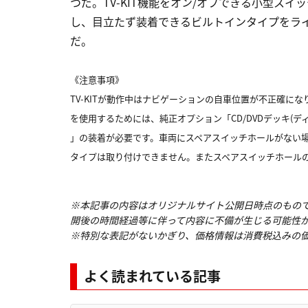
つだ。TV-KIT機能をオン/オフできる小型ス
し、目立たず装着できるビルトインタイプをラ
だ。
《注意事項》
TV-KITが動作中はナビゲーションの自車位置が不正確になり
を使用するためには、純正オプション「CD/DVDデッキ(デ
」の装着が必要です。車両にスペアスイッチホールがない
タイプは取り付けできません。またスペアスイッチホール
※本記事の内容はオリジナルサイト公開日時点のもの
開後の時間経過等に伴って内容に不備が生じる可能性
※特別な表記がないかぎり、価格情報は消費税込みの
よく読まれている記事