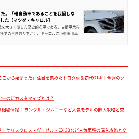
った。「軽自動車であることを我慢しな
生した【マツダ・キャロル】
常識を大きく覆した歴史的名車である。自動車業界
独での生き残りをかけ、キャロルに小型乗用車
こから始まった」注目を集めたトヨタ車＆初代GT-R！今週のク
アーの新カスタマイズとは？
値引き相場情報！ ランクル・ジムニーなど人気モデルの購入攻略と交
報！ ヤリスクロス・ヴェゼル・CX-30など人気車種の購入攻略と交