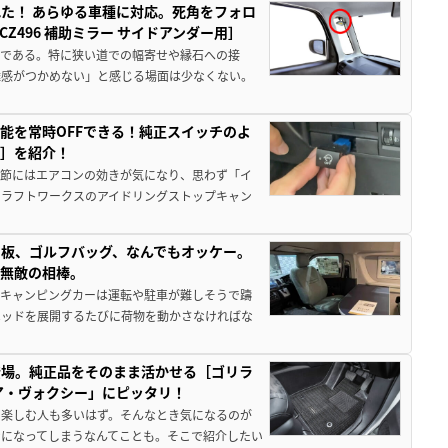
た！ あらゆる車種に対応。死角をフォロ
496 補助ミラー サイドアンダー用］
角である。特に狭い道での幅寄せや縁石への接
離感がつかめない」と感じる場面は少なくない。
能を常時OFFできる！純正スイッチのよ
ー］を紹介！
季節にはエアコンの効きが気になり、思わず「イ
クラフトワークスのアイドリングストップキャン
板、ゴルフバッグ、なんでもオッケー。
、無敵の相棒。
なキャンピングカーは運転や駐車が難しそうで躊
ベッドを展開するたびに荷物を動かさなければな
登場。純正品をそのまま活かせる［ゴリラ
ア・ヴォクシー」にピッタリ！
を楽しむ人も多いはず。そんなとき気になるのが
になってしまうなんてことも。そこで紹介したい