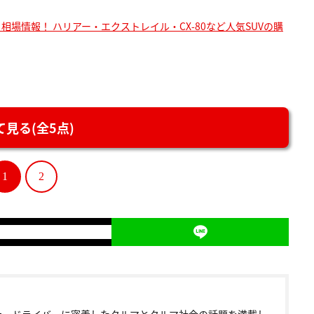
き相場情報！ ハリアー・エクストレイル・CX-80など人気SUVの購
見る(全5点)
1
2