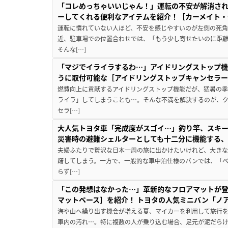
「コレめっちゃいいじゃん！」運転の不安が解消され
ーしてくれる便利なアイテムを紹介！［カーメイト・CZ
運転に慣れていない人ほど、不安を感じやすいのが左側の死
近、駐車場での位置合わせでは、「もう少し寄せたいのに距
そんな[…]
「マジでイライラするわ…」アイドリングストップ機
うに取付可能な［アイドリングストップキャンセラ
燃費向上に貢献するアイドリングストップ機能だが、猛暑の
ライラ」してしまうことも…。そんな不満を解決するのが、
セラ[…]
大人気トヨタ車「完成度がスゴイ…」釣り竿、スキー
災害時の避難シェルターとしても十二分に機能する
夫婦ふたりで贅沢な日本一周の旅に出かけたいけれど、大き
躇してしまう。一方で、一般的な車中泊仕様のバンでは、「
らず[…]
「この発想はなかった…」革新的なフロアマットが
マットベース］を紹介！ トヨタの人気ミニバン「ノ
海や山へ繰り出す機会が増える夏、マイカーを利用して旅行
車内の汚れ…。特に複数の人が乗り込む場合、足元が泥だらけ