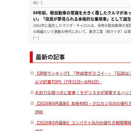
の[…]
64年前、軽自動車の常識を大きく覆したクルマがあ
い」「庶民が夢見られる本格的な乗用車」として誕
1962年に誕生したマツダ・キャロルは、当時の軽自動車の
の再編という激動の時代において、東洋工業（現マツダ）は単
[…]
最新の記事
【週間ランキング】「完成度がスゴイ…」「伝説はこ
ルマ記事TOP5（7月31日〜8月6日）
大迫力な顔つきに変身！モデリスタが提案するハリ
【2026年8月最新】本格4WD・クロカンSUVの
渉術
【2026年8月最新】コンパクトSUVの値引き相場情