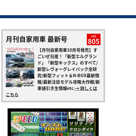
月刊自家用車 最新号
vol.
805
【月刊自家用車10月号発売】す
ごいぜ日産！「新型エルグラン
ド」「新型キックス」のすべて/
新型レヴォーグレイバック全研
究/新型フィット＆N-BOX最新情
報/最新注目モデル攻略大作戦/新
車値引き生情報etc.
→ 詳しくは
こちら