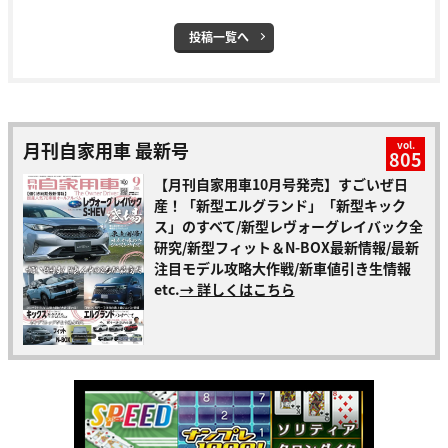
投稿一覧へ
月刊自家用車 最新号
vol.
805
【月刊自家用車10月号発売】すごいぜ日
産！「新型エルグランド」「新型キック
ス」のすべて/新型レヴォーグレイバック全
研究/新型フィット＆N-BOX最新情報/最新
注目モデル攻略大作戦/新車値引き生情報
etc.
→ 詳しくはこちら