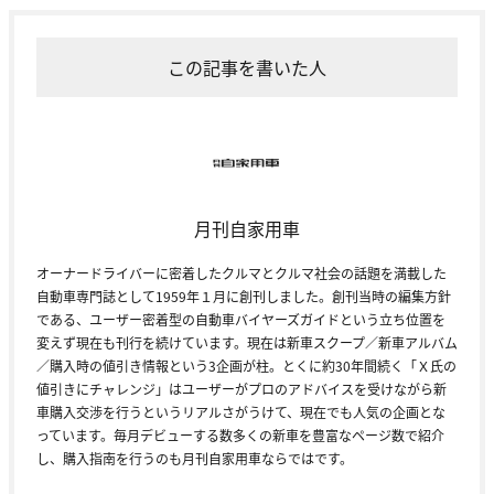
この記事を書いた人
月刊自家用車
オーナードライバーに密着したクルマとクルマ社会の話題を満載した
自動車専門誌として1959年１月に創刊しました。創刊当時の編集方針
である、ユーザー密着型の自動車バイヤーズガイドという立ち位置を
変えず現在も刊行を続けています。現在は新車スクープ／新車アルバム
／購入時の値引き情報という3企画が柱。とくに約30年間続く「Ｘ氏の
値引きにチャレンジ」はユーザーがプロのアドバイスを受けながら新
車購入交渉を行うというリアルさがうけて、現在でも人気の企画とな
っています。毎月デビューする数多くの新車を豊富なページ数で紹介
し、購入指南を行うのも月刊自家用車ならではです。