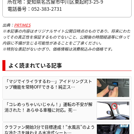
所在地：愛知県名古屋市中川区東起町3-25-9
電話番号：052-383-2731
出典：
PRTIMES
※本記事の内容はオリジナルサイト公開日時点のものであり、将来にわた
ってその真正性を保証するものでないこと、公開後の時間経過等に伴って
内容に不備が生じる可能性があることをご了承ください。
※特別な表記がないかぎり、価格情報は消費税込みの価格です。
よく読まれている記事
「マジでイライラするわ…」アイドリングスト
ップ機能を常時OFFできる！純正ス…
「コレめっちゃいいじゃん！」運転の不安が解
消された！ あらゆる車種に対応。死…
クラファン開始3分で目標達成！“水風呂”のよう
な冷たさを味わえる水冷式シート…