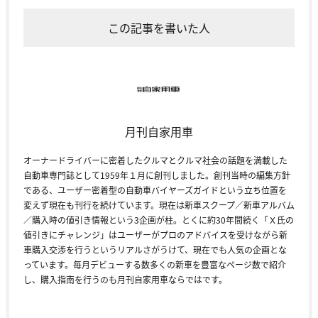
この記事を書いた人
月刊自家用車
オーナードライバーに密着したクルマとクルマ社会の話題を満載した
自動車専門誌として1959年１月に創刊しました。創刊当時の編集方針
である、ユーザー密着型の自動車バイヤーズガイドという立ち位置を
変えず現在も刊行を続けています。現在は新車スクープ／新車アルバム
／購入時の値引き情報という3企画が柱。とくに約30年間続く「Ｘ氏の
値引きにチャレンジ」はユーザーがプロのアドバイスを受けながら新
車購入交渉を行うというリアルさがうけて、現在でも人気の企画とな
っています。毎月デビューする数多くの新車を豊富なページ数で紹介
し、購入指南を行うのも月刊自家用車ならではです。