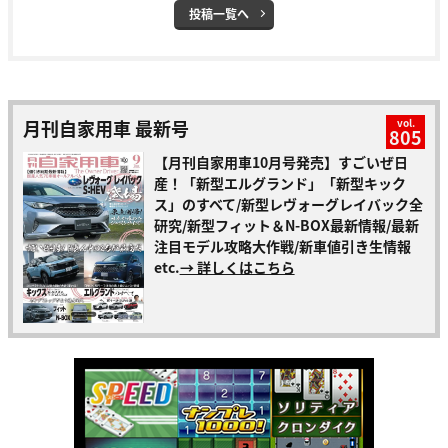
投稿一覧へ
月刊自家用車 最新号
vol.
805
【月刊自家用車10月号発売】すごいぜ日
産！「新型エルグランド」「新型キック
ス」のすべて/新型レヴォーグレイバック全
研究/新型フィット＆N-BOX最新情報/最新
注目モデル攻略大作戦/新車値引き生情報
etc.
→ 詳しくはこちら