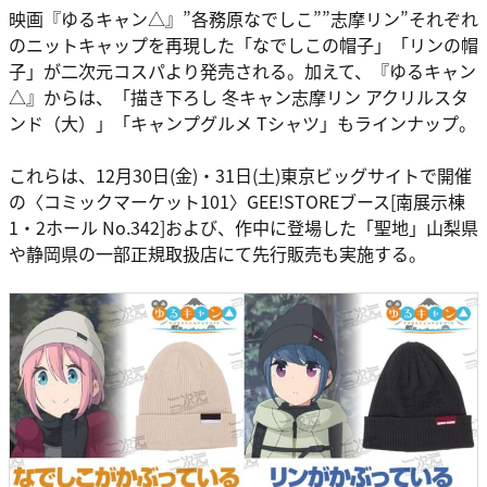
映画『ゆるキャン△』”各務原なでしこ””志摩リン”それぞれ
のニットキャップを再現した「なでしこの帽子」「リンの帽
子」が二次元コスパより発売される。加えて、『ゆるキャン
△』からは、「描き下ろし 冬キャン志摩リン アクリルスタ
ンド（大）」「キャンプグルメ Tシャツ」もラインナップ。
これらは、12月30日(金)・31日(土)東京ビッグサイトで開催
の〈コミックマーケット101〉GEE!STOREブース[南展示棟
1・2ホール No.342]および、作中に登場した「聖地」山梨県
や静岡県の一部正規取扱店にて先行販売も実施する。