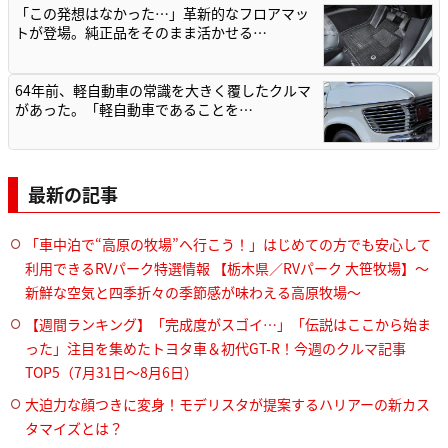
「この発想はなかった…」革新的なフロアマッ
トが登場。純正品をそのまま活かせる…
64年前、軽自動車の常識を大きく覆したクルマ
があった。「軽自動車であることを…
最新の記事
「車中泊で“高原の牧場”へ行こう！」はじめての方でも安心して
利用できるRVパーク特選情報 【栃木県／RVパーク 大笹牧場】～
新鮮な空気と四季折々の季節感が味わえる高原牧場～
【週間ランキング】「完成度がスゴイ…」「伝説はここから始ま
った」注目を集めたトヨタ車＆初代GT-R！今週のクルマ記事
TOP5（7月31日〜8月6日）
大迫力な顔つきに変身！モデリスタが提案するハリアーの新カス
タマイズとは？