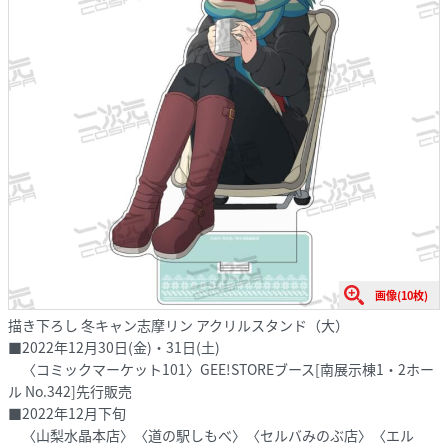
画像(10枚)
描き下ろし 冬キャン志摩リン アクリルスタンド（大）
■2022年12月30日(金)・31日(土)
〈コミックマーケット101〉GEE!STOREブース[南展示棟1・2ホー
ル No.342]先行販売
■2022年12月下旬
〈山梨水晶本店〉〈道の駅しもべ〉〈セルバみのぶ店〉〈エル