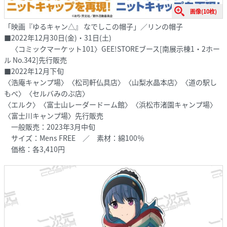
画像(10枚)
「映画『ゆるキャン△』 なでしこの帽子」／リンの帽子
■2022年12月30日(金)・31日(土)
〈コミックマーケット101〉GEE!STOREブース[南展示棟1・2ホー
ル No.342]先行販売
■2022年12月下旬
〈浩庵キャンプ場〉〈松司軒仏具店〉〈山梨水晶本店〉〈道の駅し
もべ〉〈セルバみのぶ店〉
〈エルク〉〈富士山レーダードーム館〉〈浜松市渚園キャンプ場〉
〈富士川キャンプ場〉先行販売
一般販売：2023年3月中旬
サイズ：Mens FREE ／ 素材：綿100％
価格：各3,410円