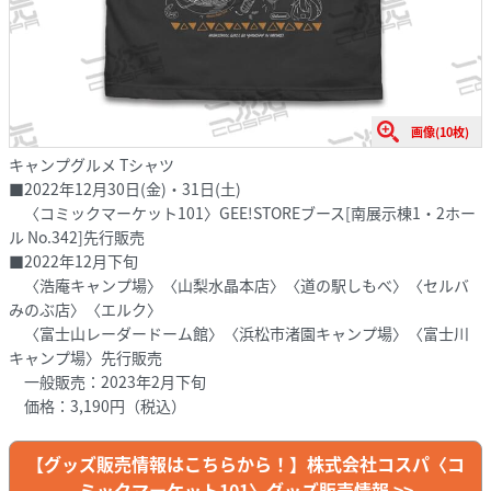
画像(10枚)
キャンプグルメ Tシャツ
■2022年12月30日(金)・31日(土)
〈コミックマーケット101〉GEE!STOREブース[南展示棟1・2ホー
ル No.342]先行販売
■2022年12月下旬
〈浩庵キャンプ場〉〈山梨水晶本店〉〈道の駅しもべ〉〈セルバ
みのぶ店〉〈エルク〉
〈富士山レーダードーム館〉〈浜松市渚園キャンプ場〉〈富士川
キャンプ場〉先行販売
一般販売：2023年2月下旬
価格：3,190円（税込）
【グッズ販売情報はこちらから！】株式会社コスパ〈コ
ミックマーケット101〉グッズ販売情報 >>