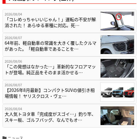
2026/08/04
「コレめっちゃいいじゃん！」運転の不安が解
消された！ あらゆる車種に対応。死…
2026/08/07
64年前、軽自動車の常識を大きく覆したクルマ
があった。「軽自動車であることを…
2026/08/06
「この発想はなかった…」革新的なフロアマッ
トが登場。純正品をそのまま活かせる…
2026/08/07
【2026年8月最新】コンパクトSUVの値引き相
場情報！ ヤリスクロス・ヴェ…
2026/08/04
大人気トヨタ車「完成度がスゴイ…」釣り竿、
スキー板、ゴルフバッグ、なんでもオ…
ニュース