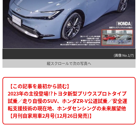
(画像 No.1/7)
縦スクロールで次の写真へ
【この記事を最初から読む】
2023年の主役登場!?トヨタ新型プリウスプロトタイプ
試乗／走り自慢のSUV、ホンダZR-V公道試乗／安全運
転支援技術の現在地、ホンダセンシングの未来展望他
【月刊自家用車2月号(12月26日発売)】