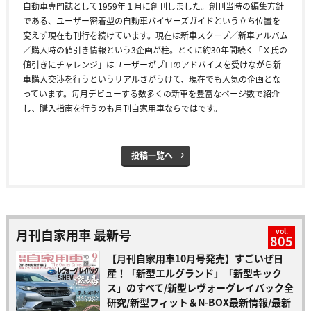
自動車専門誌として1959年１月に創刊しました。創刊当時の編集方針
である、ユーザー密着型の自動車バイヤーズガイドという立ち位置を
変えず現在も刊行を続けています。現在は新車スクープ／新車アルバム
／購入時の値引き情報という3企画が柱。とくに約30年間続く「Ｘ氏の
値引きにチャレンジ」はユーザーがプロのアドバイスを受けながら新
車購入交渉を行うというリアルさがうけて、現在でも人気の企画とな
っています。毎月デビューする数多くの新車を豊富なページ数で紹介
し、購入指南を行うのも月刊自家用車ならではです。
投稿一覧へ
月刊自家用車 最新号
vol.
805
【月刊自家用車10月号発売】すごいぜ日
産！「新型エルグランド」「新型キック
ス」のすべて/新型レヴォーグレイバック全
研究/新型フィット＆N-BOX最新情報/最新