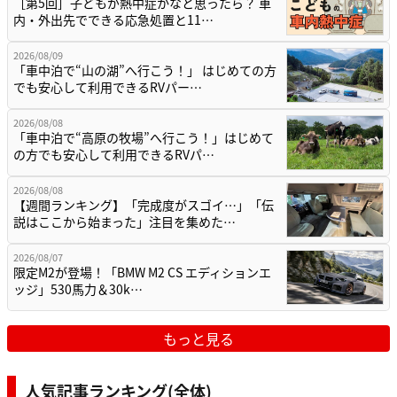
［第5回］子どもが熱中症かなと思ったら？ 車
内・外出先でできる応急処置と11…
2026/08/09
「車中泊で“山の湖”へ行こう！」 はじめての方
でも安心して利用できるRVパー…
2026/08/08
「車中泊で“高原の牧場”へ行こう！」はじめて
の方でも安心して利用できるRVパ…
2026/08/08
【週間ランキング】「完成度がスゴイ…」「伝
説はここから始まった」注目を集めた…
2026/08/07
限定M2が登場！「BMW M2 CS エディションエ
ッジ」530馬力＆30k…
もっと見る
人気記事ランキング(全体)