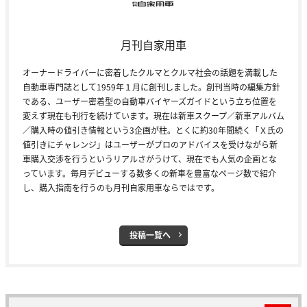
月刊自家用車
オーナードライバーに密着したクルマとクルマ社会の話題を満載した
自動車専門誌として1959年１月に創刊しました。創刊当時の編集方針
である、ユーザー密着型の自動車バイヤーズガイドという立ち位置を
変えず現在も刊行を続けています。現在は新車スクープ／新車アルバム
／購入時の値引き情報という3企画が柱。とくに約30年間続く「Ｘ氏の
値引きにチャレンジ」はユーザーがプロのアドバイスを受けながら新
車購入交渉を行うというリアルさがうけて、現在でも人気の企画とな
っています。毎月デビューする数多くの新車を豊富なページ数で紹介
し、購入指南を行うのも月刊自家用車ならではです。
投稿一覧へ