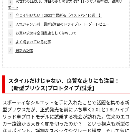
3
次世代のLEXUS、注目の走りの実力は!?【レクサス新型RX】試乗リ
ポート
4
今こそ狙いたい！2023年最新版【ベストバイ10選！】
5
人気ジャンル別、最新&注目のドライブレコーダーレビュー
6
お買い求めは全国書店もしくはWEBで
7
よく読まれている記事
8
最新の記事
スタイルだけじゃない、良質な走りにも注目！
【新型プリウス(プロトタイプ)試乗】
スポーティなシルエットを手に入れたことで話題を集める新
型プリウスだが、正式発売を前にいち早く2.0Lと1.8Lハイブ
リッド車プロトモデルに試乗する機会が訪れた。従来のエコ
カー路線から大きく舵を切ったのか？ という視点も新型の
注目ポイント。詳細なスペックやグレード構成、そして気に