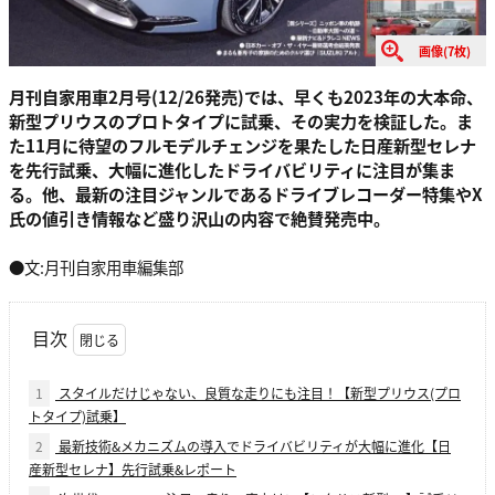
画像(7枚)
月刊自家用車2月号(12/26発売)では、早くも2023年の大本命、
新型プリウスのプロトタイプに試乗、その実力を検証した。ま
た11月に待望のフルモデルチェンジを果たした日産新型セレナ
を先行試乗、大幅に進化したドライバビリティに注目が集ま
る。他、最新の注目ジャンルであるドライブレコーダー特集やX
氏の値引き情報など盛り沢山の内容で絶賛発売中。
●文:月刊自家用車編集部
目次
1
スタイルだけじゃない、良質な走りにも注目！【新型プリウス(プロ
トタイプ)試乗】
2
最新技術&メカニズムの導入でドライバビリティが大幅に進化【日
産新型セレナ】先行試乗&レポート