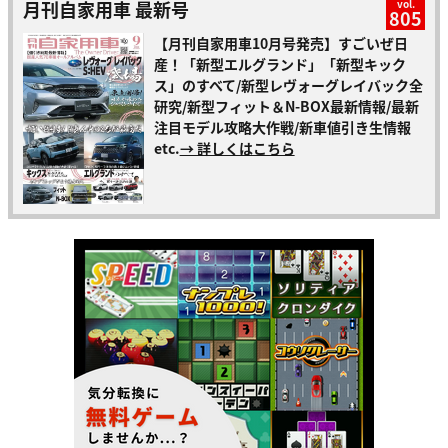
月刊自家用車 最新号
vol.
805
【月刊自家用車10月号発売】すごいぜ日
産！「新型エルグランド」「新型キック
ス」のすべて/新型レヴォーグレイバック全
研究/新型フィット＆N-BOX最新情報/最新
注目モデル攻略大作戦/新車値引き生情報
etc.
→ 詳しくはこちら