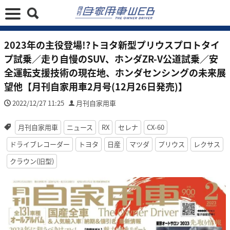
2023年の主役登場!?トヨタ新型プリウスプロトタイ
プ試乗／走り自慢のSUV、ホンダZR-V公道試乗／安
全運転支援技術の現在地、ホンダセンシングの未来展
望他【月刊自家用車2月号(12月26日発売)】
2022/12/27 11:25
月刊自家用車
月刊自家用車
ニュース
RX
セレナ
CX-60
ドライブレコーダー
トヨタ
日産
マツダ
プリウス
レクサス
クラウン(旧型)