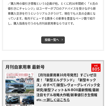
／購入時の値引き情報という3企画が柱。とくに約30年間続く「Ｘ氏の
値引きにチャレンジ」はユーザーがプロのアドバイスを受けながら新
車購入交渉を行うというリアルさがうけて、現在でも人気の企画とな
っています。毎月デビューする数多くの新車を豊富なページ数で紹介
し、購入指南を行うのも月刊自家用車ならではです。
投稿一覧へ
月刊自家用車 最新号
vol.
805
【月刊自家用車10月号発売】すごいぜ日
産！「新型エルグランド」「新型キック
ス」のすべて/新型レヴォーグレイバック全
研究/新型フィット＆N-BOX最新情報/最新
注目モデル攻略大作戦/新車値引き生情報
etc.
→ 詳しくはこちら