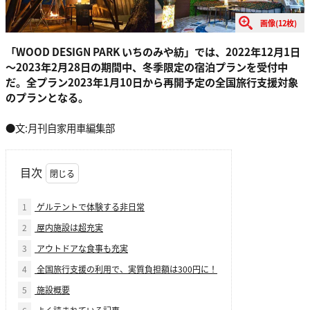
画像(12枚)
「WOOD DESIGN PARK いちのみや紡」では、2022年12月1日
～2023年2月28日の期間中、冬季限定の宿泊プランを受付中
だ。全プラン2023年1月10日から再開予定の全国旅行支援対象
のプランとなる。
●文:月刊自家用車編集部
目次
1
ゲルテントで体験する非日常
2
屋内施設は超充実
3
アウトドアな食事も充実
4
全国旅行支援の利用で、実質負担額は300円に！
5
施設概要