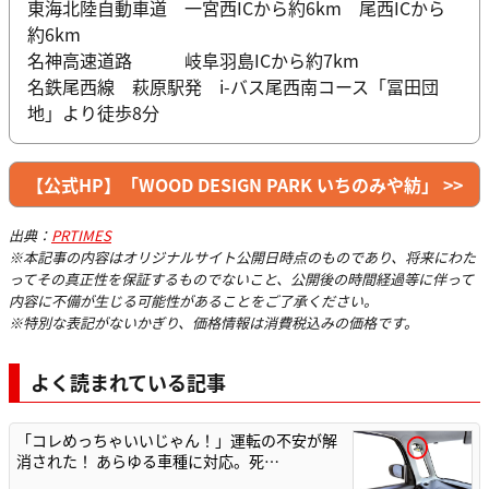
東海北陸自動車道 一宮西ICから約6km 尾西ICから
約6km
名神高速道路 岐阜羽島ICから約7km
名鉄尾西線 萩原駅発 i-バス尾西南コース「冨田団
地」より徒歩8分
【公式HP】「WOOD DESIGN PARK いちのみや紡」 >>
出典：
PRTIMES
※本記事の内容はオリジナルサイト公開日時点のものであり、将来にわた
ってその真正性を保証するものでないこと、公開後の時間経過等に伴って
内容に不備が生じる可能性があることをご了承ください。
※特別な表記がないかぎり、価格情報は消費税込みの価格です。
よく読まれている記事
「コレめっちゃいいじゃん！」運転の不安が解
消された！ あらゆる車種に対応。死…