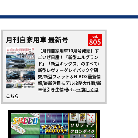
月刊自家用車 最新号
vol.
805
【月刊自家用車10月号発売】す
ごいぜ日産！「新型エルグラン
ド」「新型キックス」のすべて/
新型レヴォーグレイバック全研
究/新型フィット＆N-BOX最新情
報/最新注目モデル攻略大作戦/新
車値引き生情報etc.
→ 詳しくは
こちら