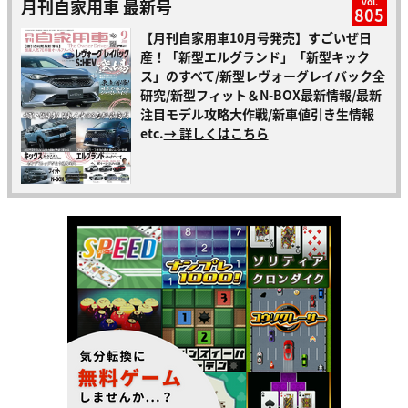
月刊自家用車 最新号
vol.
805
【月刊自家用車10月号発売】すごいぜ日
産！「新型エルグランド」「新型キック
ス」のすべて/新型レヴォーグレイバック全
研究/新型フィット＆N-BOX最新情報/最新
注目モデル攻略大作戦/新車値引き生情報
etc.
→ 詳しくはこちら