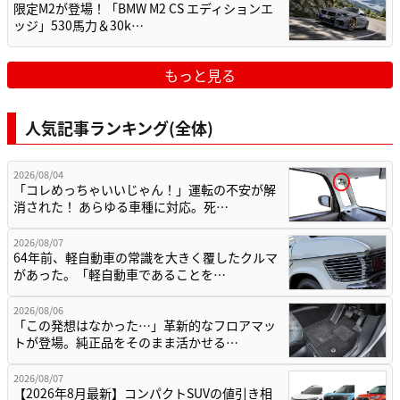
限定M2が登場！「BMW M2 CS エディションエ
ッジ」530馬力＆30k…
もっと見る
人気記事ランキング(全体)
2026/08/04
「コレめっちゃいいじゃん！」運転の不安が解
消された！ あらゆる車種に対応。死…
2026/08/07
64年前、軽自動車の常識を大きく覆したクルマ
があった。「軽自動車であることを…
2026/08/06
「この発想はなかった…」革新的なフロアマッ
トが登場。純正品をそのまま活かせる…
2026/08/07
【2026年8月最新】コンパクトSUVの値引き相