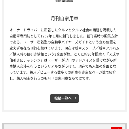
月刊自家用車
オーナードライバーに密着したクルマとクルマ社会の話題を満載した
自動車専門誌として1959年１月に創刊しました。創刊当時の編集方針
である、ユーザー密着型の自動車バイヤーズガイドという立ち位置を
変えず現在も刊行を続けています。現在は新車スクープ／新車アルバム
／購入時の値引き情報という3企画が柱。とくに約30年間続く「Ｘ氏の
値引きにチャレンジ」はユーザーがプロのアドバイスを受けながら新
車購入交渉を行うというリアルさがうけて、現在でも人気の企画とな
っています。毎月デビューする数多くの新車を豊富なページ数で紹介
し、購入指南を行うのも月刊自家用車ならではです。
投稿一覧へ