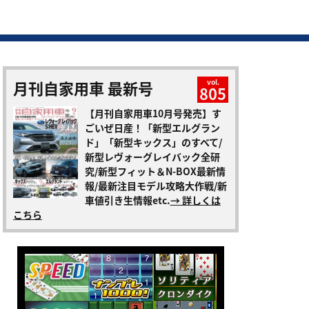
月刊自家用車 最新号
vol.
805
【月刊自家用車10月号発売】す
ごいぜ日産！「新型エルグラン
ド」「新型キックス」のすべて/
新型レヴォーグレイバック全研
究/新型フィット＆N-BOX最新情
報/最新注目モデル攻略大作戦/新
車値引き生情報etc.
→ 詳しくは
こちら