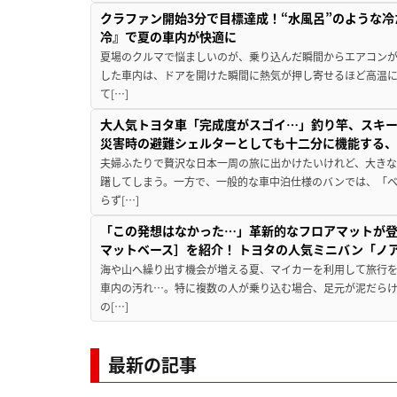
クラファン開始3分で目標達成！“水風呂”のような
冷』で夏の車内が快適に
夏場のクルマで悩ましいのが、乗り込んだ瞬間からエアコンが
した車内は、ドアを開けた瞬間に熱気が押し寄せるほど高温
て[…]
大人気トヨタ車「完成度がスゴイ…」釣り竿、スキー
災害時の避難シェルターとしても十二分に機能する
夫婦ふたりで贅沢な日本一周の旅に出かけたいけれど、大き
躇してしまう。一方で、一般的な車中泊仕様のバンでは、「
らず[…]
「この発想はなかった…」革新的なフロアマットが
マットベース］を紹介！ トヨタの人気ミニバン「ノ
海や山へ繰り出す機会が増える夏、マイカーを利用して旅行
車内の汚れ…。特に複数の人が乗り込む場合、足元が泥だらけ
の[…]
最新の記事