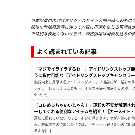
※本記事の内容はオリジナルサイト公開日時点のもの
開後の時間経過等に伴って内容に不備が生じる可能性
※特別な表記がないかぎり、価格情報は消費税込みの
よく読まれている記事
「マジでイライラするわ…」アイドリングストップ機
うに取付可能な［アイドリングストップキャンセラ
燃費向上に貢献するアイドリングストップ機能だが、猛暑の
ライラ」してしまうことも…。そんな不満を解決するのが、
セラ[…]
「コレめっちゃいいじゃん！」運転の不安が解消され
ーしてくれる便利なアイテムを紹介！［カーメイト・CZ
運転に慣れていない人ほど、不安を感じやすいのが左側の死
近、駐車場での位置合わせでは、「もう少し寄せたいのに距
そんな[…]