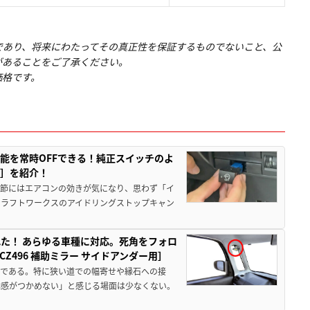
であり、将来にわたってその真正性を保証するものでないこと、公
があることをご了承ください。
価格です。
能を常時OFFできる！純正スイッチのよ
ー］を紹介！
季節にはエアコンの効きが気になり、思わず「イ
クラフトワークスのアイドリングストップキャン
た！ あらゆる車種に対応。死角をフォロ
496 補助ミラー サイドアンダー用］
角である。特に狭い道での幅寄せや縁石への接
離感がつかめない」と感じる場面は少なくない。