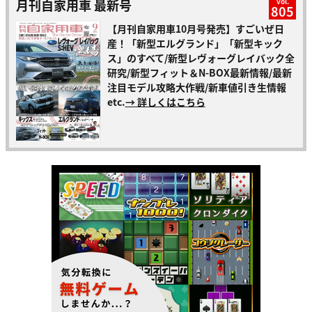
月刊自家用車 最新号
vol.
805
【月刊自家用車10月号発売】すごいぜ日
産！「新型エルグランド」「新型キック
ス」のすべて/新型レヴォーグレイバック全
研究/新型フィット＆N-BOX最新情報/最新
注目モデル攻略大作戦/新車値引き生情報
etc.
→ 詳しくはこちら