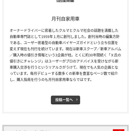
月刊自家用車
オーナードライバーに密着したクルマとクルマ社会の話題を満載した
自動車専門誌として1959年１月に創刊しました。創刊当時の編集方針
である、ユーザー密着型の自動車バイヤーズガイドという立ち位置を
変えず現在も刊行を続けています。現在は新車スクープ／新車アルバム
／購入時の値引き情報という3企画が柱。とくに約30年間続く「Ｘ氏の
値引きにチャレンジ」はユーザーがプロのアドバイスを受けながら新
車購入交渉を行うというリアルさがうけて、現在でも人気の企画とな
っています。毎月デビューする数多くの新車を豊富なページ数で紹介
し、購入指南を行うのも月刊自家用車ならではです。
投稿一覧へ