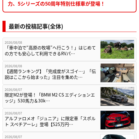
力、5シリーズの50周年特別仕様車が登場！
最新の投稿記事(全体)
2026/08/08
「車中泊で“高原の牧場”へ行こう！」はじめて
の方でも安心して利用できるRVパ…
2026/08/08
【週間ランキング】「完成度がスゴイ…」「伝
説はここから始まった」注目を集めた…
2026/08/07
限定M2が登場！「BMW M2 CS エディションエ
ッジ」530馬力＆30k…
2026/08/07
アルファロメオ「ジュニア」に限定車「スポル
ト スペチアーレ」登場【525万円…
2026/08/07