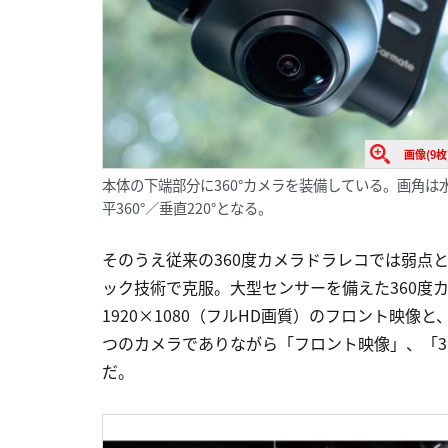
画像(9枚
本体の下端部分に360°カメラを装備している。画角は
平360°／垂直220°となる。
そのうえ従来の360度カメラドラレコでは弱点
ック技術で克服。大型センサーを備えた360度
1920×1080（フルHD画質）のフロント映像と
つのカメラでありながら「フロント映像」、「3
だ。