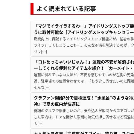
よく読まれている記事
「マジでイライラするわ…」アイドリングストップ機
うに取付可能な［アイドリングストップキャンセラ
燃費向上に貢献するアイドリングストップ機能だが、猛暑の
ライラ」してしまうことも…。そんな不満を解決するのが、
セラ[…]
「コレめっちゃいいじゃん！」運転の不安が解消され
ーしてくれる便利なアイテムを紹介！［カーメイト・CZ
運転に慣れていない人ほど、不安を感じやすいのが左側の死
近、駐車場での位置合わせでは、「もう少し寄せたいのに距
そんな[…]
クラファン開始3分で目標達成！“水風呂”のような
冷』で夏の車内が快適に
夏場のクルマで悩ましいのが、乗り込んだ瞬間からエアコンが
した車内は、ドアを開けた瞬間に熱気が押し寄せるほど高温
て[…]
大人気トヨタ車「完成度がスゴイ…」釣り竿、スキー