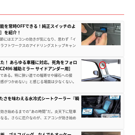
能を常時OFFできる！純正スイッチのよ
ー］を紹介！
季節にはエアコンの効きが気になり、思わず「イ
クラフトワークスのアイドリングストップキャン
た！ あらゆる車種に対応。死角をフォロ
496 補助ミラー サイドアンダー用］
角である。特に狭い道での幅寄せや縁石への接
離感がつかめない」と感じる場面は少なくない。
冷たさを味わえる水冷式シートクーラー『瞬
効き始めるまでの“あの時間”だ。炎天下に駐車
になる。さらに厄介なのが、エアコンが効き始め
板、ゴルフバッグ、なんでもオッケー。