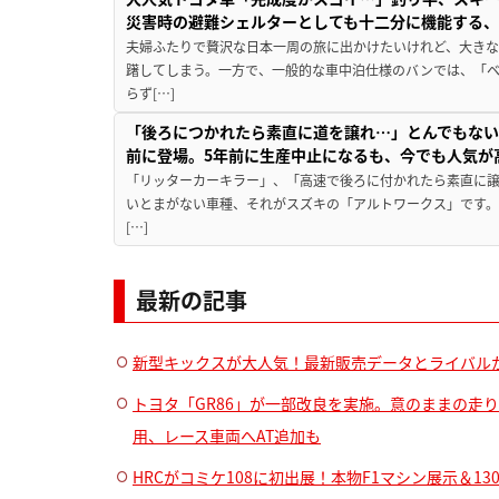
災害時の避難シェルターとしても十二分に機能する
夫婦ふたりで贅沢な日本一周の旅に出かけたいけれど、大き
躇してしまう。一方で、一般的な車中泊仕様のバンでは、「
らず[…]
「後ろにつかれたら素直に道を譲れ…」とんでもない
前に登場。5年前に生産中止になるも、今でも人気が
「リッターカーキラー」、「高速で後ろに付かれたら素直に
いとまがない車種、それがスズキの「アルトワークス」です。
[…]
最新の記事
新型キックスが大人気！最新販売データとライバル
トヨタ「GR86」が一部改良を実施。意のままの走
用、レース車両へAT追加も
HRCがコミケ108に初出展！本物F1マシン展示＆