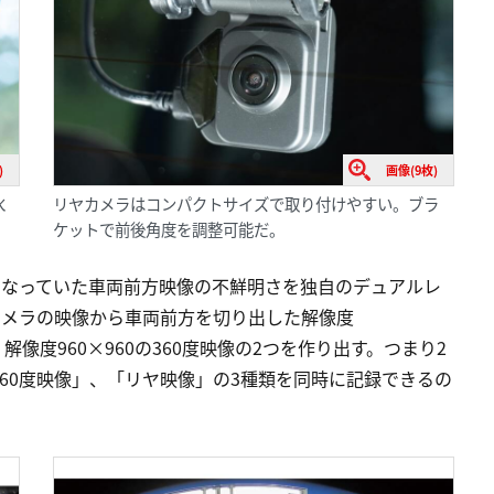
)
画像(9枚)
水
リヤカメラはコンパクトサイズで取り付けやすい。ブラ
ケットで前後角度を調整可能だ。
となっていた車両前方映像の不鮮明さを独自のデュアルレ
カメラの映像から車両前方を切り出した解像度
、解像度960×960の360度映像の2つを作り出す。つまり2
60度映像」、「リヤ映像」の3種類を同時に記録できるの