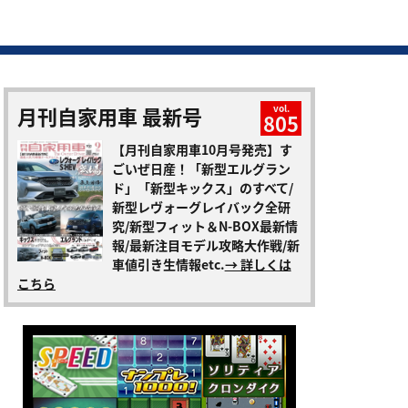
月刊自家用車 最新号
vol.
805
【月刊自家用車10月号発売】す
ごいぜ日産！「新型エルグラン
ド」「新型キックス」のすべて/
新型レヴォーグレイバック全研
究/新型フィット＆N-BOX最新情
報/最新注目モデル攻略大作戦/新
車値引き生情報etc.
→ 詳しくは
こちら