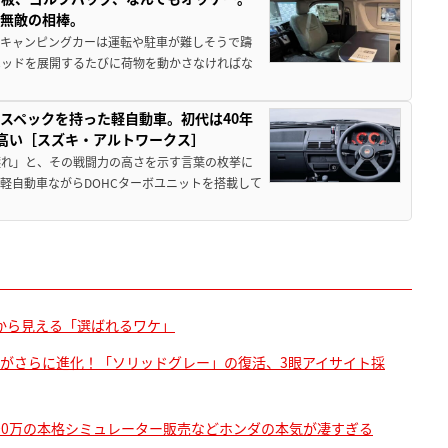
、無敵の相棒。
なキャンピングカーは運転や駐車が難しそうで躊
ベッドを展開するたびに荷物を動かさなければな
スペックを持った軽自動車。初代は40年
高い［スズキ・アルトワークス］
譲れ」と、その戦闘力の高さを示す言葉の枚挙に
軽自動車ながらDOHCターボユニットを搭載して
から見える「選ばれるワケ」
りがさらに進化！「ソリッドグレー」の復活、3眼アイサイト採
1300万の本格シミュレーター販売などホンダの本気が凄すぎる