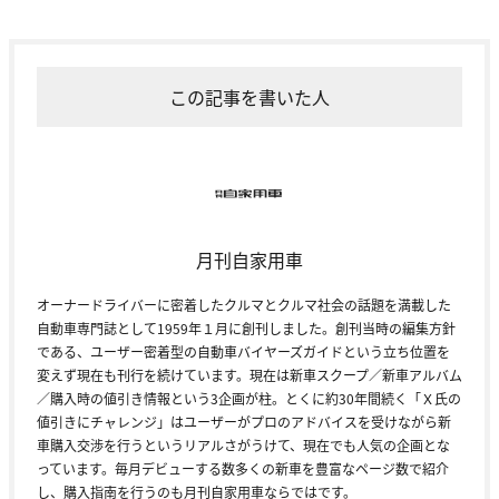
この記事を書いた人
月刊自家用車
オーナードライバーに密着したクルマとクルマ社会の話題を満載した
自動車専門誌として1959年１月に創刊しました。創刊当時の編集方針
である、ユーザー密着型の自動車バイヤーズガイドという立ち位置を
変えず現在も刊行を続けています。現在は新車スクープ／新車アルバム
／購入時の値引き情報という3企画が柱。とくに約30年間続く「Ｘ氏の
値引きにチャレンジ」はユーザーがプロのアドバイスを受けながら新
車購入交渉を行うというリアルさがうけて、現在でも人気の企画とな
っています。毎月デビューする数多くの新車を豊富なページ数で紹介
し、購入指南を行うのも月刊自家用車ならではです。