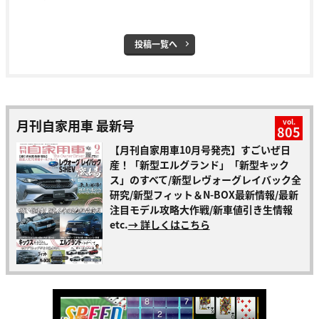
投稿一覧へ
月刊自家用車 最新号
vol.
805
【月刊自家用車10月号発売】すごいぜ日
産！「新型エルグランド」「新型キック
ス」のすべて/新型レヴォーグレイバック全
研究/新型フィット＆N-BOX最新情報/最新
注目モデル攻略大作戦/新車値引き生情報
etc.
→ 詳しくはこちら