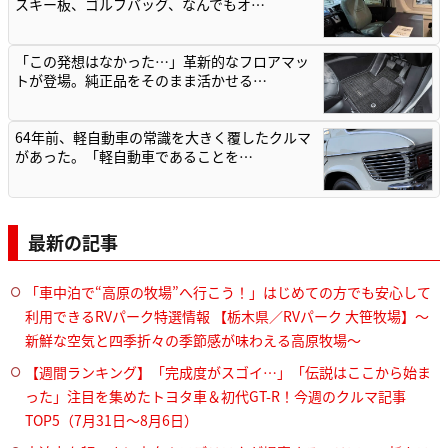
スキー板、ゴルフバッグ、なんでもオ…
「この発想はなかった…」革新的なフロアマッ
トが登場。純正品をそのまま活かせる…
64年前、軽自動車の常識を大きく覆したクルマ
があった。「軽自動車であることを…
最新の記事
「車中泊で“高原の牧場”へ行こう！」はじめての方でも安心して
利用できるRVパーク特選情報 【栃木県／RVパーク 大笹牧場】～
新鮮な空気と四季折々の季節感が味わえる高原牧場～
【週間ランキング】「完成度がスゴイ…」「伝説はここから始ま
った」注目を集めたトヨタ車＆初代GT-R！今週のクルマ記事
TOP5（7月31日〜8月6日）