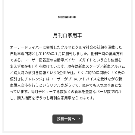
月刊自家用車
オーナードライバーに密着したクルマとクルマ社会の話題を満載した
自動車専門誌として1959年１月に創刊しました。創刊当時の編集方針
である、ユーザー密着型の自動車バイヤーズガイドという立ち位置を
変えず現在も刊行を続けています。現在は新車スクープ／新車アルバム
／購入時の値引き情報という3企画が柱。とくに約30年間続く「Ｘ氏の
値引きにチャレンジ」はユーザーがプロのアドバイスを受けながら新
車購入交渉を行うというリアルさがうけて、現在でも人気の企画とな
っています。毎月デビューする数多くの新車を豊富なページ数で紹介
し、購入指南を行うのも月刊自家用車ならではです。
投稿一覧へ