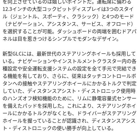
を向上させているのは嬉しいポイントだ。運転席に備わる
12.3インチの大型コックピットディスプレイは3つのスタイ
ル（ジェントル、スポーティ、クラシック）と4つのモード
（ナビゲーション、アシスタンス、サービス、オフロード）
を選択することが可能。ダッシュボードの両端を囲むドアパ
ネルは目を惹きつけるシンプルでモダンなデザイン。
新型GLCには、最新世代のステアリングホイールも採用して
いる。ナビゲーションやインストルメントクラスター内の各
種設定や安全運転支援システムの設定を全て手元で完結でき
る機能を有しており、さらに、従来はタッチコントロールボ
タンへの接触やステアリングホイールにかかるトルクで判定
していた、ディスタンスアシスト・ディストロニック使用時
のハンズオフ検知機能のために、リムに静電容量式センサー
を備えたパッドを採用した。これにより、ステアリングホイ
ールにかかるトルクがなくとも、ドライバーがステアリング
ホイールを握っていることが認識され、ディスタンスアシス
ト・ディストロニックの使い勝手が向上している。