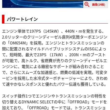
画像(14枚)
パワートレイン
エンジン単体で197PS（145kW）、440N・mを発生する、
2.0リッターのクリーンディーゼル直列4気筒ターボエンジン
の「OM654M」を採用。エンジンとトランスミッションの
間に配置されるマイルドハイブリッドシステムのISGによっ
て、短時間、最大で23PS （17kW）、200N・mのブースト
が可能で、高トルク、省燃費が売りのクリーンディーゼルエ
ンジンに、電気による緻密なサポートが組み合わさること
で、さらにスムーズな加速感と、燃費の低減を実現。可変タ
ービンを採用した水冷式ターボチャージャーにより、きわめ
て速やかなレスポンスと優れたパワー伝達も獲得している。
スイッチ操作1つでエンジンやトランスミッションの特性を
切り替えるDYNAMIC SELECTの中に「OFFROAD」モードを
加えており、「OFFROAD」モードでは、トランスミッショ