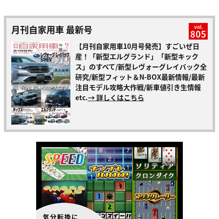
月刊自家用車 最新号
vol.
805
【月刊自家用車10月号発売】すごいぜ日
産！「新型エルグランド」「新型キック
ス」のすべて/新型レヴォーグレイバック全
研究/新型フィット＆N-BOX最新情報/最新
注目モデル攻略大作戦/新車値引き生情報
etc.
→ 詳しくはこちら