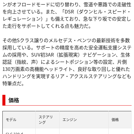
ンがオフロードモードに切り替わり、雪道や悪路での走破性
を向上させている。また、「DSR（ダウンヒル・スピード・
レギュレーション）」も備えており、急な下り坂での安定し
た走行をサポートしてくれる点も魅力だ。
その他Sクラス譲りのメルセデス・ベンツの最新技術を多数
採用している。サポートの精度を高めた安全運転支援システ
ムの採用や、SUV初3AR（拡張現実）ナビゲーション、生体
認証（指紋、声）によるシートポジション等の設定、片側
130万画素の高機能ヘッドライト、良好な取り回しと優れた
ハンドリングを実現するリア・アクスルステアリングなども
特筆点だ。
価格
ステアリ
モデル
エンジン
価格
ング
GLC 220 d