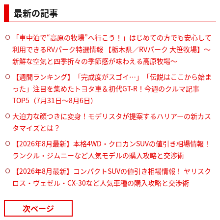
最新の記事
「車中泊で“高原の牧場”へ行こう！」はじめての方でも安心して
利用できるRVパーク特選情報 【栃木県／RVパーク 大笹牧場】～
新鮮な空気と四季折々の季節感が味わえる高原牧場～
【週間ランキング】「完成度がスゴイ…」「伝説はここから始ま
った」注目を集めたトヨタ車＆初代GT-R！今週のクルマ記事
TOP5（7月31日〜8月6日）
大迫力な顔つきに変身！モデリスタが提案するハリアーの新カス
タマイズとは？
【2026年8月最新】本格4WD・クロカンSUVの値引き相場情報！
ランクル・ジムニーなど人気モデルの購入攻略と交渉術
【2026年8月最新】コンパクトSUVの値引き相場情報！ ヤリスク
ロス・ヴェゼル・CX-30など人気車種の購入攻略と交渉術
次ページ