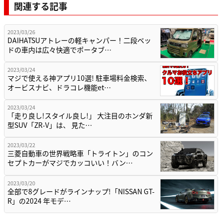
関連する記事
2023/03/26
DAIHATSUアトレーの軽キャンパー！二段ベッ
ドの車内は広々快適でポータブ…
2023/03/24
マジで使える神アプリ10選! 駐車場料金検索、
オービスナビ、ドラコレ機能et…
2023/03/24
「走り良し!スタイル良し!」 大注目のホンダ新
型SUV「ZR-V」は、 見た…
2023/03/22
三菱自動車の世界戦略車「トライトン」のコン
セプトカーがマジでカッコいい！バン…
2023/03/20
全部で8グレードがラインナップ!「NISSAN GT-
R」の2024 年モデ…