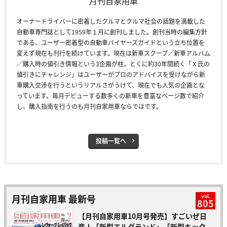
月刊自家用車
オーナードライバーに密着したクルマとクルマ社会の話題を満載した
自動車専門誌として1959年１月に創刊しました。創刊当時の編集方針
である、ユーザー密着型の自動車バイヤーズガイドという立ち位置を
変えず現在も刊行を続けています。現在は新車スクープ／新車アルバム
／購入時の値引き情報という3企画が柱。とくに約30年間続く「Ｘ氏の
値引きにチャレンジ」はユーザーがプロのアドバイスを受けながら新
車購入交渉を行うというリアルさがうけて、現在でも人気の企画とな
っています。毎月デビューする数多くの新車を豊富なページ数で紹介
し、購入指南を行うのも月刊自家用車ならではです。
投稿一覧へ
月刊自家用車 最新号
vol.
805
【月刊自家用車10月号発売】すごいぜ日
産！「新型エルグランド」「新型キック