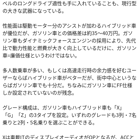
ベルのロングドライブ適性も手に入れていることも、現行型
の大きな武器になっている。
性能面は駆動モーター分のアシストが加わるハイブリッド車
が優位だが、ガソリン車との価格差は約35〜40万円。ガソ
リン車もダイナミックフォースエンジンの採用により、先代
比で動力性能と燃費が大きく向上しているだけに、ガソリン
車=廉価仕様というわけではない。
多人数乗車が多い、もしくは高速走行時の余力感を好むユー
ザーならばハイブリッド車がベターだが、街中中心というな
らばガソリン車でも十分だ。ちなみにガソリン車にFF仕様
しか設定されていないのが残念。
グレード構成は、ガソリン車もハイブリッド車も「X」
「G」「Z」の3タイプを設定。いずれのグレードも3列・7名
乗りと2列・5名乗りを選ぶことができる。
Xは車載ITのディスプレイオーディオがOPとなるが、ACCと