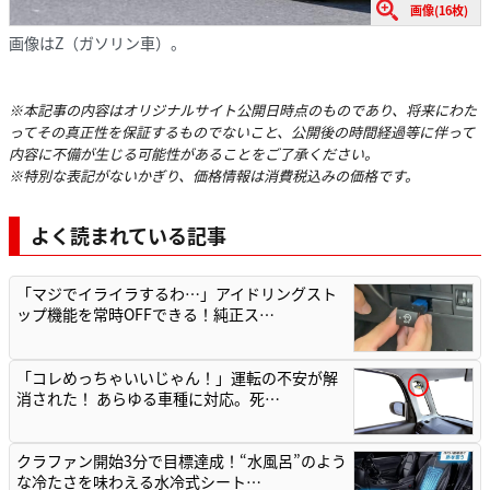
画像(16枚)
画像はZ（ガソリン車）。
※本記事の内容はオリジナルサイト公開日時点のものであり、将来にわた
ってその真正性を保証するものでないこと、公開後の時間経過等に伴って
内容に不備が生じる可能性があることをご了承ください。
※特別な表記がないかぎり、価格情報は消費税込みの価格です。
よく読まれている記事
「マジでイライラするわ…」アイドリングスト
ップ機能を常時OFFできる！純正ス…
「コレめっちゃいいじゃん！」運転の不安が解
消された！ あらゆる車種に対応。死…
クラファン開始3分で目標達成！“水風呂”のよう
な冷たさを味わえる水冷式シート…