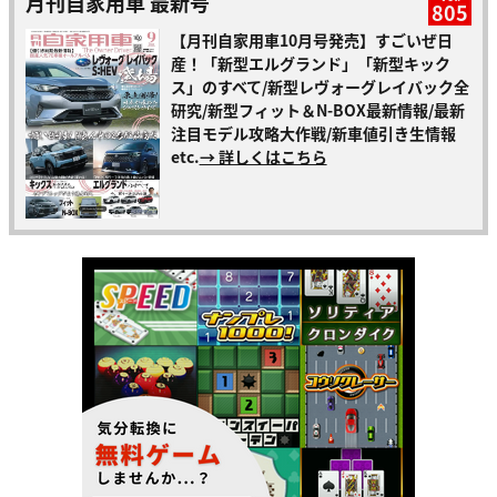
月刊自家用車 最新号
805
【月刊自家用車10月号発売】すごいぜ日
産！「新型エルグランド」「新型キック
ス」のすべて/新型レヴォーグレイバック全
研究/新型フィット＆N-BOX最新情報/最新
注目モデル攻略大作戦/新車値引き生情報
etc.
→ 詳しくはこちら