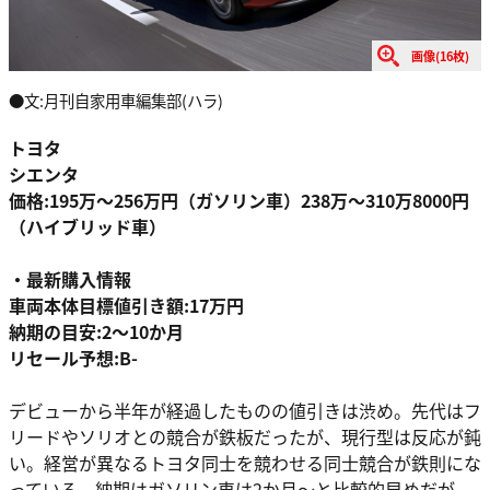
画像(16枚)
●文:月刊自家用車編集部(ハラ)
トヨタ
シエンタ
価格:195万〜256万円（ガソリン車）238万〜310万8000円
（ハイブリッド車）
・最新購入情報
車両本体目標値引き額:17万円
納期の目安:2〜10か月
リセール予想:B-
デビューから半年が経過したものの値引きは渋め。先代はフ
リードやソリオとの競合が鉄板だったが、現行型は反応が鈍
い。経営が異なるトヨタ同士を競わせる同士競合が鉄則にな
っている。納期はガソリン車は2か月〜と比較的早めだが、