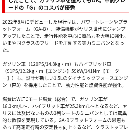
したことで、ガソリン車を選んでもOK。中間グレ
ードの「G」のコスパが優秀
2022年8月にデビューした現行型は、パワートレーンやプラ
ットフォーム（GA-B）、装備機能がヤリス世代にジャンプ
アップしたことで、走行性能を中心に商品力を大幅に強化。
いまや同クラスのフリードを圧倒する実力ミニバンとなっ
た。
ガソリン車（120PS/14.8kg・m）もハイブリッド車
（91PS/12.2kg・m【エンジン】59kW/141Nm【モータ
ー】）も、設計が新しい1.5Lのダイナミックフォースエンジ
ン（直3）を採用したことで、動力性能と燃費性能が強化。
燃費はWLTCモード燃費（総合）で、ガソリン車が
18.3km/L〜、ハイブリッド車が25.3km/L〜となるなど、ヤ
リスには及ばないものの3列シートのミニバンとしては驚異
的な数値を実現している。GA-Bプラットフォームの恩恵も
あって高速走行時の安定性も向上するなど、クラストップレ