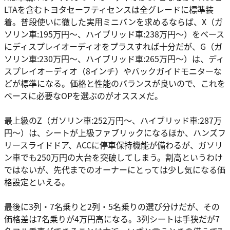
LTAを含むトヨタセーフティセンスは全グレードに標準装
着。普段使いに徹した実用ミニバンを求めるならば、X（ガ
ソリン車:195万円〜、ハイブリッド車:238万円〜）をベース
にディスプレイオーディオをプラスすれば十分だが、G（ガ
ソリン車:230万円〜、ハイブリッド車:265万円〜）は、ディ
スプレイオーディオ（8インチ）やバックガイドモニターな
どが標準になる。価格と性能のバランスが良いので、これを
ベースに必要なOPを選ぶのがオススメだ。
最上級のZ（ガソリン車:252万円〜、ハイブリッド車:287万
円〜）は、シートが上級ファブリックになるほか、ハンズフ
リースライドドア、ACCに停車保持機能が備わるが、ガソリ
ン車でも250万円の大台を突破してしまう。割高というわけ
ではないが、先代までのオーナーにとっては少し気になる価
格設定といえる。
最後に3列・7名乗りと2列・5名乗りの選び分けだが、その
価格差は7名乗りが4万円高になる。3列シートは手狭だが7