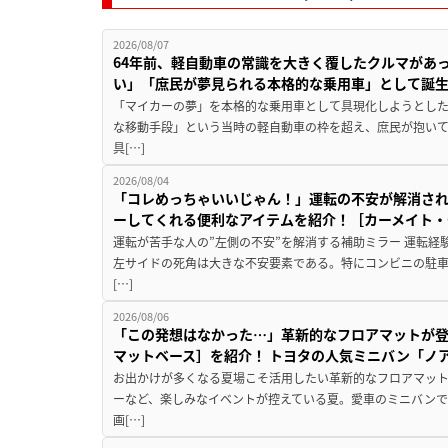
2026/08/07
64年前、軽自動車の常識を大きく覆したクルマがあ
い」「庶民が夢見られる本格的な乗用車」として誕
「マイカーの夢」を本格的な乗用車として具現化しようとした
な移動手段」という当時の軽自動車の枠を超え、庶民が抱い
具[…]
2026/08/04
「コレめっちゃいいじゃん！」運転の不安が解消され
ーしてくれる便利なアイテムを紹介！［カーメイト・CZ
運転が苦手な人の”左側の不安”を解消する補助ミラー 運転経
左サイドの死角は大きな不安要素である。特にコンビニの駐
[…]
2026/08/06
「この発想はなかった…」革新的なフロアマットが
マットベース］を紹介！ トヨタの人気ミニバン「ノ
お出かけが多くなる夏場こそ活用したい革新的なフロアマット
ーなど、楽しみなイベントが控えている夏。愛車のミニバン
画[…]