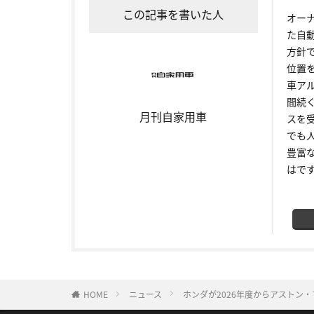
この記事を書いた人
オー
た自
方針
位置
車ア
間続
月刊自家用車
スを
でも
豊富
はで
HOME
ニュース
ホンダが2026年度からアストン