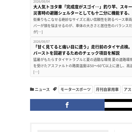
2026/08/04
大人気トヨタ車「完成度がスゴイ…」釣り竿、スキー
災害時の避難シェルターとしても十二分に機能する
街乗りもこなせる絶妙なサイズと高い信頼性を誇るベース車両
バーが頭を悩ませるのが、車体の大きさと居住性のバランス
が[…]
2026/08/07
「甘く見てると痛い目に遭う」走行前のタイヤ点検。
バーストを回避するためのチェック項目を解説
猛暑がもたらすタイヤトラブルと夏の過酷な環境 夏の道路環
を受けたアスファルトの路面温度は50〜60℃以上に達し、
[…]
ニュース
モータースポーツ
月刊自家用車
アス