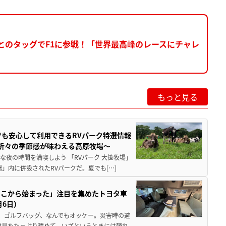
ンとのタッグでF1に参戦！「世界最高峰のレースにチャレ
もっと見る
でも安心して利用できるRVパーク特選情報
季折々の季節感が味わえる高原牧場～
夜の時間を満喫しよう 「RVパーク 大笹牧場」
」内に併設されたRVパークだ。夏でも[…]
ここから始まった」注目を集めたトヨタ車
月6日）
、ゴルフバッグ、なんでもオッケー。災害時の避
道具をたっぷり積めて、いざというときには頼れ