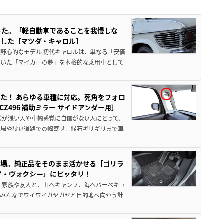
った。「軽自動車であることを我慢しな
生した【マツダ・キャロル】
野心的なモデル 初代キャロルは、単なる「安価
ていた「マイカーの夢」を本格的な乗用車として
た！ あらゆる車種に対応。死角をフォロ
496 補助ミラー サイドアンダー用］
験が浅い人や車幅感覚に自信がない人にとって、
車場や狭い道路での幅寄せ、縁石ギリギリまで車
登場。純正品をそのまま活かせる［ゴリラ
ア・ヴォクシー」にピッタリ！
 家族や友人と、山へキャンプ、海へバーベキュ
でみんなでワイワイガヤガヤと目的地へ向かう計