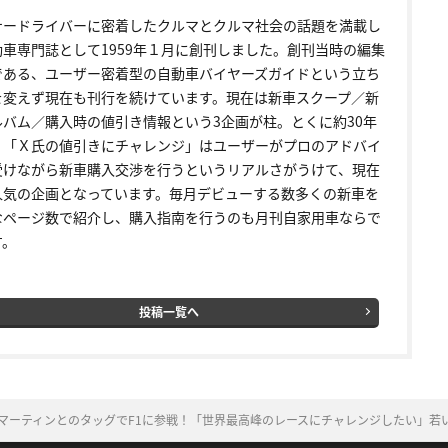
ナードライバーに密着したクルマとクルマ社会の話題を満載し
動車専門誌として1959年１月に創刊しました。創刊当時の編集
である、ユーザー密着型の自動車バイヤーズガイドという立ち
を変えず現在も刊行を続けています。現在は新車スクープ／新
ルバム／購入時の値引き情報という3企画が柱。とくに約30年
く「Ｘ氏の値引きにチャレンジ」はユーザーがプロのアドバイ
受けながら新車購入交渉を行うというリアルさがうけて、現在
人気の企画となっています。毎月デビューする数多くの新車を
なページ数で紹介し、購入指南を行うのも月刊自家用車ならで
す。
投稿一覧へ
・マーティンとのタッグでF1に参戦！「世界最高峰のレースにチャレンジしたい」若