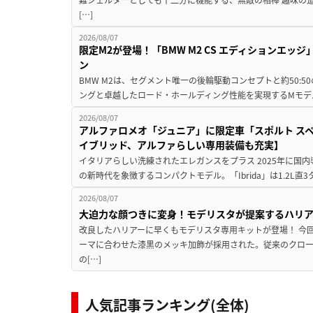
[…]
2026/08/07
限定M2が登場！「BMW M2 CS エディションエッジ
ン
BMW M2は、セグメント唯一の後輪駆動コンセプトと約50:
ングと卓越したロード・ホールディング性能を実現するMモデル。BMW 
2026/08/07
アルファロメオ「ジュニア」に限定車「スポルト スペ
イブリッド、アルファらしい専用装備も充実】
イタリアらしい洗練されたエレガンスをプラス 2025年に国内
の新時代を象徴するコンパクトモデル。「Ibrida」は1.2L直3
2026/08/07
大迫力な顔つきに変身！モデリスタが提案するハリ
改良したハリアーに早くもモデリスタ専用キットが登場！ 今
ーマに合わせた漆黒のメッキ加飾が採用された。従来のクロ
の[…]
人気記事ランキング(全体)