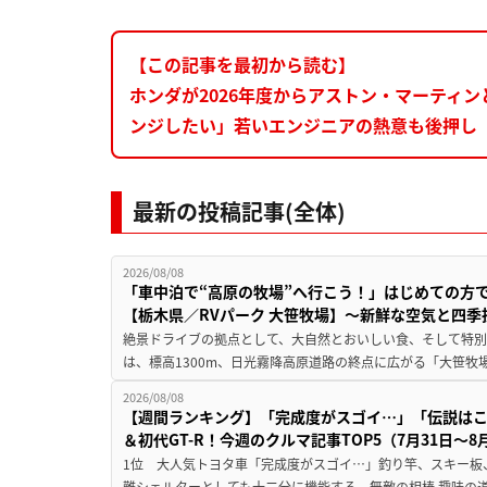
【この記事を最初から読む】
ホンダが2026年度からアストン・マーティ
ンジしたい」若いエンジニアの熱意も後押し
最新の投稿記事(全体)
2026/08/08
「車中泊で“高原の牧場”へ行こう！」はじめての方
【栃木県／RVパーク 大笹牧場】～新鮮な空気と四
絶景ドライブの拠点として、大自然とおいしい食、そして特別な
は、標高1300m、日光霧降高原道路の終点に広がる「大笹牧場
2026/08/08
【週間ランキング】「完成度がスゴイ…」「伝説は
＆初代GT-R！今週のクルマ記事TOP5（7月31日〜8
1位 大人気トヨタ車「完成度がスゴイ…」釣り竿、スキー板
難シェルターとしても十二分に機能する、無敵の相棒 趣味の