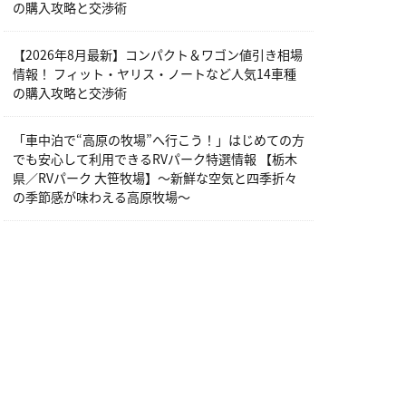
の購入攻略と交渉術
【2026年8月最新】コンパクト＆ワゴン値引き相場
情報！ フィット・ヤリス・ノートなど人気14車種
の購入攻略と交渉術
「車中泊で“高原の牧場”へ行こう！」はじめての方
でも安心して利用できるRVパーク特選情報 【栃木
県／RVパーク 大笹牧場】～新鮮な空気と四季折々
の季節感が味わえる高原牧場～