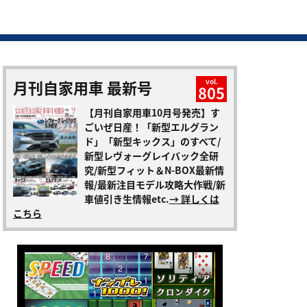
月刊自家用車 最新号
vol.
805
【月刊自家用車10月号発売】す
ごいぜ日産！「新型エルグラン
ド」「新型キックス」のすべて/
新型レヴォーグレイバック全研
究/新型フィット＆N-BOX最新情
報/最新注目モデル攻略大作戦/新
車値引き生情報etc.
→ 詳しくは
こちら