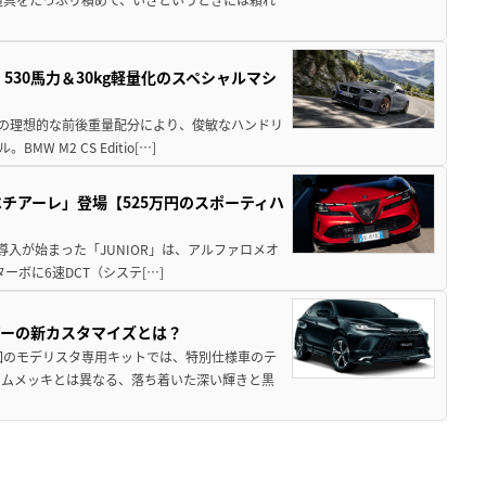
」530馬力＆30kg軽量化のスペシャルマシ
50の理想的な前後重量配分により、俊敏なハンドリ
M2 CS Editio[…]
チアーレ」登場【525万円のスポーティハ
導入が始まった「JUNIOR」は、アルファロメオ
ターボに6速DCT（システ[…]
アーの新カスタマイズとは？
回のモデリスタ専用キットでは、特別仕様車のテ
ームメッキとは異なる、落ち着いた深い輝きと黒