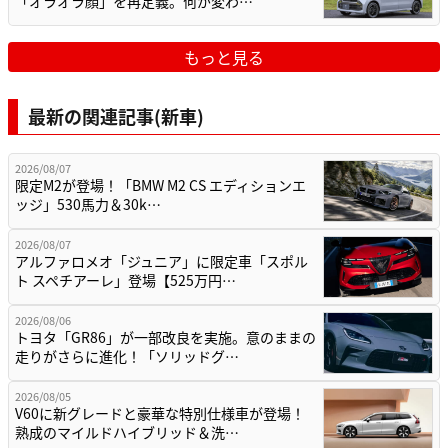
「オラオラ顔」を再定義。何が変わ…
もっと見る
最新の関連記事(新車)
2026/08/07
限定M2が登場！「BMW M2 CS エディションエ
ッジ」530馬力＆30k…
2026/08/07
アルファロメオ「ジュニア」に限定車「スポル
ト スペチアーレ」登場【525万円…
2026/08/06
トヨタ「GR86」が一部改良を実施。意のままの
走りがさらに進化！「ソリッドグ…
2026/08/05
V60に新グレードと豪華な特別仕様車が登場！
熟成のマイルドハイブリッド＆洗…