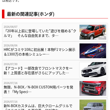
は税込です。
最新の関連記事(ホンダ)
2026/08/07
「20年以上前に登場していた“遊びを極める”ク
ルマ」 そんな自由気ままで、タ…
2026/08/06
HRCがコミケ108に初出展！本物F1マシン展示
＆1300万の本格シミュレー…
2026/07/30
【アコード】一部改良でフロントマスクを一
新！上質感と存在感がさらにアップした…
2026/07/16
無限、N-BOX／N-BOX CUSTOM用パーツを発
表！「My Speci…
2026/07/16
新N-BOXカスタムは、巨大クロームグリルで