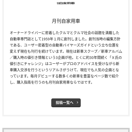
月刊自家用車
オーナードライバーに密着したクルマとクルマ社会の話題を満載した
自動車専門誌として1959年１月に創刊しました。創刊当時の編集方針
である、ユーザー密着型の自動車バイヤーズガイドという立ち位置を
変えず現在も刊行を続けています。現在は新車スクープ／新車アルバム
／購入時の値引き情報という3企画が柱。とくに約30年間続く「Ｘ氏の
値引きにチャレンジ」はユーザーがプロのアドバイスを受けながら新
車購入交渉を行うというリアルさがうけて、現在でも人気の企画とな
っています。毎月デビューする数多くの新車を豊富なページ数で紹介
し、購入指南を行うのも月刊自家用車ならではです。
投稿一覧へ