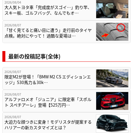
2026/08/04
大人気トヨタ車「完成度がスゴイ…」釣り竿、
スキー板、ゴルフバッグ、なんでもオ…
2026/08/07
「甘く見てると痛い目に遭う」走行前のタイヤ
点検。絶対にやって！ 過酷な夏場は…
最新の投稿記事(全体)
2026/08/07
限定M2が登場！「BMW M2 CS エディションエ
ッジ」530馬力＆30k…
2026/08/07
アルファロメオ「ジュニア」に限定車「スポル
ト スペチアーレ」登場【525万円…
2026/08/07
大迫力な顔つきに変身！モデリスタが提案する
ハリアーの新カスタマイズとは？