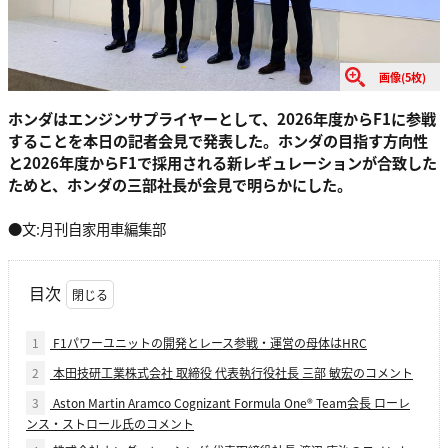
画像(5枚)
ホンダはエンジンサプライヤーとして、2026年度からF1に参戦
することを本日の記者会見で発表した。ホンダの目指す方向性
と2026年度からF1で採用される新レギュレーションが合致した
ためと、ホンダの三部社長が会見で明らかにした。
●文:月刊自家用車編集部
目次
1
F1パワーユニットの開発とレース参戦・運営の母体はHRC
2
本田技研工業株式会社 取締役 代表執行役社長 三部 敏宏のコメント
3
Aston Martin Aramco Cognizant Formula One® Team会長 ローレ
ンス・ストロール氏のコメント