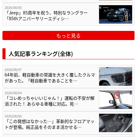
2026/08/05
「Jeep」85周年を祝う、特別なラングラー
「85thアニバーサリーエディシ…
もっと見る
人気記事ランキング(全体)
2026/08/07
64年前、軽自動車の常識を大きく覆したクルマ
があった。「軽自動車であることを…
2026/08/04
「コレめっちゃいいじゃん！」運転の不安が解
消された！ あらゆる車種に対応。死…
2026/08/06
「この発想はなかった…」革新的なフロアマッ
トが登場。純正品をそのまま活かせる…