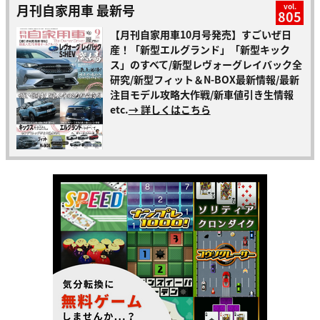
月刊自家用車 最新号
vol.
805
【月刊自家用車10月号発売】すごいぜ日
産！「新型エルグランド」「新型キック
ス」のすべて/新型レヴォーグレイバック全
研究/新型フィット＆N-BOX最新情報/最新
注目モデル攻略大作戦/新車値引き生情報
etc.
→ 詳しくはこちら