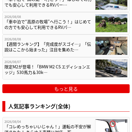
でも安心して利用できるRVパー…
2026/08/08
「車中泊で“高原の牧場”へ行こう！」はじめて
の方でも安心して利用できるRVパ…
2026/08/08
【週間ランキング】「完成度がスゴイ…」「伝
説はここから始まった」注目を集めた…
2026/08/07
限定M2が登場！「BMW M2 CS エディションエ
ッジ」530馬力＆30k…
もっと見る
人気記事ランキング(全体)
2026/08/04
「コレめっちゃいいじゃん！」運転の不安が解
消された！ あらゆる車種に対応。死…