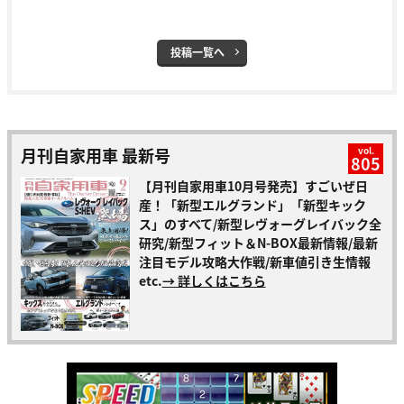
投稿一覧へ
月刊自家用車 最新号
vol.
805
【月刊自家用車10月号発売】すごいぜ日
産！「新型エルグランド」「新型キック
ス」のすべて/新型レヴォーグレイバック全
研究/新型フィット＆N-BOX最新情報/最新
注目モデル攻略大作戦/新車値引き生情報
etc.
→ 詳しくはこちら