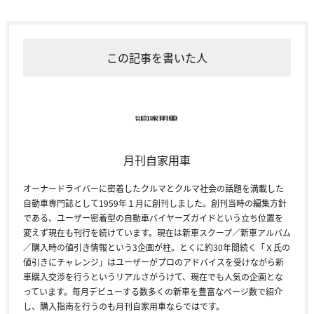
この記事を書いた人
月刊自家用車
オーナードライバーに密着したクルマとクルマ社会の話題を満載した
自動車専門誌として1959年１月に創刊しました。創刊当時の編集方針
である、ユーザー密着型の自動車バイヤーズガイドという立ち位置を
変えず現在も刊行を続けています。現在は新車スクープ／新車アルバム
／購入時の値引き情報という3企画が柱。とくに約30年間続く「Ｘ氏の
値引きにチャレンジ」はユーザーがプロのアドバイスを受けながら新
車購入交渉を行うというリアルさがうけて、現在でも人気の企画とな
っています。毎月デビューする数多くの新車を豊富なページ数で紹介
し、購入指南を行うのも月刊自家用車ならではです。