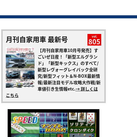
月刊自家用車 最新号
vol.
805
【月刊自家用車10月号発売】す
ごいぜ日産！「新型エルグラン
ド」「新型キックス」のすべて/
新型レヴォーグレイバック全研
究/新型フィット＆N-BOX最新情
報/最新注目モデル攻略大作戦/新
車値引き生情報etc.
→ 詳しくは
こちら