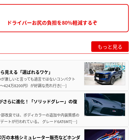
 ドライバーお尻の負担を80％軽減するぞ
もっと見る
から見える「選ばれるワケ」
争が激しいと言っても過言ではないコンパクト
424万8200円）が好調な売れ行き[…]
りがさらに進化！「ソリッドグレー」の復
一部改良では、ボディカラーの追加や内装質感の
トが行われている。 グレード6AT6MT[…]
300万の本格シミュレーター販売などホンダ