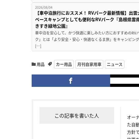
2026/08/04
【車中泊旅行におススメ！ RVパーク最新情報】出
ベースキャンプとしても便利なRVパーク『島根県雲南
きすき緑地公園』
車中泊を安心して、かつ快適に楽しみたい方におすすめのRVパ
ク」とは「より安全・安心・快適なくるま旅」をキャンピン
[…]
用品
カー用品
月刊自家用車
ニュース
この記事を書いた人
オー
た自
方針