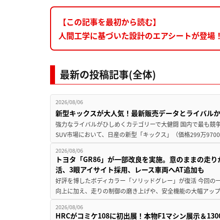
【この記事を最初から読む】
人間工学に基づいた設計のエアシートが登場！
最新の投稿記事(全体)
2026/08/06
新型キックスが大人気！最新販売データとライバル
強力なライバルがひしめくカテゴリーで大健闘 国内で最も競
SUV市場において、日産の新型「キックス」（価格299万9700～
2026/08/06
トヨタ「GR86」が一部改良を実施。意のままの走
活、3眼アイサイト採用、レース車両へAT追加も
好評を博したボディカラー「ソリッドグレー」が復活 今回の
向上に加え、走りの制御の磨き上げや、安全機能の大幅アップデー
2026/08/06
HRCがコミケ108に初出展！本物F1マシン展示＆1