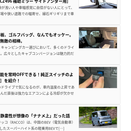
496 補助ミラー サイドアンダー用］
験が浅い人や車幅感覚に自信がない人にとって、
車場や狭い道路での幅寄せ、縁石ギリギリまで車
板、ゴルフバッグ、なんでもオッケー。
、無敵の相棒。
 キャンピングカー選びにおいて、多くのドライ
だ。広々としたキャブコンバージョンは魅力的だ
能を常時OFFできる！純正スイッチのよ
ー］を紹介！
のドライブで気になるのが、車内温度の上昇であ
込んだ直後は強力なエアコンによる冷却が欠かせ
・静粛性が想像の「ナナメ上」だった話
ッコ（RACCO）は、中国のBEV（電気自動車）
たスーパーハイト系の軽乗用BEVで[…]