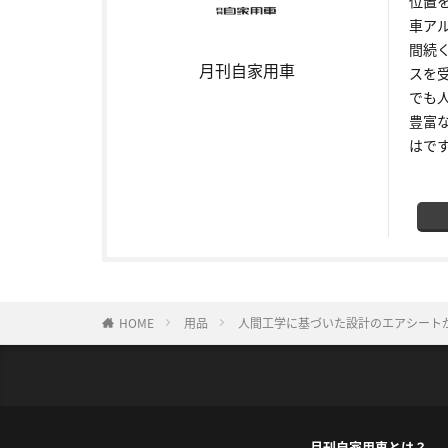
位置
車ア
間続
月刊自家用車
スを
でも
豊富
はで
HOME
用品
人間工学に基づいた設計のエアシート
月刊自家用車とは？