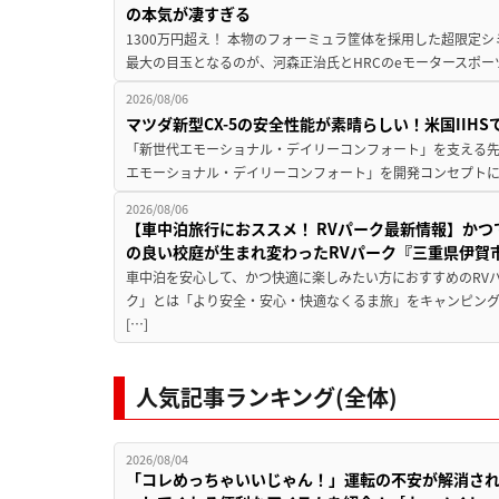
の本気が凄すぎる
1300万円超え！ 本物のフォーミュラ筐体を採用した超限定
最大の目玉となるのが、河森正治氏とHRCのeモータースポー
2026/08/06
マツダ新型CX-5の安全性能が素晴らしい！米国IIH
「新世代エモーショナル・デイリーコンフォート」を支える先進安
エモーショナル・デイリーコンフォート」を開発コンセプトに
2026/08/06
【車中泊旅行におススメ！ RVパーク最新情報】か
の良い校庭が生まれ変わったRVパーク『三重県伊賀市
車中泊を安心して、かつ快適に楽しみたい方におすすめのRVパ
ク」とは「より安全・安心・快適なくるま旅」をキャンピン
[…]
人気記事ランキング(全体)
2026/08/04
「コレめっちゃいいじゃん！」運転の不安が解消され