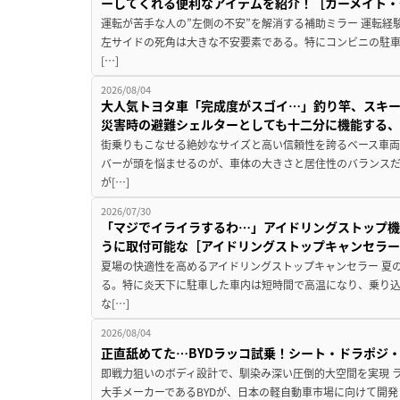
ーしてくれる便利なアイテムを紹介！［カーメイト・CZ
運転が苦手な人の”左側の不安”を解消する補助ミラー 運転経
左サイドの死角は大きな不安要素である。特にコンビニの駐
[…]
2026/08/04
大人気トヨタ車「完成度がスゴイ…」釣り竿、スキー
災害時の避難シェルターとしても十二分に機能する
街乗りもこなせる絶妙なサイズと高い信頼性を誇るベース車両
バーが頭を悩ませるのが、車体の大きさと居住性のバランス
が[…]
2026/07/30
「マジでイライラするわ…」アイドリングストップ機
うに取付可能な［アイドリングストップキャンセラ
夏場の快適性を高めるアイドリングストップキャンセラー 夏
る。特に炎天下に駐車した車内は短時間で高温になり、乗り
な[…]
2026/08/04
正直舐めてた…BYDラッコ試乗！シート・ドラポジ
即戦力狙いのボディ設計で、馴染み深い圧倒的大空間を実現 ラ
大手メーカーであるBYDが、日本の軽自動車市場に向けて開発し