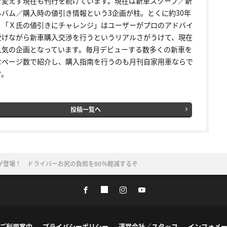
を変えず現在も刊行を続けています。現在は新車スクープ／新
ルバム／購入時の値引き情報という3企画が柱。とくに約30年
く「Ｘ氏の値引きにチャレンジ」はユーザーがプロのアドバイ
受けながら新車購入交渉を行うというリアルさがうけて、現在
人気の企画となっています。毎月デビューする数多くの新車を
なページ数で紹介し、購入指南を行うのも月刊自家用車ならで
す。
投稿一覧へ
が登場！ ドライバーお尻の負担を80％軽減するぞ
ご利用案内
プライバシーポリシー
運営会社／スタッフ
インフォメ