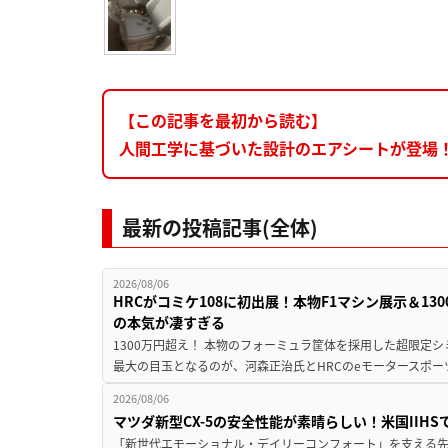
【この記事を最初から読む】
人間工学に基づいた設計のエアシートが登場！
最新の投稿記事(全体)
2026/08/06
HRCがコミケ108に初出展！本物F1マシン展示＆1
の本気が凄すぎる
1300万円超え！ 本物のフォーミュラ筐体を採用した超限定
最大の目玉となるのが、河森正治氏とHRCのeモータースポー
2026/08/06
マツダ新型CX-5の安全性能が素晴らしい！米国IIH
「新世代エモーショナル・デイリーコンフォート」を支える先進安