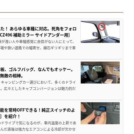
た！ あらゆる車種に対応。死角をフォロ
496 補助ミラー サイドアンダー用］
験が浅い人や車幅感覚に自信がない人にとって、
車場や狭い道路での幅寄せ、縁石ギリギリまで車
板、ゴルフバッグ、なんでもオッケー。
、無敵の相棒。
 キャンピングカー選びにおいて、多くのドライ
だ。広々としたキャブコンバージョンは魅力的だ
能を常時OFFできる！純正スイッチのよ
ー］を紹介！
のドライブで気になるのが、車内温度の上昇であ
込んだ直後は強力なエアコンによる冷却が欠かせ