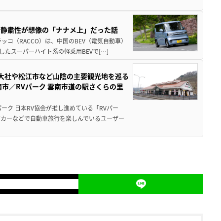
・静粛性が想像の「ナナメ上」だった話
ッコ（RACCO）は、中国のBEV（電気自動車）
たスーパーハイト系の軽乗用BEVで[…]
雲大社や松江市など山陰の主要観光地を巡る
市／RVパーク 雲南市道の駅さくらの里
ーク 日本RV協会が推し進めている「RVパー
グカーなどで自動車旅行を楽しんでいるユーザー