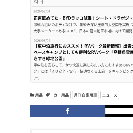
な[…]
2026/08/04
正直舐めてた…BYDラッコ試乗！シート・ドラポジ
即戦力狙いのボディ設計で、馴染み深い圧倒的大空間を実現 ラ
大手メーカーであるBYDが、日本の軽自動車市場に向けて開発し
2026/08/04
【車中泊旅行におススメ！ RVパーク最新情報】出
ベースキャンプとしても便利なRVパーク『島根県雲南
きすき緑地公園』
車中泊を安心して、かつ快適に楽しみたい方におすすめのRVパ
ク」とは「より安全・安心・快適なくるま旅」をキャンピン
[…]
用品
カー用品
月刊自家用車
ニュース