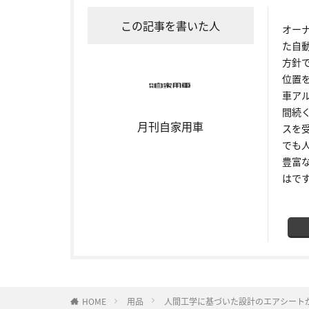
この記事を書いた人
オー
た自
方針
位置
車ア
間続
月刊自家用車
スを
でも
豊富
はで
HOME
用品
人間工学に基づいた設計のエアシート