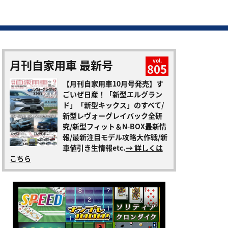
月刊自家用車 最新号
vol.
805
【月刊自家用車10月号発売】す
ごいぜ日産！「新型エルグラン
ド」「新型キックス」のすべて/
新型レヴォーグレイバック全研
究/新型フィット＆N-BOX最新情
報/最新注目モデル攻略大作戦/新
車値引き生情報etc.
→ 詳しくは
こちら