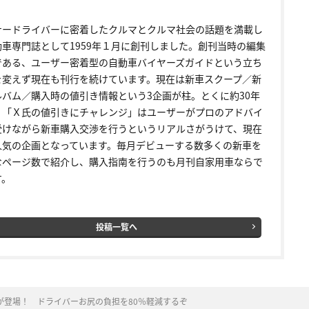
ナードライバーに密着したクルマとクルマ社会の話題を満載し
動車専門誌として1959年１月に創刊しました。創刊当時の編集
である、ユーザー密着型の自動車バイヤーズガイドという立ち
を変えず現在も刊行を続けています。現在は新車スクープ／新
ルバム／購入時の値引き情報という3企画が柱。とくに約30年
く「Ｘ氏の値引きにチャレンジ」はユーザーがプロのアドバイ
受けながら新車購入交渉を行うというリアルさがうけて、現在
人気の企画となっています。毎月デビューする数多くの新車を
なページ数で紹介し、購入指南を行うのも月刊自家用車ならで
す。
投稿一覧へ
が登場！ ドライバーお尻の負担を80％軽減するぞ