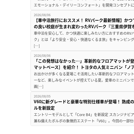
エモーショナル・デイリーコンフォート」を開発コンセプトに
2026/08/06
【車中泊旅行におススメ！ RVパーク最新情報】か
の良い校庭が生まれ変わったRVパーク『三重県伊賀市
車中泊を安心して、かつ快適に楽しみたい方におすすめのRVパ
ク」とは「より安全・安心・快適なくるま旅」をキャンピン
[…]
2026/08/06
「この発想はなかった…」革新的なフロアマットが
マットベース］を紹介！ トヨタの人気ミニバン「ノ
お出かけが多くなる夏場こそ活用したい革新的なフロアマット
ーなど、楽しみなイベントが控えている夏。愛車のミニバン
画[…]
2026/08/05
V60に新グレードと豪華な特別仕様車が登場！ 熟成
ルを新設定
エントリーモデルとして「Core B4」を新設定 スカンジナ
兼ね備えたボルボの象徴的エステート「V60」。今回の一部仕