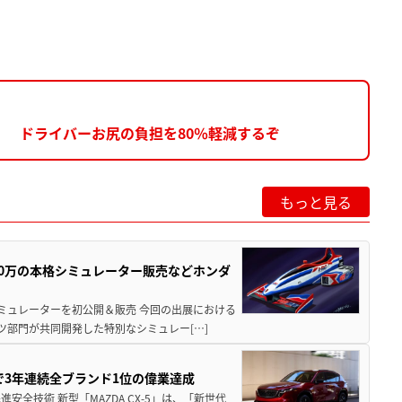
 ドライバーお尻の負担を80％軽減するぞ
もっと見る
300万の本格シミュレーター販売などホンダ
シミュレーターを初公開＆販売 今回の出展における
ツ部門が共同開発した特別なシミュレー[…]
Sで3年連続全ブランド1位の偉業達成
全技術 新型「MAZDA CX-5」は、「新世代