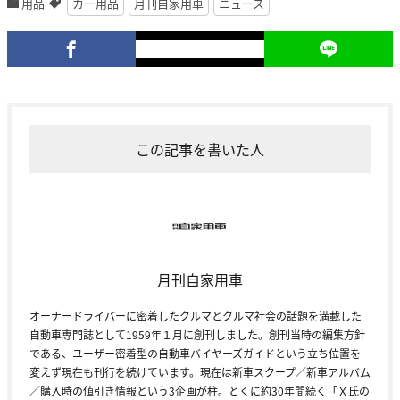
用品
カー用品
月刊自家用車
ニュース
この記事を書いた人
月刊自家用車
オーナードライバーに密着したクルマとクルマ社会の話題を満載した
自動車専門誌として1959年１月に創刊しました。創刊当時の編集方針
である、ユーザー密着型の自動車バイヤーズガイドという立ち位置を
変えず現在も刊行を続けています。現在は新車スクープ／新車アルバム
／購入時の値引き情報という3企画が柱。とくに約30年間続く「Ｘ氏の