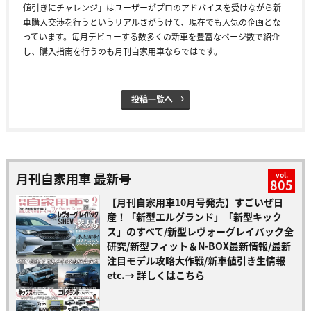
値引きにチャレンジ」はユーザーがプロのアドバイスを受けながら新
車購入交渉を行うというリアルさがうけて、現在でも人気の企画とな
っています。毎月デビューする数多くの新車を豊富なページ数で紹介
し、購入指南を行うのも月刊自家用車ならではです。
投稿一覧へ
月刊自家用車 最新号
vol.
805
【月刊自家用車10月号発売】すごいぜ日
産！「新型エルグランド」「新型キック
ス」のすべて/新型レヴォーグレイバック全
研究/新型フィット＆N-BOX最新情報/最新
注目モデル攻略大作戦/新車値引き生情報
etc.
→ 詳しくはこちら