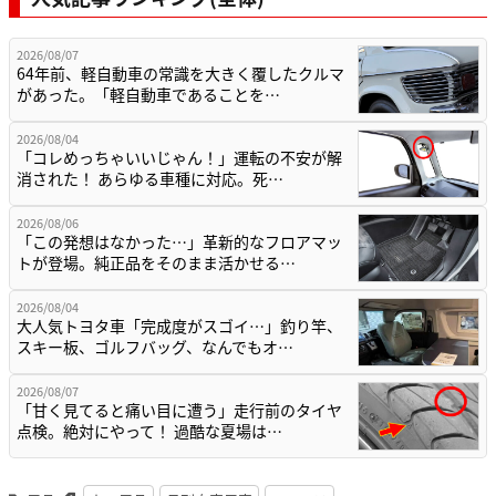
2026/08/07
64年前、軽自動車の常識を大きく覆したクルマ
があった。「軽自動車であることを…
2026/08/04
「コレめっちゃいいじゃん！」運転の不安が解
消された！ あらゆる車種に対応。死…
2026/08/06
「この発想はなかった…」革新的なフロアマッ
トが登場。純正品をそのまま活かせる…
2026/08/04
大人気トヨタ車「完成度がスゴイ…」釣り竿、
スキー板、ゴルフバッグ、なんでもオ…
2026/08/07
「甘く見てると痛い目に遭う」走行前のタイヤ
点検。絶対にやって！ 過酷な夏場は…