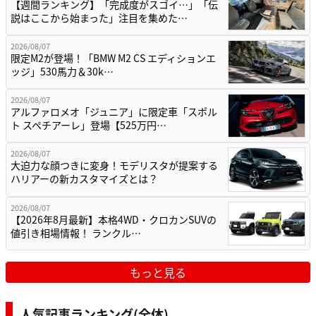
【週間ランキング】「完成度がスゴイ…」「伝
説はここから始まった」注目を集めた…
2026/08/07
限定M2が登場！「BMW M2 CS エディションエ
ッジ」530馬力＆30k…
2026/08/07
アルファロメオ「ジュニア」に限定車「スポル
ト スペチアーレ」登場【525万円…
2026/08/07
大迫力な顔つきに変身！モデリスタが提案する
ハリアーの新カスタマイズとは？
2026/08/07
【2026年8月最新】本格4WD・クロカンSUVの
値引き相場情報！ ランクル…
もっと見る
人気記事ランキング(全体)