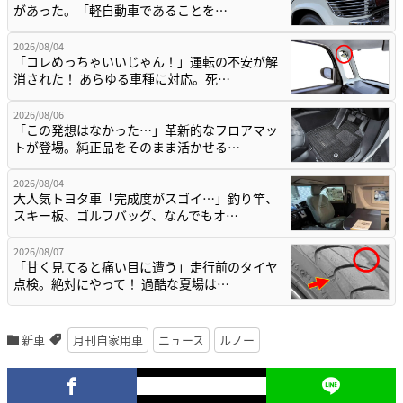
があった。「軽自動車であることを…
2026/08/04
「コレめっちゃいいじゃん！」運転の不安が解
消された！ あらゆる車種に対応。死…
2026/08/06
「この発想はなかった…」革新的なフロアマッ
トが登場。純正品をそのまま活かせる…
2026/08/04
大人気トヨタ車「完成度がスゴイ…」釣り竿、
スキー板、ゴルフバッグ、なんでもオ…
2026/08/07
「甘く見てると痛い目に遭う」走行前のタイヤ
点検。絶対にやって！ 過酷な夏場は…
新車
月刊自家用車
ニュース
ルノー