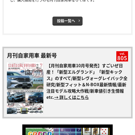
投稿一覧へ
月刊自家用車 最新号
vol.
805
【月刊自家用車10月号発売】すごいぜ日
産！「新型エルグランド」「新型キック
ス」のすべて/新型レヴォーグレイバック全
研究/新型フィット＆N-BOX最新情報/最新
注目モデル攻略大作戦/新車値引き生情報
etc.
→ 詳しくはこちら