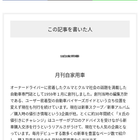
この記事を書いた人
月刊自家用車
オーナードライバーに密着したクルマとクルマ社会の話題を満載した
自動車専門誌として1959年１月に創刊しました。創刊当時の編集方針
である、ユーザー密着型の自動車バイヤーズガイドという立ち位置を
変えず現在も刊行を続けています。現在は新車スクープ／新車アルバム
／購入時の値引き情報という3企画が柱。とくに約30年間続く「Ｘ氏の
値引きにチャレンジ」はユーザーがプロのアドバイスを受けながら新
車購入交渉を行うというリアルさがうけて、現在でも人気の企画とな
っています。毎月デビューする数多くの新車を豊富なページ数で紹介
し、購入指南を行うのも月刊自家用車ならではです。