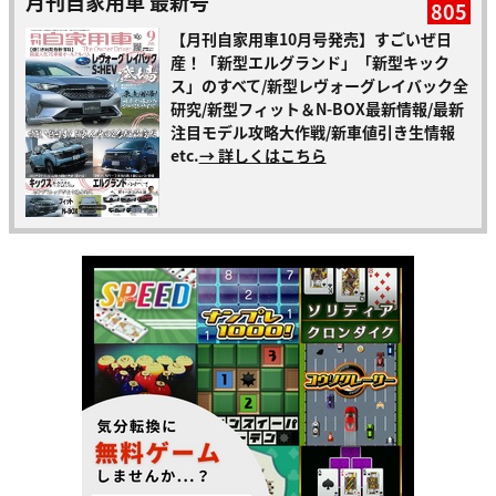
月刊自家用車 最新号
805
【月刊自家用車10月号発売】すごいぜ日
産！「新型エルグランド」「新型キック
ス」のすべて/新型レヴォーグレイバック全
研究/新型フィット＆N-BOX最新情報/最新
注目モデル攻略大作戦/新車値引き生情報
etc.
→ 詳しくはこちら