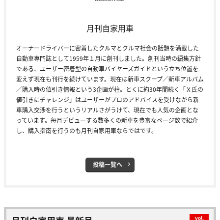
月刊自家用車
オーナードライバーに密着したクルマとクルマ社会の話題を満載した
自動車専門誌として1959年１月に創刊しました。創刊当時の編集方針
である、ユーザー密着型の自動車バイヤーズガイドという立ち位置を
変えず現在も刊行を続けています。現在は新車スクープ／新車アルバム
／購入時の値引き情報という3企画が柱。とくに約30年間続く「Ｘ氏の
値引きにチャレンジ」はユーザーがプロのアドバイスを受けながら新
車購入交渉を行うというリアルさがうけて、現在でも人気の企画とな
っています。毎月デビューする数多くの新車を豊富なページ数で紹介
し、購入指南を行うのも月刊自家用車ならではです。
投稿一覧へ
vol.