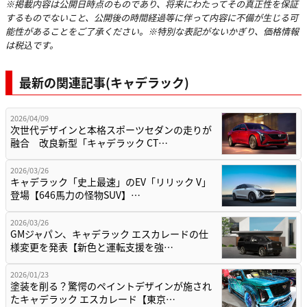
※掲載内容は公開日時点のものであり、将来にわたってその真正性を保証
するものでないこと、公開後の時間経過等に伴って内容に不備が生じる可
能性があることをご了承ください。※特別な表記がないかぎり、価格情報
は税込です。
最新の関連記事(キャデラック)
2026/04/09
次世代デザインと本格スポーツセダンの走りが
融合 改良新型「キャデラック CT…
2026/03/26
キャデラック「史上最速」のEV「リリック V」
登場【646馬力の怪物SUV】…
2026/03/26
GMジャパン、キャデラック エスカレードの仕
様変更を発表【新色と運転支援を強…
2026/01/23
塗装を削る？驚愕のペイントデザインが施され
たキャデラック エスカレード【東京…