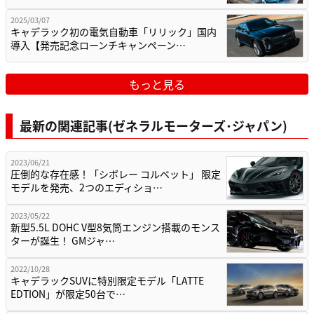
2025/03/07
キャデラック初の電気自動車「リリック」国内
導入【発売記念ローンチキャンペーン…
もっと見る
最新の関連記事(ゼネラルモーターズ･ジャパン)
2023/06/21
圧倒的な存在感！「シボレー コルベット」 限定
モデルを発売、2つのエディショ…
2023/05/22
新型5.5L DOHC V型8気筒エンジン搭載のモンス
ターが誕生！ GMジャ…
2022/10/28
キャデラックSUVに特別限定モデル「LATTE
EDTION」が限定50台で…