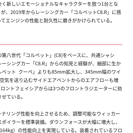
全く新しいエモーショナルなキャラクターを放つ1台とな
」が、2019年からレーシングカー「コルベットC8.R」に搭
ってエンジンの性能と耐久性に磨きがかけられている。
の第八世代「コルベット」(C8)をベースに、共通シャシ
ーシングカー「C8.R」からの知見と経験が、細部に生か
ルベット クーペ」よりも85mm拡大し、345mm幅のワイ
に空気を送り込むサイドエアベントからのエアフローも増
フロントフェイシアからは3つのフロントラジエーターに効
させている。
ーナリング性能を向上させるため、調整可能なウィッカー
スポイラーを標準装備。ダウンフォースが大幅に増大し、
（約164kg）の性能向上を実現している。装着されているフロ