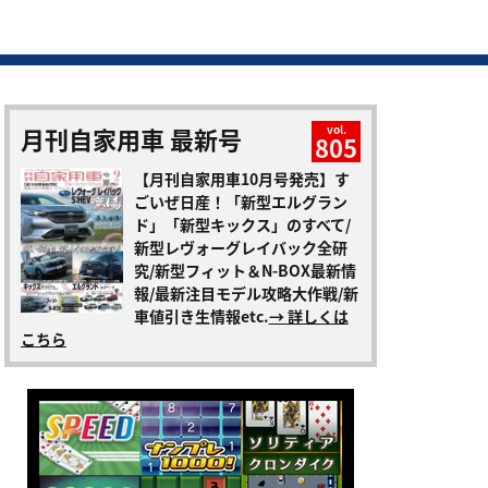
月刊自家用車 最新号
vol.
805
【月刊自家用車10月号発売】す
ごいぜ日産！「新型エルグラン
ド」「新型キックス」のすべて/
新型レヴォーグレイバック全研
究/新型フィット＆N-BOX最新情
報/最新注目モデル攻略大作戦/新
車値引き生情報etc.
→ 詳しくは
こちら