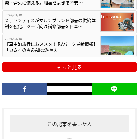
発・発火に備える。脳裏をよぎる不安…
2026/08/10
ステランティスがマルチブランド部品の供給体
制を強化、ジープ向け補修部品を日本…
2026/08/10
【車中泊旅行におススメ！ RVパーク最新情報】
「カムイの恵みAlice納屋カ…
もっと見る
この記事を書いた人