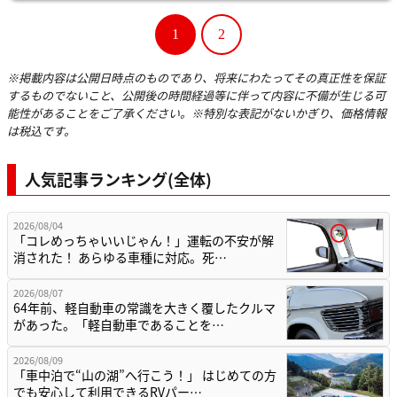
1
2
※掲載内容は公開日時点のものであり、将来にわたってその真正性を保証
するものでないこと、公開後の時間経過等に伴って内容に不備が生じる可
能性があることをご了承ください。※特別な表記がないかぎり、価格情報
は税込です。
人気記事ランキング(全体)
2026/08/04
「コレめっちゃいいじゃん！」運転の不安が解
消された！ あらゆる車種に対応。死…
2026/08/07
64年前、軽自動車の常識を大きく覆したクルマ
があった。「軽自動車であることを…
2026/08/09
「車中泊で“山の湖”へ行こう！」 はじめての方
でも安心して利用できるRVパー…