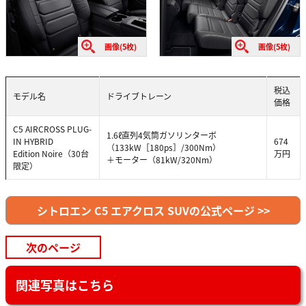
画像(5枚)
画像(5枚)
税込
モデル名
ドライブトレーン
価格
C5 AIRCROSS PLUG-
1.6ℓ直列4気筒ガソリンターボ
IN HYBRID
674
（133kW［180ps］/300Nm）
Edition Noire（30台
万円
＋モーター（81kW/320Nm）
限定）
シトロエン C5 エアクロス SUVの公式ページ >>
次のページ
関連写真はこちら