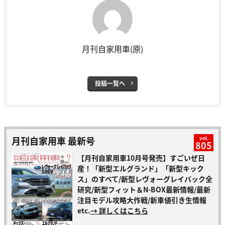
月刊自家用車(原)
投稿一覧へ
月刊自家用車 最新号
vol.
805
【月刊自家用車10月号発売】すごいぜ日
産！「新型エルグランド」「新型キック
ス」のすべて/新型レヴォーグレイバック全
研究/新型フィット＆N-BOX最新情報/最新
注目モデル攻略大作戦/新車値引き生情報
etc.
→ 詳しくはこちら