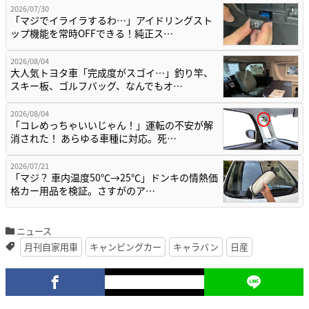
2026/07/30
「マジでイライラするわ…」アイドリングスト
ップ機能を常時OFFできる！純正ス…
2026/08/04
大人気トヨタ車「完成度がスゴイ…」釣り竿、
スキー板、ゴルフバッグ、なんでもオ…
2026/08/04
「コレめっちゃいいじゃん！」運転の不安が解
消された！ あらゆる車種に対応。死…
2026/07/21
「マジ？ 車内温度50℃→25℃」ドンキの情熱価
格カー用品を検証。さすがのア…
ニュース
月刊自家用車
キャンピングカー
キャラバン
日産