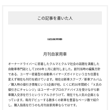
この記事を書いた人
月刊自家用車
オーナードライバーに密着したクルマとクルマ社会の話題を満載した
自動車専門誌として1959年１月に創刊しました。創刊当時の編集方針
である、ユーザー密着型の自動車バイヤーズガイドという立ち位置を
変えず現在も刊行を続けています。現在は新車スクープ／新車アルバム
／購入時の値引き情報という3企画が柱。とくに約30年間続く「Ｘ氏の
値引きにチャレンジ」はユーザーがプロのアドバイスを受けながら新
車購入交渉を行うというリアルさがうけて、現在でも人気の企画とな
っています。毎月デビューする数多くの新車を豊富なページ数で紹介
し、購入指南を行うのも月刊自家用車ならではです。