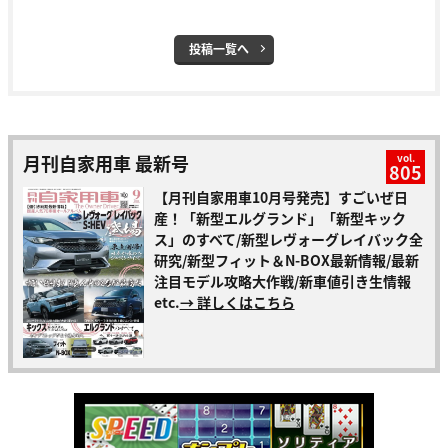
投稿一覧へ
月刊自家用車 最新号
vol.
805
【月刊自家用車10月号発売】すごいぜ日
産！「新型エルグランド」「新型キック
ス」のすべて/新型レヴォーグレイバック全
研究/新型フィット＆N-BOX最新情報/最新
注目モデル攻略大作戦/新車値引き生情報
etc.
→ 詳しくはこちら