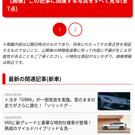
【画像】この記事に関連する写真をすべて見る(全
7点)
1
2
※掲載内容は公開日時点のものであり、将来にわたってその真正性を保証
するものでないこと、公開後の時間経過等に伴って内容に不備が生じる可
能性があることをご了承ください。※特別な表記がないかぎり、価格情報
は税込です。
最新の関連記事(新車)
2026/08/06
トヨタ「GR86」が一部改良を実施。意のままの
走りがさらに進化！「ソリッドグ…
2026/08/05
V60に新グレードと豪華な特別仕様車が登場！
熟成のマイルドハイブリッド＆洗…