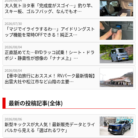
2026/08/04
大人気トヨタ車「完成度がスゴイ…」釣り竿、
スキー板、ゴルフバッグ、なんでもオ…
2026/07/30
「マジでイライラするわ…」アイドリングスト
ップ機能を常時OFFできる！純正ス…
2026/08/04
正直舐めてた…BYDラッコ試乗！シート・ドラ
ポジ・静粛性が想像の「ナナメ上」…
2026/08/04
【車中泊旅行におススメ！ RVパーク最新情報】
出雲大社や松江市など山陰の主要…
最新の投稿記事(全体)
2026/08/06
新型キックスが大人気！最新販売データとライ
バルから見える「選ばれるワケ」