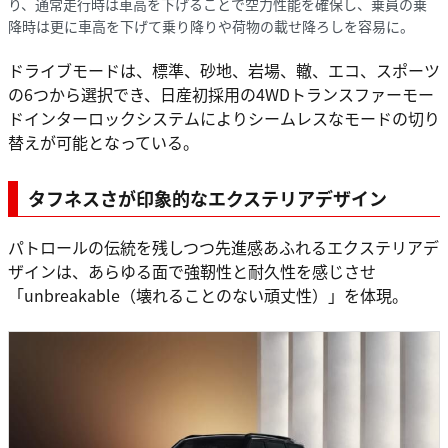
り、通常走行時は車高を下げることで空力性能を確保し、乗員の乗
降時は更に車高を下げて乗り降りや荷物の載せ降ろしを容易に。
ドライブモードは、標準、砂地、岩場、轍、エコ、スポーツ
の6つから選択でき、日産初採用の4WDトランスファーモー
ドインターロックシステムによりシームレスなモードの切り
替えが可能となっている。
タフネスさが印象的なエクステリアデザイン
パトロールの伝統を残しつつ先進感あふれるエクステリアデ
ザインは、あらゆる面で強靭性と耐久性を感じさせ
「unbreakable（壊れることのない頑丈性）」を体現。