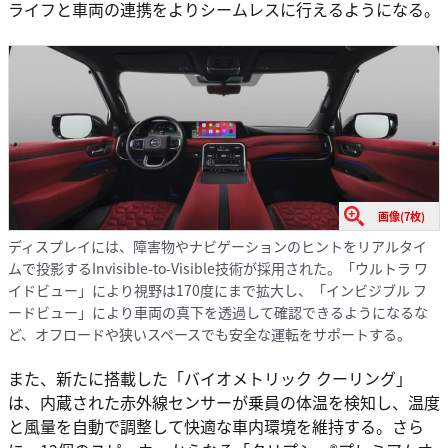
ライフと車両の連携をよりシームレスに行えるようになる。
画像(7枚)
ディスプレイには、障害物やナビゲーションのヒントをリアルタイ
ムで投影するInvisible-to-Visible技術が採用された。「ウルトラ ワ
イドビュー」により視野は170度にまで拡大し、「インビジブル フ
ードビュー」により車両の真下を透過して確認できるようになるな
ど、オフロードや狭いスペースでも安全な運転をサポートする。
また、新たに搭載した「バイオメトリック クーリング」
は、内蔵された赤外線センサーが乗員の体温を検知し、温度
と風量を自動で調整して快適な車内環境を維持する。さら