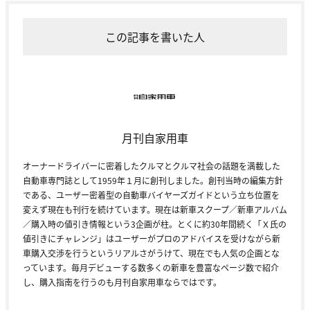
この記事を書いた人
月刊自家用車
オーナードライバーに密着したクルマとクルマ社会の話題を満載した
自動車専門誌として1959年１月に創刊しました。創刊当時の編集方針
である、ユーザー密着型の自動車バイヤーズガイドという立ち位置を
変えず現在も刊行を続けています。現在は新車スクープ／新車アルバム
／購入時の値引き情報という3企画が柱。とくに約30年間続く「Ｘ氏の
値引きにチャレンジ」はユーザーがプロのアドバイスを受けながら新
車購入交渉を行うというリアルさがうけて、現在でも人気の企画とな
っています。毎月デビューする数多くの新車を豊富なページ数で紹介
し、購入指南を行うのも月刊自家用車ならではです。