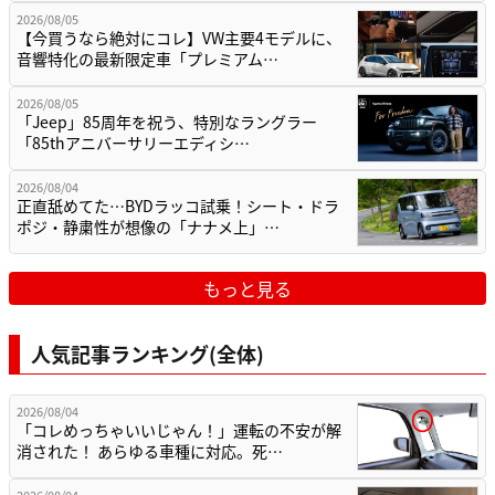
2026/08/05
【今買うなら絶対にコレ】VW主要4モデルに、
音響特化の最新限定車「プレミアム…
2026/08/05
「Jeep」85周年を祝う、特別なラングラー
「85thアニバーサリーエディシ…
2026/08/04
正直舐めてた…BYDラッコ試乗！シート・ドラ
ポジ・静粛性が想像の「ナナメ上」…
もっと見る
人気記事ランキング(全体)
2026/08/04
「コレめっちゃいいじゃん！」運転の不安が解
消された！ あらゆる車種に対応。死…