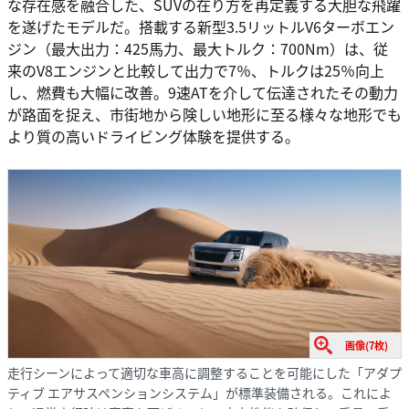
な存在感を融合した、SUVの在り方を再定義する大胆な飛躍
を遂げたモデルだ。搭載する新型3.5リットルV6ターボエン
ジン（最大出力：425馬力、最大トルク：700Nm）は、従
来のV8エンジンと比較して出力で7％、トルクは25％向上
し、燃費も大幅に改善。9速ATを介して伝達されたその動力
が路面を捉え、市街地から険しい地形に至る様々な地形でも
より質の高いドライビング体験を提供する。
画像(7枚)
走行シーンによって適切な車高に調整することを可能にした「アダプ
ティブ エアサスペンションシステム」が標準装備される。これによ