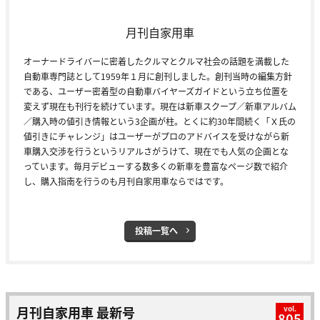
月刊自家用車
オーナードライバーに密着したクルマとクルマ社会の話題を満載した
自動車専門誌として1959年１月に創刊しました。創刊当時の編集方針
である、ユーザー密着型の自動車バイヤーズガイドという立ち位置を
変えず現在も刊行を続けています。現在は新車スクープ／新車アルバム
／購入時の値引き情報という3企画が柱。とくに約30年間続く「Ｘ氏の
値引きにチャレンジ」はユーザーがプロのアドバイスを受けながら新
車購入交渉を行うというリアルさがうけて、現在でも人気の企画とな
っています。毎月デビューする数多くの新車を豊富なページ数で紹介
し、購入指南を行うのも月刊自家用車ならではです。
投稿一覧へ
月刊自家用車 最新号
vol.
805