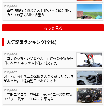
2026/08/10
【車中泊旅行におススメ！ RVパーク最新情報】
「カムイの恵みAlice納屋カ…
もっと見る
人気記事ランキング(全体)
2026/08/04
「コレめっちゃいいじゃん！」運転の不安が解
消された！ あらゆる車種に対応。死…
2026/08/07
64年前、軽自動車の常識を大きく覆したクルマ
があった。「軽自動車であることを…
2026/08/10
世界的エアロ屋「WALD」がハイエースを本気
イジり！ 武骨エアロなのに車内は…