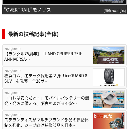
"OVERTRAIL"モノリス
(画像 No.16/16)
最新の投稿記事(全体)
2026/08/10
【ランクル75周年】「LAND CRUISER 75th
ANNIVERSA…
2026/08/10
横浜ゴム、冬テック採用第２弾「iceGUARD 8
SUV」を発表 全28サ…
2026/08/10
「コレは安心だわ…」モバイルバッテリーの爆
発・発火に備える。脳裏をよぎる不安…
2026/08/10
ステランティスがマルチブランド部品の供給体
制を強化、ジープ向け補修部品を日本…