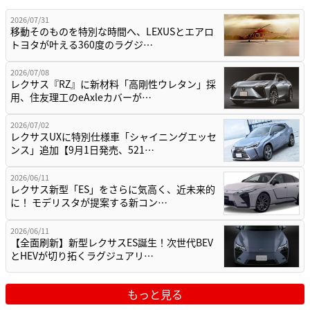
2026/07/31
移動そのものを特別な時間へ、LEXUSとエアロ
トヨタが叶える360度のラグジ…
2026/07/08
レクサス『RZ』に新材料「高剛性ウレタン」採
用、住友理工のeAxleカバーが…
2026/07/02
レクサスUXに特別仕様車「シャイニングエッセ
ンス」追加【9月1日発売、521…
2026/06/11
レクサス新型「ES」をさらに気高く、近未来的
に！ モデリスタが提案する新コン…
2026/06/11
【全面刷新】新型レクサスES誕生！次世代BEV
とHEVが切り拓くラグジュアリ…
もっと見る