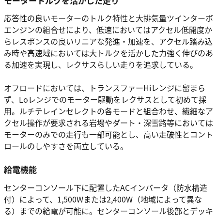
モータートルクを活かした走り
応答性の良いモーターのトルク特性と大排気量ツインターボ
エンジンの組合せにより、低速においてはアクセル低開度か
らレスポンスの良いリニアな発進・加速を、アクセル踏み込
み時や高速域においては大トルクを活かした力強く伸びのあ
る加速を実現し、レクサスらしい走りを追求している。
オフロードにおいては、トランスファーHiレンジに留まら
ず、Loレンジでのモーター駆動をレクサスとして初めて採
用。ルチテレインセレクトの各モードと組合わせ、繊細なア
クセル操作が要求される岩場やダート・深雪路等においては
モーターのみでの走行も一部可能とし、高い走破性とコント
ロールのしやすさを両立している。
給電機能
センターコンソール下に配置したACインバータ（防水構造
付）によって、1,500Wまたは2,400W（地域によって異な
る）までの給電が可能に。センターコンソール後部とデッキ