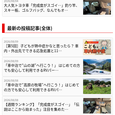
2026/08/04
大人気トヨタ車「完成度がスゴイ…」釣り竿、
スキー板、ゴルフバッグ、なんでもオ…
最新の投稿記事(全体)
2026/08/09
［第5回］子どもが熱中症かなと思ったら？ 車
内・外出先でできる応急処置と11…
2026/08/09
「車中泊で“山の湖”へ行こう！」 はじめての方
でも安心して利用できるRVパー…
2026/08/08
「車中泊で“高原の牧場”へ行こう！」はじめて
の方でも安心して利用できるRVパ…
2026/08/08
【週間ランキング】「完成度がスゴイ…」「伝
説はここから始まった」注目を集めた…