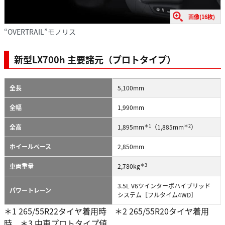
画像(16枚)
“OVERTRAIL”モノリス
新型LX700h 主要諸元（プロトタイプ）
全長
5,100mm
全幅
1,990mm
＊1
＊2
全高
1,895mm
（1,885mm
）
ホイールベース
2,850mm
＊3
車両重量
2,780kg
3.5L V6ツインターボハイブリッド
パワートレーン
システム［フルタイム4WD］
＊1 265/55R22タイヤ着用時 ＊2 265/55R20タイヤ着用
時 ＊3 中東プロトタイプ値