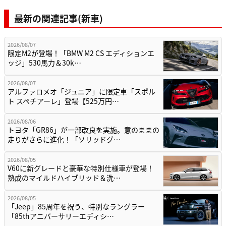
最新の関連記事(新車)
2026/08/07
限定M2が登場！「BMW M2 CS エディションエ
ッジ」530馬力＆30k…
2026/08/07
アルファロメオ「ジュニア」に限定車「スポル
ト スペチアーレ」登場【525万円…
2026/08/06
トヨタ「GR86」が一部改良を実施。意のままの
走りがさらに進化！「ソリッドグ…
2026/08/05
V60に新グレードと豪華な特別仕様車が登場！
熟成のマイルドハイブリッド＆洗…
2026/08/05
「Jeep」85周年を祝う、特別なラングラー
「85thアニバーサリーエディシ…