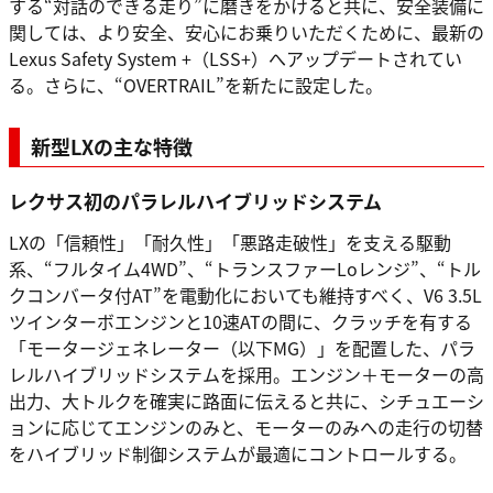
する“対話のできる走り”に磨きをかけると共に、安全装備に
関しては、より安全、安心にお乗りいただくために、最新の
Lexus Safety System +（LSS+）へアップデートされてい
る。さらに、“OVERTRAIL”を新たに設定した。
新型LXの主な特徴
レクサス初のパラレルハイブリッドシステム
LXの「信頼性」「耐久性」「悪路走破性」を支える駆動
系、“フルタイム4WD”、“トランスファーLoレンジ”、“トル
クコンバータ付AT”を電動化においても維持すべく、V6 3.5L
ツインターボエンジンと10速ATの間に、クラッチを有する
「モータージェネレーター（以下MG）」を配置した、パラ
レルハイブリッドシステムを採用。エンジン＋モーターの高
出力、大トルクを確実に路面に伝えると共に、シチュエーシ
ョンに応じてエンジンのみと、モーターのみへの走行の切替
をハイブリッド制御システムが最適にコントロールする。