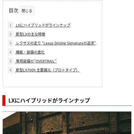
目次
1
LXにハイブリッドがラインナップ
2
新型LXの主な特徴
3
レクサスの走り “Lexus Driving Signatureの追求”
4
機能・装備の進化
5
専用装備の“OVERTRAIL”
6
新型LX700h 主要諸元（プロトタイプ）
LXにハイブリッドがラインナップ