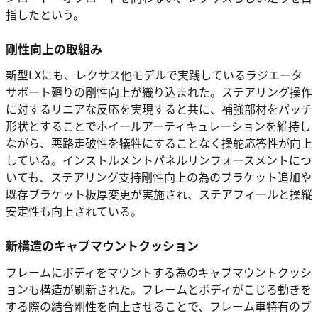
指したという。
剛性向上の取組み
新型LXにも、レクサス他モデルで実践しているラジエータ
サポート廻りの剛性向上が織り込まれた。ステアリング操作
に対するリニアな反応を実現すると共に、補強部材をパッチ
形状とすることでホイールアーティキュレーションを維持し
ながら、悪路走破性を犠牲にすることなく操舵応答性が向上
している。インストルメントパネルリンフォースメントにつ
いても、ステアリング支持剛性向上の為のブラケット追加や
既存ブラケット板厚変更が実施され、ステアフィールと操縦
安定性も向上されている。
新構造のキャブマウントクッション
フレームにボディをマウントする為のキャブマウントクッシ
ョンも構造が刷新された。フレームとボディがこじる動きを
する際の結合剛性を向上させることで、フレーム車特有のブ