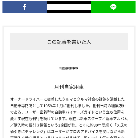
この記事を書いた人
月刊自家用車
オーナードライバーに密着したクルマとクルマ社会の話題を満載した
自動車専門誌として1959年１月に創刊しました。創刊当時の編集方針
である、ユーザー密着型の自動車バイヤーズガイドという立ち位置を
変えず現在も刊行を続けています。現在は新車スクープ／新車アルバム
／購入時の値引き情報という3企画が柱。とくに約30年間続く「Ｘ氏の
値引きにチャレンジ」はユーザーがプロのアドバイスを受けながら新
車購入交渉を行うというリアルさがうけて、現在でも人気の企画とな