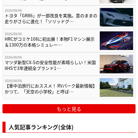
2026/08/06
トヨタ「GR86」が一部改良を実施。意のままの
走りがさらに進化！「ソリッドグ…
2026/08/06
HRCがコミケ108に初出展！本物F1マシン展示
＆1300万の本格シミュレー…
2026/08/06
マツダ新型CX-5の安全性能が素晴らしい！米国
IIHSで3年連続全ブランド1…
2026/08/06
【車中泊旅行におススメ！ RVパーク最新情報】
かつて、「天空の小学校」と呼ば…
もっと見る
人気記事ランキング(全体)