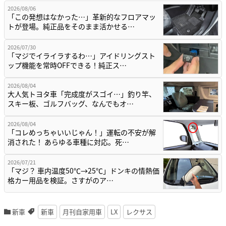
2026/08/06
「この発想はなかった…」革新的なフロアマッ
トが登場。純正品をそのまま活かせる…
2026/07/30
「マジでイライラするわ…」アイドリングスト
ップ機能を常時OFFできる！純正ス…
2026/08/04
大人気トヨタ車「完成度がスゴイ…」釣り竿、
スキー板、ゴルフバッグ、なんでもオ…
2026/08/04
「コレめっちゃいいじゃん！」運転の不安が解
消された！ あらゆる車種に対応。死…
2026/07/21
「マジ？ 車内温度50℃→25℃」ドンキの情熱価
格カー用品を検証。さすがのア…
新車
新車
月刊自家用車
LX
レクサス