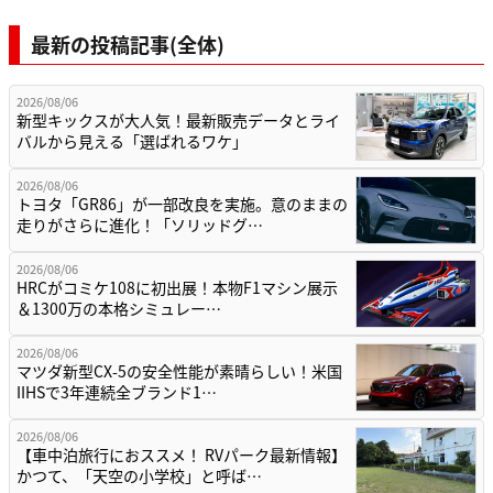
最新の投稿記事(全体)
2026/08/06
新型キックスが大人気！最新販売データとライ
バルから見える「選ばれるワケ」
2026/08/06
トヨタ「GR86」が一部改良を実施。意のままの
走りがさらに進化！「ソリッドグ…
2026/08/06
HRCがコミケ108に初出展！本物F1マシン展示
＆1300万の本格シミュレー…
2026/08/06
マツダ新型CX-5の安全性能が素晴らしい！米国
IIHSで3年連続全ブランド1…
2026/08/06
【車中泊旅行におススメ！ RVパーク最新情報】
かつて、「天空の小学校」と呼ば…