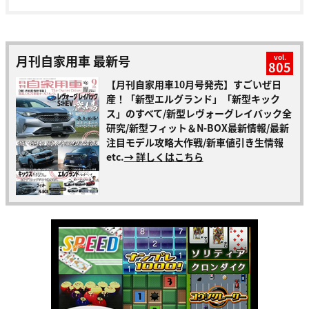
月刊自家用車 最新号
vol.
805
【月刊自家用車10月号発売】すごいぜ日
産！「新型エルグランド」「新型キック
ス」のすべて/新型レヴォーグレイバック全
研究/新型フィット＆N-BOX最新情報/最新
注目モデル攻略大作戦/新車値引き生情報
etc.
→ 詳しくはこちら