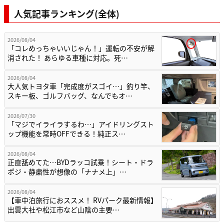
人気記事ランキング(全体)
2026/08/04
「コレめっちゃいいじゃん！」運転の不安が解
消された！ あらゆる車種に対応。死…
2026/08/04
大人気トヨタ車「完成度がスゴイ…」釣り竿、
スキー板、ゴルフバッグ、なんでもオ…
2026/07/30
「マジでイライラするわ…」アイドリングスト
ップ機能を常時OFFできる！純正ス…
2026/08/04
正直舐めてた…BYDラッコ試乗！シート・ドラ
ポジ・静粛性が想像の「ナナメ上」…
2026/08/04
【車中泊旅行におススメ！ RVパーク最新情報】
出雲大社や松江市など山陰の主要…