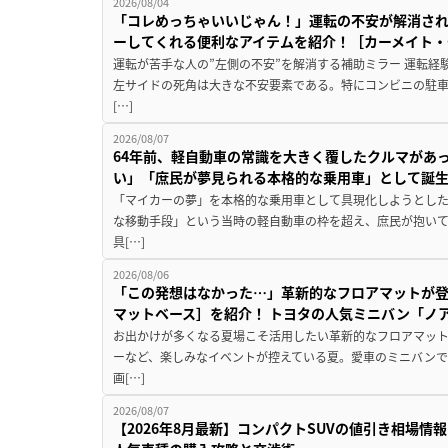
2026/08/04
「コレめっちゃいいじゃん！」運転の不安が解消され
ーしてくれる便利なアイテムを紹介！［カーメイト・CZ
運転が苦手な人の”左側の不安”を解消する補助ミラー 運転経
左サイドの死角は大きな不安要素である。特にコンビニの駐
[…]
2026/08/07
64年前、軽自動車の常識を大きく覆したクルマがあ
い」「庶民が夢見られる本格的な乗用車」として誕
「マイカーの夢」を本格的な乗用車として具現化しようとした
な移動手段」という当時の軽自動車の枠を超え、庶民が抱い
具[…]
2026/08/06
「この発想はなかった…」革新的なフロアマットが
マットベース］を紹介！ トヨタの人気ミニバン「ノ
お出かけが多くなる夏場こそ活用したい革新的なフロアマット
ーなど、楽しみなイベントが控えている夏。愛車のミニバン
画[…]
2026/08/07
【2026年8月最新】コンパクトSUVの値引き相場情報