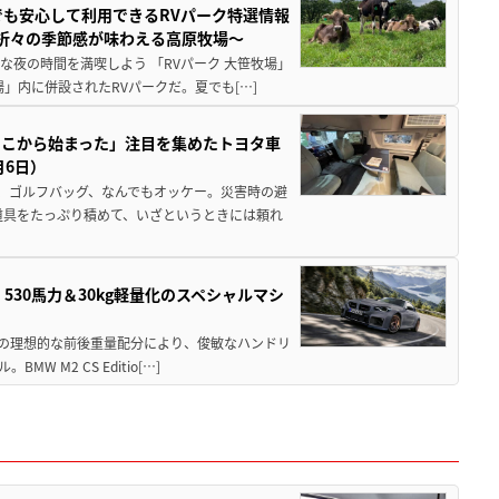
でも安心して利用できるRVパーク特選情報
季折々の季節感が味わえる高原牧場～
夜の時間を満喫しよう 「RVパーク 大笹牧場」
」内に併設されたRVパークだ。夏でも[…]
ここから始まった」注目を集めたトヨタ車
月6日）
、ゴルフバッグ、なんでもオッケー。災害時の避
道具をたっぷり積めて、いざというときには頼れ
」530馬力＆30kg軽量化のスペシャルマシ
50の理想的な前後重量配分により、俊敏なハンドリ
M2 CS Editio[…]