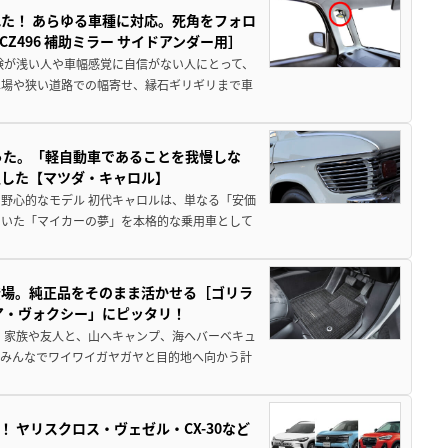
た！ あらゆる車種に対応。死角をフォロ
496 補助ミラー サイドアンダー用］
験が浅い人や車幅感覚に自信がない人にとって、
車場や狭い道路での幅寄せ、縁石ギリギリまで車
った。「軽自動車であることを我慢しな
生した【マツダ・キャロル】
野心的なモデル 初代キャロルは、単なる「安価
ていた「マイカーの夢」を本格的な乗用車として
登場。純正品をそのまま活かせる［ゴリラ
ア・ヴォクシー」にピッタリ！
 家族や友人と、山へキャンプ、海へバーベキュ
でみんなでワイワイガヤガヤと目的地へ向かう計
！ ヤリスクロス・ヴェゼル・CX-30など