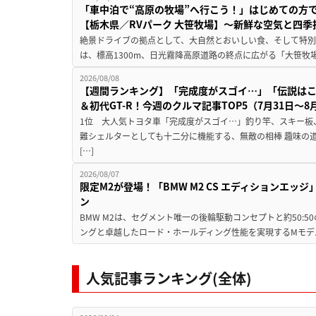
「車中泊で“高原の牧場”へ行こう！」はじめての方
【栃木県／RVパーク 大笹牧場】～新鮮な空気と四
絶景ドライブの拠点として、大自然とおいしい食、そして特別な
は、標高1300m、日光霧降高原道路の終点に広がる「大笹牧場
2026/08/08
【週間ランキング】「完成度がスゴイ…」「伝説は
＆初代GT-R！今週のクルマ記事TOP5（7月31日〜8
1位 大人気トヨタ車「完成度がスゴイ…」釣り竿、スキー板
難シェルターとしても十二分に機能する、無敵の相棒 趣味の
[…]
2026/08/07
限定M2が登場！「BMW M2 CS エディションエッジ
ン
BMW M2は、セグメント唯一の後輪駆動コンセプトと約50:
ングと卓越したロード・ホールディング性能を実現するMモデル。BMW 
人気記事ランキング(全体)