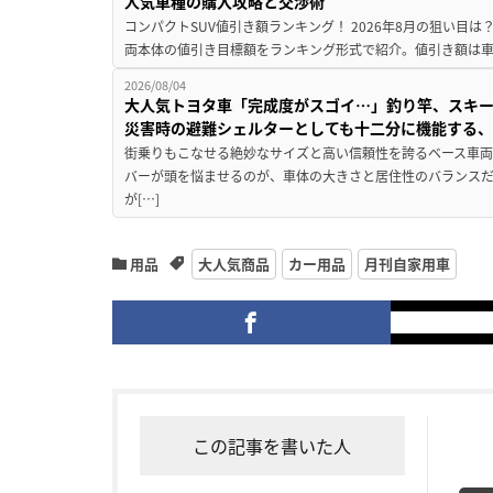
人気車種の購入攻略と交渉術
コンパクトSUV値引き額ランキング！ 2026年8月の狙い目は？
両本体の値引き目標額をランキング形式で紹介。値引き額は車
2026/08/04
大人気トヨタ車「完成度がスゴイ…」釣り竿、スキー
災害時の避難シェルターとしても十二分に機能する
街乗りもこなせる絶妙なサイズと高い信頼性を誇るベース車両
バーが頭を悩ませるのが、車体の大きさと居住性のバランス
が[…]
用品
大人気商品
カー用品
月刊自家用車
この記事を書いた人