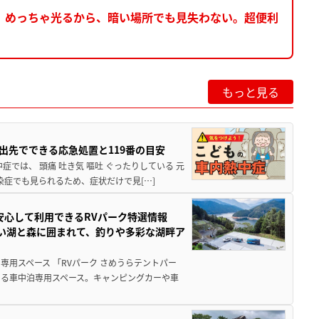
。めっちゃ光るから、暗い場所でも見失わない。超便利
もっと見る
出先でできる応急処置と119番の目安
では、 頭痛 吐き気 嘔吐 ぐったりしている 元
染症でも見られるため、症状だけで見[…]
安心して利用できるRVパーク特選情報
しい湖と森に囲まれて、釣りや多彩な湖畔ア
用スペース 「RVパーク さめうらテントパー
る車中泊専用スペース。キャンピングカーや車