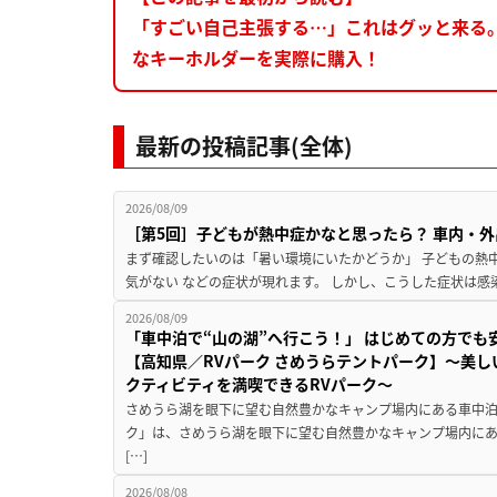
「すごい自己主張する…」これはグッと来る
なキーホルダーを実際に購入！
最新の投稿記事(全体)
2026/08/09
［第5回］子どもが熱中症かなと思ったら？ 車内・外
まず確認したいのは「暑い環境にいたかどうか」 子どもの熱中症
気がない などの症状が現れます。 しかし、こうした症状は感
2026/08/09
「車中泊で“山の湖”へ行こう！」 はじめての方でも
【高知県／RVパーク さめうらテントパーク】～美
クティビティを満喫できるRVパーク～
さめうら湖を眼下に望む自然豊かなキャンプ場内にある車中泊専
ク」は、さめうら湖を眼下に望む自然豊かなキャンプ場内にあ
[…]
2026/08/08