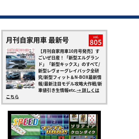
月刊自家用車 最新号
vol.
805
【月刊自家用車10月号発売】す
ごいぜ日産！「新型エルグラン
ド」「新型キックス」のすべて/
新型レヴォーグレイバック全研
究/新型フィット＆N-BOX最新情
報/最新注目モデル攻略大作戦/新
車値引き生情報etc.
→ 詳しくは
こちら