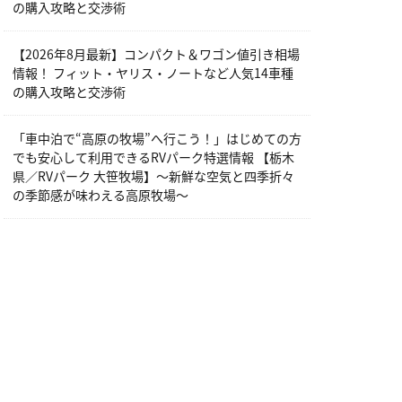
の購入攻略と交渉術
【2026年8月最新】コンパクト＆ワゴン値引き相場
情報！ フィット・ヤリス・ノートなど人気14車種
の購入攻略と交渉術
「車中泊で“高原の牧場”へ行こう！」はじめての方
でも安心して利用できるRVパーク特選情報 【栃木
県／RVパーク 大笹牧場】～新鮮な空気と四季折々
の季節感が味わえる高原牧場～