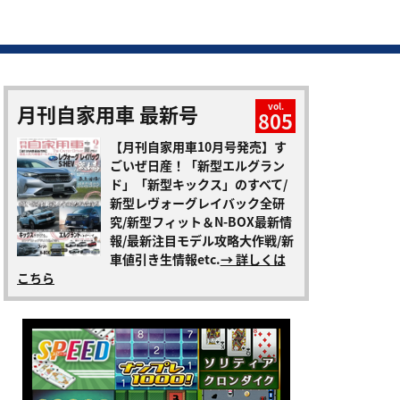
月刊自家用車 最新号
vol.
805
【月刊自家用車10月号発売】す
ごいぜ日産！「新型エルグラン
ド」「新型キックス」のすべて/
新型レヴォーグレイバック全研
究/新型フィット＆N-BOX最新情
報/最新注目モデル攻略大作戦/新
車値引き生情報etc.
→ 詳しくは
こちら